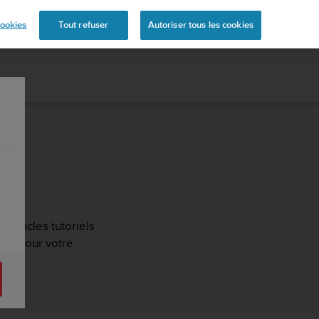
ookies
Tout refuser
Autoriser tous les cookies
 articles tutoriels
lées pour votre