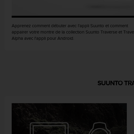
f
o
r
m
Apprenez comment débuter avec l'appli Suunto et comment
i
appairer votre montre de la collection Suunto Traverse et Trav
t
Alpha avec l'appli pour Android.
é
a
u
x
d
i
r
SUUNTO TR
e
c
t
i
v
e
s
d
'