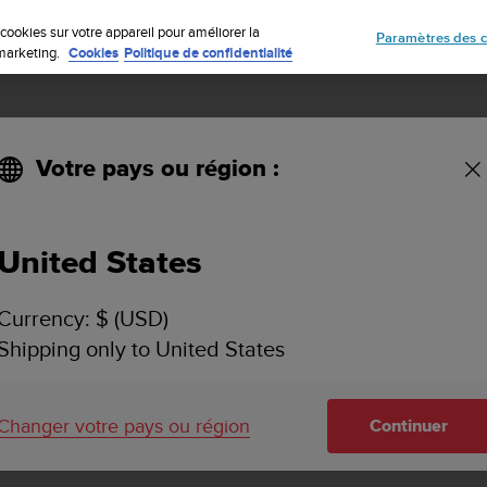
Inscrivez-vous à la newsletter et obtenez 5% de remise
| Retours faciles
cookies sur votre appareil pour améliorer la
Paramètres des c
e marketing.
Cookies
Politique de confidentialité
Votre pays ou région :
United States
SUUNTO TRAVERSE
ASSISTANCE
Currency: $ (USD)
Trouvez les vidéos explicatives, FAQ,
Shipping only to United States
et informations d'assistance détail
montre Suunto.
Changer votre pays ou région
Continuer