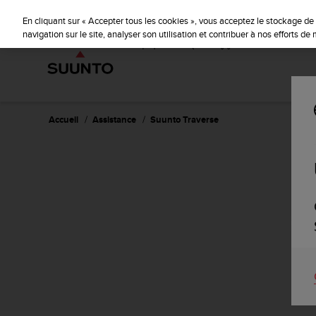
S
u
En cliquant sur « Accepter tous les cookies », vous acceptez le stockage de 
u
navigation sur le site, analyser son utilisation et contribuer à nos efforts d
n
t
o
s
'
e
Accueil
Assistance
Suunto Traverse
n
g
a
g
e
à
a
m
e
n
e
r
c