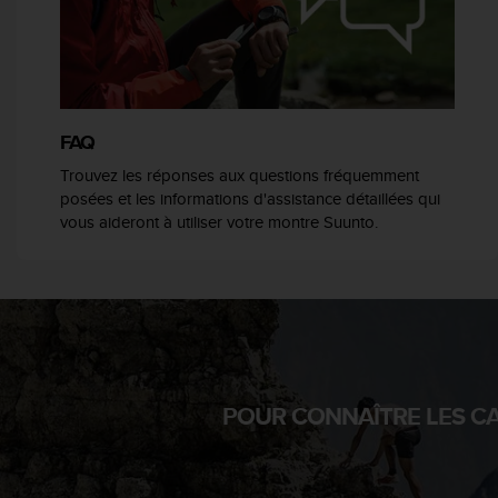
e
b
(
W
e
b
FAQ
C
o
Trouvez les réponses aux questions fréquemment
n
posées et les informations d'assistance détaillées qui
t
vous aideront à utiliser votre montre Suunto.
e
n
t
A
c
c
e
s
POUR CONNAÎTRE LES CA
s
i
b
i