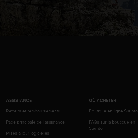
l
i
t
y
G
u
i
d
e
l
i
n
e
s
,
W
ASSISTANCE
OÙ ACHETER
C
A
Retours et remboursements
Boutique en ligne Suunto
G
)
Page principale de l'assistance
FAQs sur la boutique en l
2
Suunto
.
Mises à jour logicielles