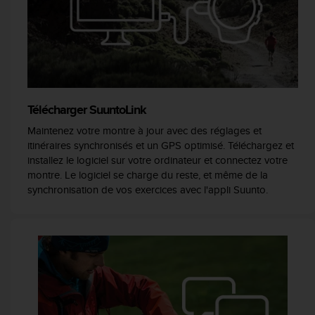
a
c
c
e
s
s
i
b
Télécharger SuuntoLink
i
Maintenez votre montre à jour avec des réglages et
l
i
itinéraires synchronisés et un GPS optimisé. Téléchargez et
t
installez le logiciel sur votre ordinateur et connectez votre
é
montre. Le logiciel se charge du reste, et même de la
d
synchronisation de vos exercices avec l'appli Suunto.
u
c
o
n
t
e
n
u
W