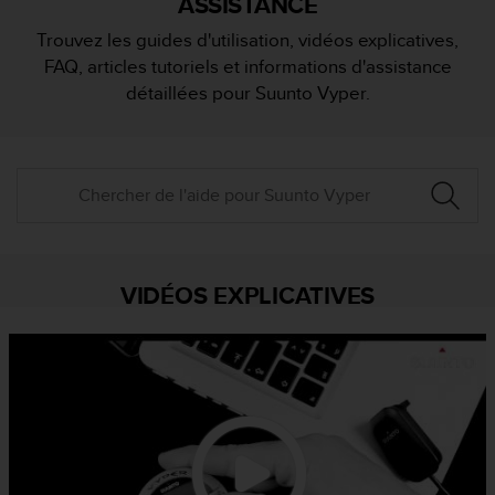
ASSISTANCE
e
s
Trouvez les guides d'utilisation, vidéos explicatives,
i
FAQ, articles tutoriels et informations d'assistance
t
e
détaillées pour Suunto Vyper.
W
e
b
a
u
n
i
v
e
VIDÉOS EXPLICATIVES
a
u
A
A
d
e
c
o
n