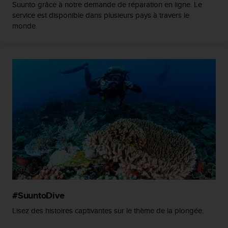
Suunto grâce à notre demande de réparation en ligne. Le
o
service est disponible dans plusieurs pays à travers le
r
monde.
m
i
t
é
a
u
x
a
u
t
r
e
s
n
o
r
m
#SuuntoDive
e
Lisez des histoires captivantes sur le thème de la plongée.
s
d