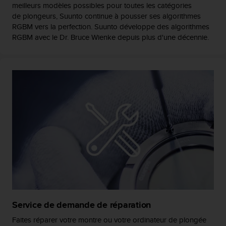
0
meilleurs modèles possibles pour toutes les catégories
a
de plongeurs, Suunto continue à pousser ses algorithmes
i
RGBM vers la perfection. Suunto développe des algorithmes
n
RGBM avec le Dr. Bruce Wienke depuis plus d'une décennie.
s
i
q
u
'
à
a
s
s
u
r
e
r
s
a
c
o
Service de demande de réparation
n
Faites réparer votre montre ou votre ordinateur de plongée
f