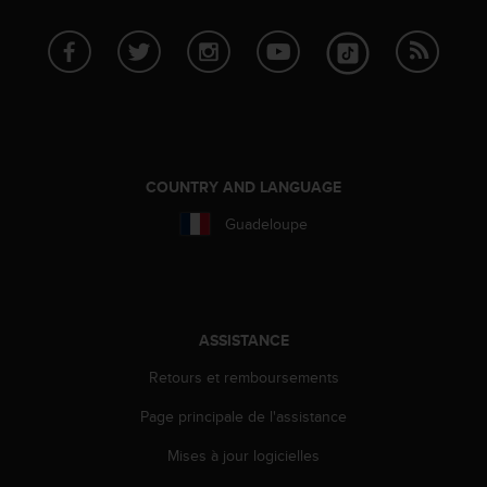
-
v
o
u
s
a
u
S
COUNTRY AND LANGUAGE
e
r
Guadeloupe
v
i
c
e
c
ASSISTANCE
l
i
Retours et remboursements
e
n
Page principale de l'assistance
t
s
Mises à jour logicielles
a