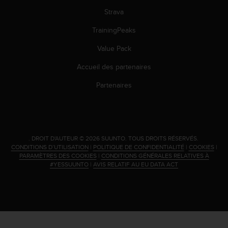
s
Strava
r
e
TrainingPeaks
n
c
Value Pack
o
Accueil des partenaires
n
t
Partenaires
r
e
z
d
e
.
DROIT D'AUTEUR © 2026 SUUNTO.
TOUS DROITS RÉSERVÉS.
s
CONDITIONS D’UTILISATION
|
POLITIQUE DE CONFIDENTIALITÉ
|
COOKIES
|
p
PARAMÈTRES DES COOKIES
|
CONDITIONS GÉNÉRALES RELATIVES À
r
#YESSUUNTO
|
AVIS RELATIF AU EU DATA ACT
o
b
l
è
m
e