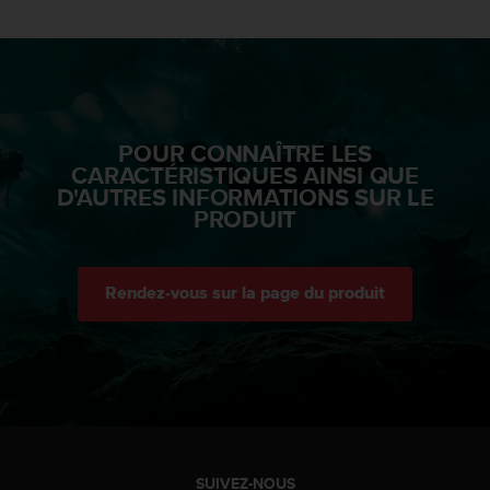
'
a
c
c
e
s
s
POUR CONNAÎTRE LES
i
CARACTÉRISTIQUES AINSI QUE
b
D'AUTRES INFORMATIONS SUR LE
i
PRODUIT
l
i
t
é
Rendez-vous sur la page du produit
.
A
d
r
e
s
s
e
SUIVEZ-NOUS
z