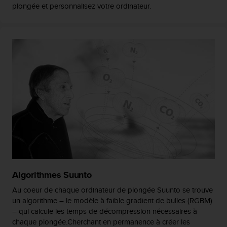
l
plongée et personnalisez votre ordinateur.
i
t
y
G
u
i
d
e
l
i
n
e
s
,
W
C
Algorithmes Suunto
A
G
Au coeur de chaque ordinateur de plongée Suunto se trouve
)
un algorithme – le modèle à faible gradient de bulles (RGBM)
2
– qui calcule les temps de décompression nécessaires à
.
chaque plongée.Cherchant en permanence à créer les