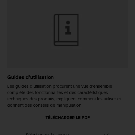
a
c
c
e
s
s
i
b
i
l
i
t
é
Guides d'utilisation
d
u
Les guides d'utilisation procurent une vue d'ensemble
c
complète des fonctionnalités et des caractéristiques
o
techniques des produits, expliquent comment les utiliser et
n
donnent des conseils de manipulation.
t
e
TÉLÉCHARGER LE PDF
n
u
W