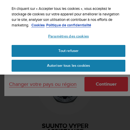
S
Inscrivez-vous à la newsletter et obtenez 5% de
u
En cliquant sur « Accepter tous les cookies », vous acceptez le
remise
| Retours faciles
u
stockage de cookies sur votre appareil pour améliorer la navigation
Votre pays ou région :
sur le site, analyser son utilisation et contribuer à nos efforts de
n
marketing.
Cookies
Politique de confidentialité
t
o
Paramètres des cookies
s
United States
'
Accueil
Assistance
Suunto Vyper
e
Tout refuser
Currency: $ (USD)
n
g
Shipping only to United States
Autoriser tous les cookies
a
g
e
Changer votre pays ou région
à
Continuer
a
m
e
n
e
r
SUUNTO VYPER
c