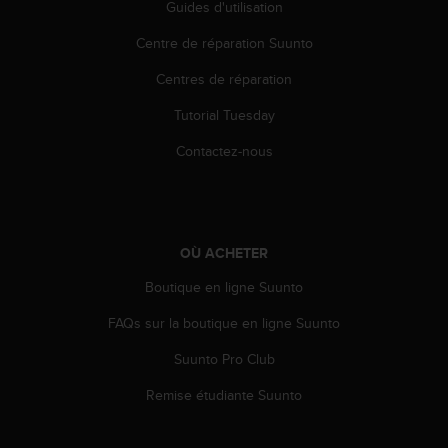
Guides d'utilisation
u
x
Centre de réparation Suunto
É
t
Centres de réparation
a
t
Tutorial Tuesday
s
-
Contactez-nous
U
n
i
s
a
OÙ ACHETER
u
Boutique en ligne Suunto
+
1
FAQs sur la boutique en ligne Suunto
8
5
Suunto Pro Club
5
2
Remise étudiante Suunto
5
8