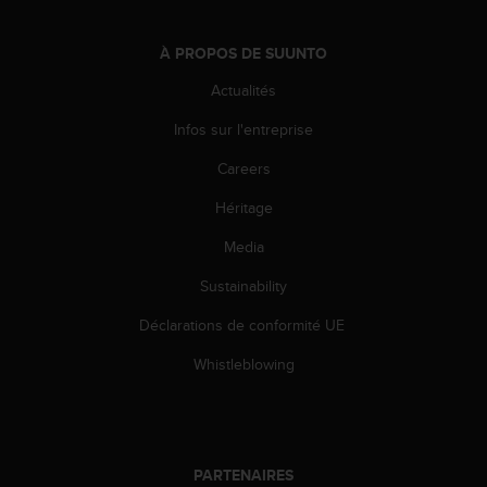
0
9
0
À PROPOS DE SUUNTO
0
(
Actualités
a
Infos sur l'entreprise
p
p
Careers
e
l
Héritage
g
r
Media
a
t
Sustainability
u
Déclarations de conformité UE
i
t
Whistleblowing
)
s
i
v
o
PARTENAIRES
u