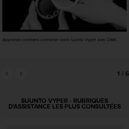
f
o
r
m
i
t
é
Apprenez comment connecter votre Suunto Vyper avec DM4.
a
u
x
d
i
1 / 6
r
e
c
t
i
SUUNTO VYPER
-
RUBRIQUES
v
D'ASSISTANCE LES PLUS CONSULTÉES
e
s
d
'