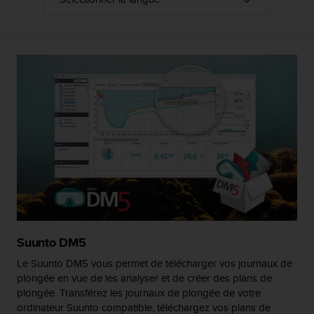
e
b
(
W
e
b
C
o
n
t
e
n
t
A
c
c
e
Suunto DM5
s
Le Suunto DM5 vous permet de télécharger vos journaux de
s
plongée en vue de les analyser et de créer des plans de
i
plongée. Transférez les journaux de plongée de votre
b
i
ordinateur Suunto compatible, téléchargez vos plans de