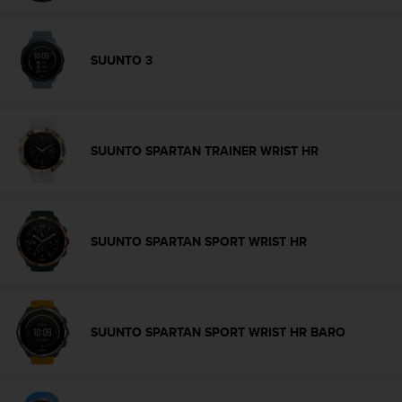
'
a
c
c
SUUNTO 3
e
s
s
i
b
SUUNTO SPARTAN TRAINER WRIST HR
i
l
i
t
é
SUUNTO SPARTAN SPORT WRIST HR
.
A
d
r
e
SUUNTO SPARTAN SPORT WRIST HR BARO
s
s
e
z