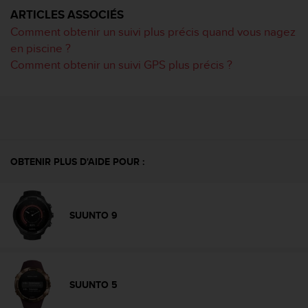
o
ARTICLES ASSOCIÉS
r
Comment obtenir un suivi plus précis quand vous nagez
m
en piscine ?
i
Comment obtenir un suivi GPS plus précis ?
t
é
a
u
x
a
u
t
OBTENIR PLUS D'AIDE POUR :
r
e
s
n
SUUNTO 9
o
r
m
e
s
SUUNTO 5
d