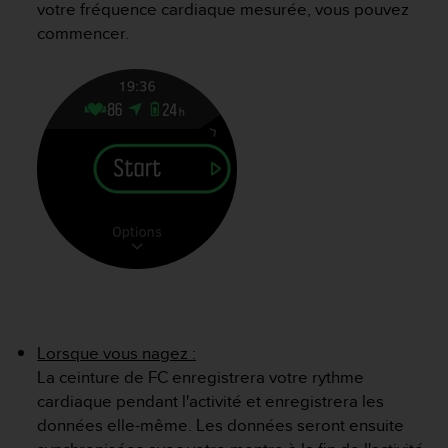
votre fréquence cardiaque mesurée, vous pouvez
l
i
commencer.
t
y
G
u
i
d
e
l
i
n
e
s
,
W
C
A
Lorsque vous nagez :
G
La ceinture de FC enregistrera votre rythme
)
cardiaque pendant l'activité et enregistrera les
2
données elle-même. Les données seront ensuite
.