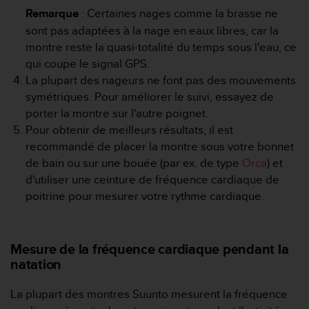
a
Remarque
: Certaines nages comme la brasse ne
c
sont pas adaptées à la nage en eaux libres, car la
c
e
montre reste la quasi-totalité du temps sous l'eau, ce
s
qui coupe le signal GPS.
s
La plupart des nageurs ne font pas des mouvements
i
symétriques. Pour améliorer le suivi, essayez de
b
porter la montre sur l'autre poignet.
i
l
Pour obtenir de meilleurs résultats, il est
i
recommandé de placer la montre sous votre bonnet
t
de bain ou sur une bouée (par ex. de type
Orca
) et
é
d'utiliser une ceinture de fréquence cardiaque de
d
poitrine pour mesurer votre rythme cardiaque.
u
c
o
n
Mesure de la fréquence cardiaque pendant la
t
natation
e
n
La plupart des montres Suunto mesurent la fréquence
u
W