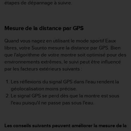
e
étapes de dépannage à suivre.
s
i
t
e
Mesure de la distance par GPS
W
e
Quand vous nagez en utilisant le mode sportif Eaux
b
a
libres, votre Suunto mesure la distance par GPS. Bien
u
que l'algorithme de votre montre soit optimisé pour des
n
environnements extrêmes, le suivi peut être influencé
i
par les facteurs extérieurs suivants :
v
e
Les réflexions du signal GPS dans l'eau rendent la
a
u
géolocalisation moins précise.
A
Le signal GPS se perd dès que la montre est sous
A
l'eau puisqu'il ne passe pas sous l'eau.
d
e
c
o
Les conseils suivants peuvent améliorer la mesure de la
n