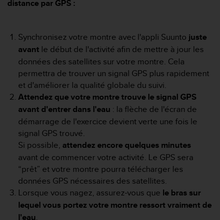
distance par GPS :
f
o
r
m
Synchronisez votre montre avec l'appli Suunto
juste
i
avant
le début de l'activité afin de mettre à jour les
t
données des satellites sur votre montre. Cela
é
permettra de trouver un signal GPS plus rapidement
a
et d'améliorer la qualité globale du suivi.
u
x
Attendez que votre montre trouve le signal GPS
d
avant d'entrer dans l'eau
: la flèche de l'écran de
i
démarrage de l'exercice devient verte une fois le
r
signal GPS trouvé.
e
c
Si possible,
attendez encore quelques minutes
t
avant de commencer votre activité. Le GPS sera
i
“prêt” et votre montre pourra télécharger les
v
données GPS nécessaires des satellites.
e
Lorsque vous nagez, assurez-vous que
le bras sur
s
d
lequel vous portez votre montre ressort vraiment de
'
l'eau
.