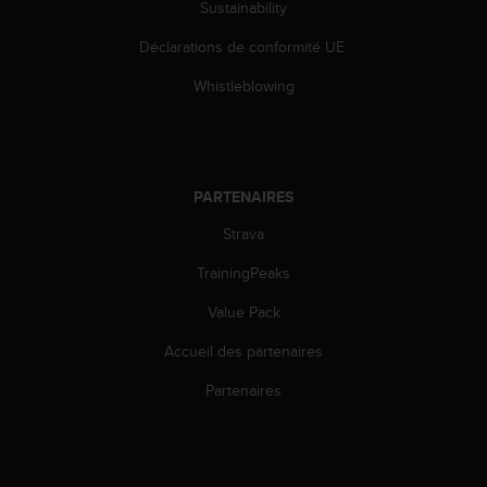
s
Sustainability
p
Déclarations de conformité UE
o
u
Whistleblowing
r
a
c
c
é
PARTENAIRES
d
e
Strava
r
a
TrainingPeaks
u
x
Value Pack
i
Accueil des partenaires
n
f
Partenaires
o
r
m
a
t