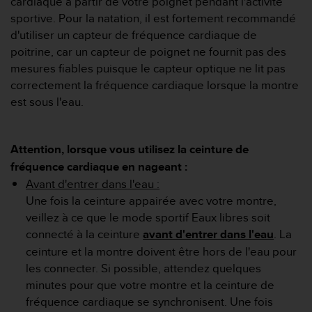
cardiaque à partir de votre poignet pendant l'activité
e
sportive. Pour la natation, il est fortement recommandé
b
d'utiliser un capteur de fréquence cardiaque de
(
poitrine, car un capteur de poignet ne fournit pas des
W
mesures fiables puisque le capteur optique ne lit pas
e
b
correctement la fréquence cardiaque lorsque la montre
C
est sous l'eau.
o
n
t
Attention, lorsque vous utilisez la ceinture de
e
n
fréquence cardiaque en nageant :
t
Avant d'entrer dans l'eau :
A
Une fois la ceinture appairée avec votre montre,
c
veillez à ce que le mode sportif Eaux libres soit
c
connecté à la ceinture
avant d'entrer dans l'eau
. La
e
s
ceinture et la montre doivent être hors de l'eau pour
s
les connecter. Si possible, attendez quelques
i
minutes pour que votre montre et la ceinture de
b
fréquence cardiaque se synchronisent. Une fois
i