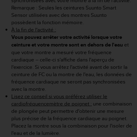
synchronisées avec votre montre à la fin de l'activité.
0
a
Remarque : Seules les ceintures Suunto Smart
i
Sensor utilisées avec des montres Suunto
n
possèdent la fonction mémoire.
s
À la fin de l'activité :
i
Vous pouvez arrêter votre activité lorsque votre
q
u
ceinture et votre montre sont en dehors de l'eau
et
'
que votre montre a mesuré votre fréquence
à
cardiaque – celle-ci s'affiche dans l'aperçu de
a
l'exercice. Si vous arrêtez l'activité avant de sortir la
s
s
ceinture de FC ou la montre de l'eau, les données de
u
fréquence cardiaque ne seront pas synchronisées
r
avec la montre.
e
Lisez ce conseil si vous préférez utiliser le
r
cardiofréquencemètre de poignet :
une combinaison
s
a
de plongée peut permettre d'obtenir une mesure
c
plus précise de la fréquence cardiaque au poignet.
o
Placez la montre sous la combinaison pour l'isoler de
n
l'eau et de la lumière.
f