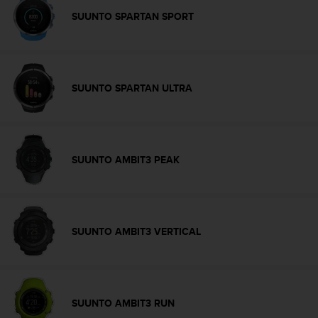
-
SUUNTO SPARTAN SPORT
v
o
u
s
a
SUUNTO SPARTAN ULTRA
u
S
e
r
v
SUUNTO AMBIT3 PEAK
i
c
e
c
l
SUUNTO AMBIT3 VERTICAL
i
e
n
t
s
SUUNTO AMBIT3 RUN
a