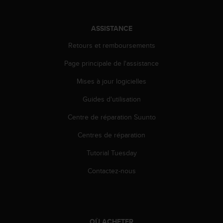
0
9
0
ASSISTANCE
0
(
Retours et remboursements
a
p
Page principale de l'assistance
p
e
Mises à jour logicielles
l
Guides d'utilisation
g
r
Centre de réparation Suunto
a
t
Centres de réparation
u
i
Tutorial Tuesday
t
)
Contactez-nous
s
i
v
o
u
OÙ ACHETER