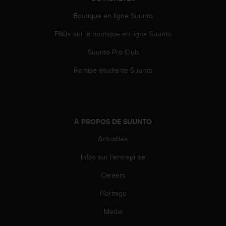
s
Boutique en ligne Suunto
r
e
FAQs sur la boutique en ligne Suunto
n
c
Suunto Pro Club
o
n
Remise étudiante Suunto
t
r
e
z
d
À PROPOS DE SUUNTO
e
s
Actualités
p
Infos sur l'entreprise
r
o
Careers
b
l
Héritage
è
m
Media
e