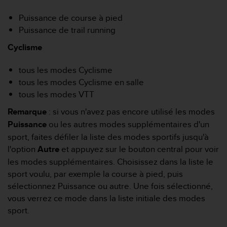
e
s
Puissance de course à pied
i
Puissance de trail running
t
e
Cyclisme
W
e
tous les modes Cyclisme
b
tous les modes Cyclisme en salle
a
u
tous les modes VTT
n
Remarque
: si vous n'avez pas encore utilisé les modes
i
v
Puissance
ou les autres modes supplémentaires d'un
e
sport, faites défiler la liste des modes sportifs jusqu'à
a
l'option
Autre
et appuyez sur le bouton central pour voir
u
les modes supplémentaires. Choisissez dans la liste le
A
A
sport voulu, par exemple la course à pied, puis
d
sélectionnez Puissance ou autre. Une fois sélectionné,
e
vous verrez ce mode dans la liste initiale des modes
c
sport.
o
n