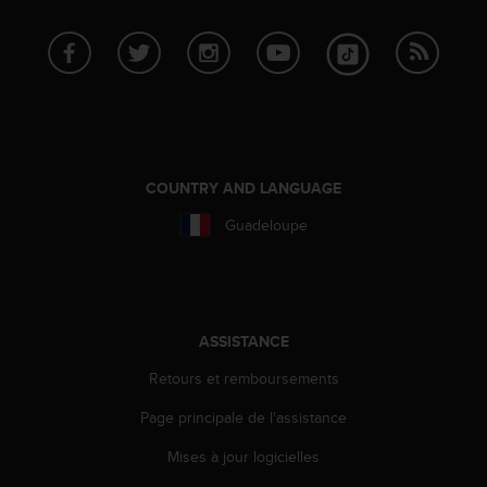
0
a
i
n
s
i
q
u
'
COUNTRY AND LANGUAGE
à
a
Guadeloupe
s
s
u
r
e
ASSISTANCE
r
s
Retours et remboursements
a
c
Page principale de l'assistance
o
Mises à jour logicielles
n
f