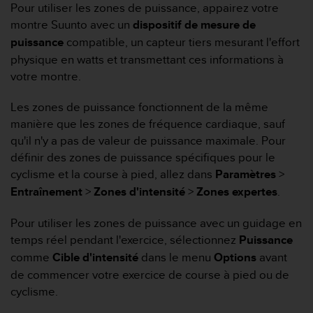
Pour utiliser les zones de puissance, appairez votre
f
o
montre Suunto avec un
dispositif de mesure de
r
puissance
compatible, un capteur tiers mesurant l'effort
m
physique en watts et transmettant ces informations à
i
votre montre.
t
é
Les zones de puissance fonctionnent de la même
a
u
manière que les zones de fréquence cardiaque, sauf
x
qu'il n'y a pas de valeur de puissance maximale. Pour
d
définir des zones de puissance spécifiques pour le
i
cyclisme et la course à pied, allez dans
Paramètres
>
r
Entraînement
>
Zones d'intensité
>
Zones expertes
.
e
c
t
Pour utiliser les zones de puissance avec un guidage en
i
temps réel pendant l'exercice, sélectionnez
Puissance
v
comme
Cible d'intensité
dans le menu
Options
avant
e
de commencer votre exercice de course à pied ou de
s
d
cyclisme.
'