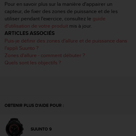
a
Pour en savoir plus sur la manière d'appairer un
c
capteur, de fixer des zones de puissance et de les
c
utiliser pendant l'exercice, consultez le
guide
e
d'utilisation de votre produit
mis à jour.
s
s
ARTICLES ASSOCIÉS
i
Puis-je définir des zones d'allure et de puissance dans
b
l'appli Suunto ?
i
Zones d'allure - comment débuter ?
l
Quels sont les objectifs ?
i
t
é
d
u
c
o
n
OBTENIR PLUS D'AIDE POUR :
t
e
n
u
SUUNTO 9
W