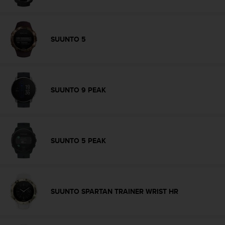
e
b
(
W
SUUNTO 5
e
b
C
o
n
SUUNTO 9 PEAK
t
e
n
t
A
SUUNTO 5 PEAK
c
c
e
s
s
SUUNTO SPARTAN TRAINER WRIST HR
i
b
i