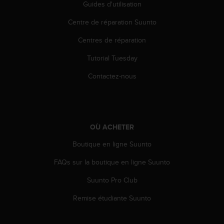
Guides d'utilisation
o
r
Centre de réparation Suunto
m
i
Centres de réparation
t
é
Tutorial Tuesday
a
Contactez-nous
u
x
a
u
t
r
OÙ ACHETER
e
Boutique en ligne Suunto
s
n
FAQs sur la boutique en ligne Suunto
o
r
Suunto Pro Club
m
e
Remise étudiante Suunto
s
d