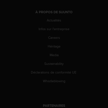
'
a
c
À PROPOS DE SUUNTO
c
Actualités
e
s
Infos sur l'entreprise
s
i
Careers
b
i
Héritage
l
i
Media
t
Sustainability
é
.
Déclarations de conformité UE
A
d
Whistleblowing
r
e
s
s
e
PARTENAIRES
z