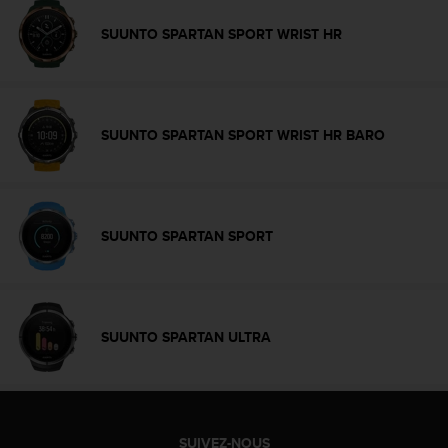
l
i
SUUNTO SPARTAN SPORT WRIST HR
t
y
G
u
i
SUUNTO SPARTAN SPORT WRIST HR BARO
d
e
l
i
n
SUUNTO SPARTAN SPORT
e
s
,
W
C
SUUNTO SPARTAN ULTRA
A
G
)
2
.
SUIVEZ-NOUS