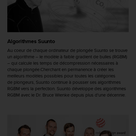
e
b
(
W
e
b
Algorithmes Suunto
C
o
Au coeur de chaque ordinateur de plongée Suunto se trouve
n
un algorithme – le modèle à faible gradient de bulles (RGBM)
t
– qui calcule les temps de décompression nécessaires à
e
chaque plongée.Cherchant en permanence à créer les
n
meilleurs modèles possibles pour toutes les catégories
t
de plongeurs, Suunto continue à pousser ses algorithmes
A
RGBM vers la perfection. Suunto développe des algorithmes
c
RGBM avec le Dr. Bruce Wienke depuis plus d'une décennie.
c
e
s
s
i
b
i