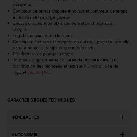
'
désactivé
a
Compteur de temps d'apnée innovant et compteur de temps
c
en modes air/mélange gazeux
c
Boussole numérique 3D à compensation d'inclinaison
e
intégrée
s
Logiciel pouvant être mis à jour
s
Gestion de l'air sans fil intégrée en option – pression actuelle
i
dans la bouteille, temps de plongée restant
b
Planificateur de plongée intégré
i
Journaux graphiques et données de plongée détaillés ;
l
planification des plongées et gaz sur PC/Mac à l'aide du
i
logiciel
Suunto DM5
t
é
.
A
d
CARACTÉRISTIQUES TECHNIQUES
r
e
GÉNÉRALITÉS
s
s
e
AUTONOMIE
z