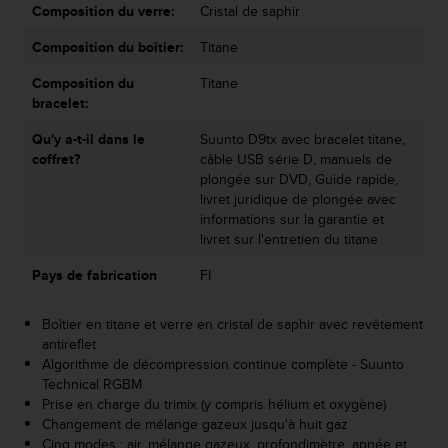
Composition du verre:
Cristal de saphir
o
r
Composition du boîtier:
Titane
m
i
Composition du
Titane
t
bracelet:
é
a
Qu'y a-t-il dans le
Suunto D9tx avec bracelet titane,
u
coffret?
câble USB série D, manuels de
x
plongée sur DVD, Guide rapide,
a
livret juridique de plongée avec
u
informations sur la garantie et
t
livret sur l'entretien du titane
r
e
Pays de fabrication
FI
s
n
Boîtier en titane et verre en cristal de saphir avec revêtement
o
antireflet
r
Algorithme de décompression continue complète - Suunto
m
Technical RGBM
e
Prise en charge du trimix (y compris hélium et oxygène)
s
Changement de mélange gazeux jusqu'à huit gaz
d
Cinq modes : air, mélange gazeux, profondimètre, apnée et