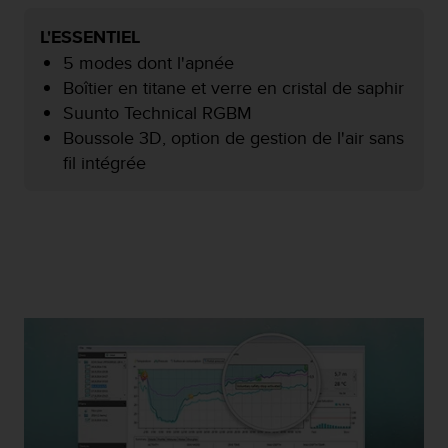
f
o
L'ESSENTIEL
r
5 modes dont l'apnée
m
Boîtier en titane et verre en cristal de saphir
i
Suunto Technical RGBM
t
é
Boussole 3D, option de gestion de l'air sans
a
fil intégrée
u
x
d
i
r
e
c
t
i
v
e
s
d
'