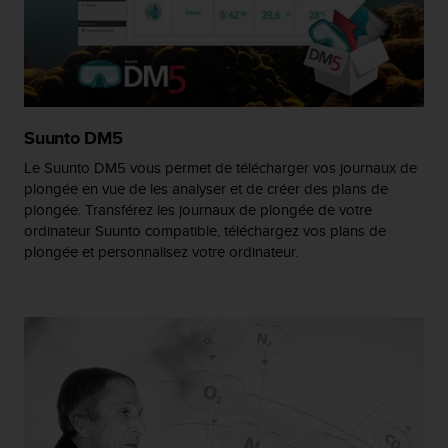
a
c
c
e
s
s
i
Suunto DM5
b
i
Le Suunto DM5 vous permet de télécharger vos journaux de
l
plongée en vue de les analyser et de créer des plans de
i
plongée. Transférez les journaux de plongée de votre
t
ordinateur Suunto compatible, téléchargez vos plans de
é
plongée et personnalisez votre ordinateur.
d
u
c
o
n
t
e
n
u
W