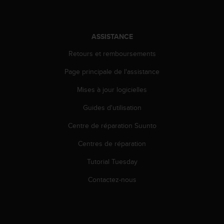
i
o
n
ASSISTANCE
s
d
Retours et remboursements
e
c
Page principale de l'assistance
e
s
Mises à jour logicielles
i
Guides d'utilisation
t
e
Centre de réparation Suunto
W
e
Centres de réparation
b
.
Tutorial Tuesday
Contactez-nous