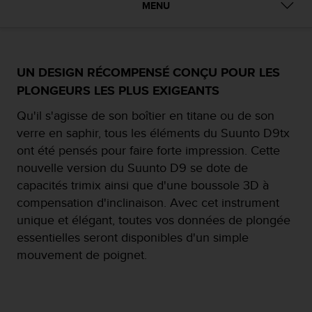
e
MENU
s
i
t
e
W
UN DESIGN RÉCOMPENSÉ CONÇU POUR LES
e
PLONGEURS LES PLUS EXIGEANTS
b
a
Qu'il s'agisse de son boîtier en titane ou de son
u
verre en saphir, tous les éléments du Suunto D9tx
n
ont été pensés pour faire forte impression. Cette
i
nouvelle version du Suunto D9 se dote de
v
e
capacités trimix ainsi que d'une boussole 3D à
a
compensation d'inclinaison. Avec cet instrument
u
unique et élégant, toutes vos données de plongée
A
essentielles seront disponibles d'un simple
A
d
mouvement de poignet.
e
c
o
n