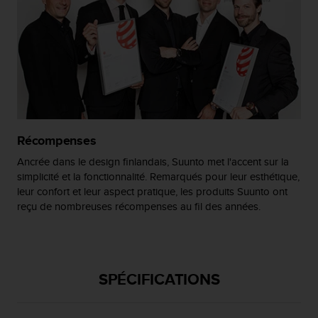
l
i
t
y
G
u
i
d
e
l
Récompenses
i
Ancrée dans le design finlandais, Suunto met l'accent sur la
n
simplicité et la fonctionnalité. Remarqués pour leur esthétique,
e
s
leur confort et leur aspect pratique, les produits Suunto ont
,
reçu de nombreuses récompenses au fil des années.
W
C
A
G
SPÉCIFICATIONS
)
2
.