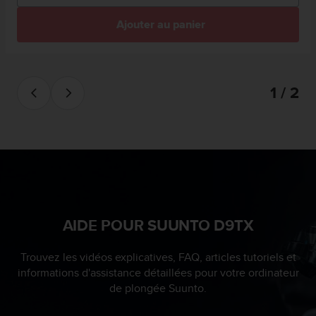
s
r
Ajouter au panier
e
n
c
o
1 / 2
n
t
r
e
z
d
e
s
p
AIDE POUR SUUNTO D9TX
r
o
b
Trouvez les vidéos explicatives, FAQ, articles tutoriels et
l
informations d'assistance détaillées pour votre ordinateur
è
de plongée Suunto.
m
e