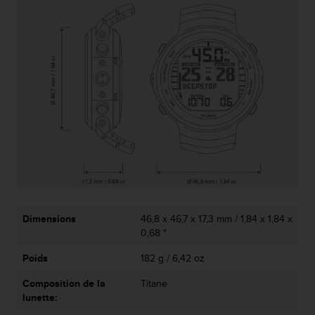
0
a
i
n
s
i
q
u
'
à
a
s
s
u
r
e
Dimensions
46,8 x 46,7 x 17,3 mm / 1,84 x 1,84 x
r
0,68 "
s
a
Poids
182 g / 6,42 oz
c
o
Composition de la
Titane
n
lunette:
f