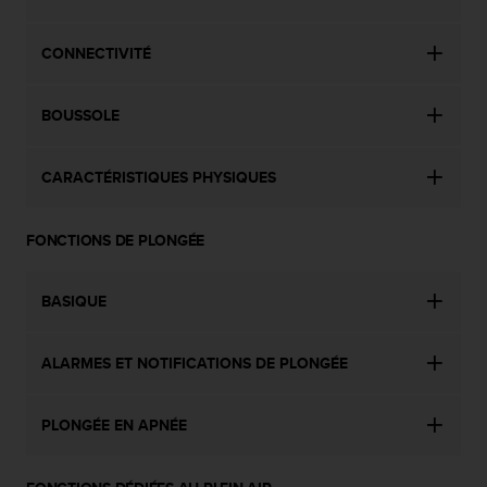
-
v
CONNECTIVITÉ
o
u
s
BOUSSOLE
a
u
S
CARACTÉRISTIQUES PHYSIQUES
e
r
v
FONCTIONS DE PLONGÉE
i
c
e
BASIQUE
c
l
ALARMES ET NOTIFICATIONS DE PLONGÉE
i
e
n
PLONGÉE EN APNÉE
t
s
a