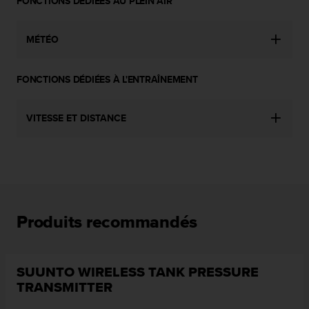
FONCTIONS DÉDIÉES AU PLEIN AIR
u
x
É
MÉTÉO
t
a
t
FONCTIONS DÉDIÉES À L'ENTRAÎNEMENT
s
-
U
VITESSE ET DISTANCE
n
i
s
a
u
+
1
Produits recommandés
8
5
5
2
SUUNTO WIRELESS TANK PRESSURE
5
TRANSMITTER
8