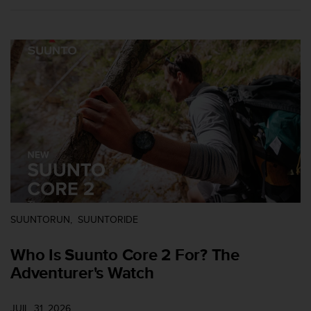
f
o
r
m
i
t
é
a
u
x
d
i
r
e
c
t
SUUNTORUN
SUUNTORIDE
i
v
Who Is Suunto Core 2 For? The
e
Adventurer's Watch
s
d
'
JUIL. 31, 2026