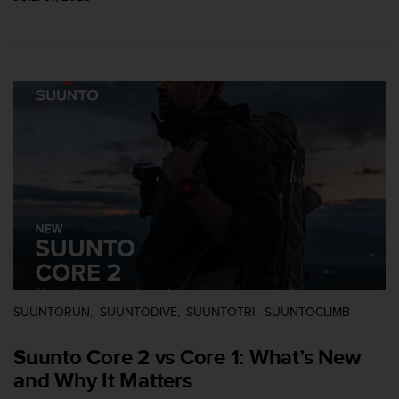
a
c
c
e
s
s
i
b
i
l
i
t
é
d
u
c
o
n
SUUNTORUN
SUUNTODIVE
SUUNTOTRI
SUUNTOCLIMB
t
e
Suunto Core 2 vs Core 1: What’s New
n
and Why It Matters
u
W