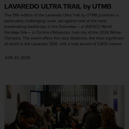
0
LAVAREDO ULTRA TRAIL by UTMB
a
i
The 19th edition of the Lavaredo Ultra Trail by UTMB promises a
n
particularly challenging route, set against one of the most
s
breathtaking backdrops in the Dolomites – a UNESCO World
i
Heritage Site – in Cortina d’Ampezzo, host city of the 2026 Winter
q
Olympics. The event offers five race distances, the most significant
u
of which is the Lavaredo 120K, with a total ascent of 5,800 metres.
'
à
JUIN 23, 2026
a
s
s
u
r
e
r
s
a
c
o
n
f