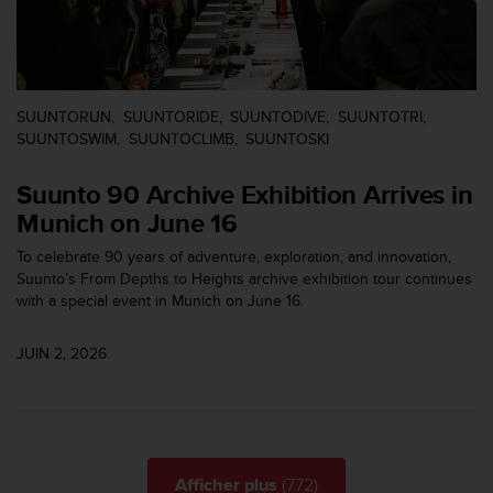
o
r
m
i
t
SUUNTORUN
SUUNTORIDE
SUUNTODIVE
SUUNTOTRI
é
SUUNTOSWIM
SUUNTOCLIMB
SUUNTOSKI
a
u
Suunto 90 Archive Exhibition Arrives in
x
a
Munich on June 16
u
To celebrate 90 years of adventure, exploration, and innovation,
t
Suunto’s From Depths to Heights archive exhibition tour continues
r
with a special event in Munich on June 16.
e
s
n
JUIN 2, 2026
o
r
m
e
s
d
(772)
Afficher plus