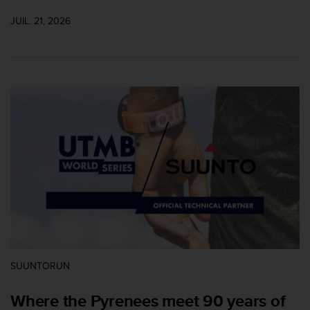
e
JUIL. 21, 2026
b
(
W
e
b
C
o
n
t
e
n
t
A
c
c
e
s
s
SUUNTORUN
i
b
Where the Pyrenees meet 90 years of
i