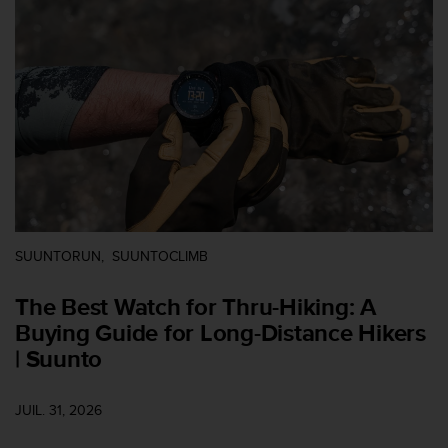
e
s
i
t
e
W
e
b
a
u
n
i
v
SUUNTORUN
SUUNTOCLIMB
e
a
The Best Watch for Thru-Hiking: A
u
A
Buying Guide for Long-Distance Hikers
A
| Suunto
d
e
c
JUIL. 31, 2026
o
n