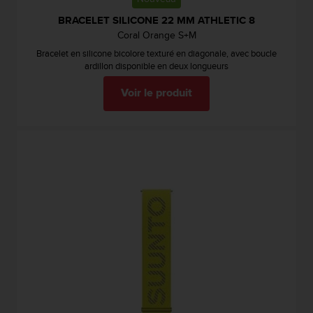
e
BRACELET SILICONE 22 MM ATHLETIC 8
b
Coral Orange S+M
(
Bracelet en silicone bicolore texturé en diagonale, avec boucle
W
ardillon disponible en deux longueurs
e
b
Voir le produit
C
o
n
t
e
n
t
A
c
c
e
s
s
i
b
i