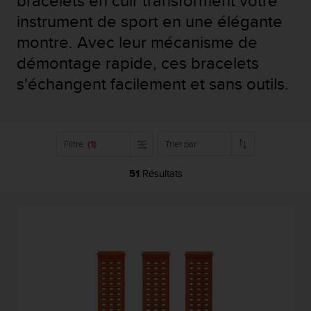
bracelets en cuir transforment votre
e
s
instrument de sport en une élégante
i
montre. Avec leur mécanisme de
t
e
démontage rapide, ces bracelets
W
s'échangent facilement et sans outils.
e
b
a
u
n
Filtre
(1)
Trier par
i
v
51
Résultats
e
a
u
A
A
d
e
c
o
n