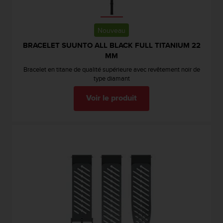
'
a
c
Nouveau
c
e
BRACELET SUUNTO ALL BLACK FULL TITANIUM 22
s
MM
s
Bracelet en titane de qualité supérieure avec revêtement noir de
i
type diamant
b
i
Voir le produit
l
i
t
é
.
A
d
r
e
s
s
e
z