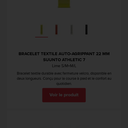
l
i
t
y
G
u
i
d
e
BRACELET TEXTILE AUTO-AGRIPPANT 22 MM
l
SUUNTO ATHLETIC 7
i
n
Lime S/M+M/L
e
Bracelet textile durable avec fermeture velcro, disponible en
s
deux longueurs. Conçu pour la course à pied et le confort au
,
quotidien.
W
C
Voir le produit
A
G
)
2
.