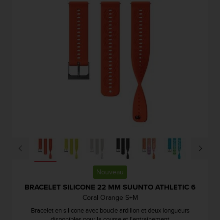
0
a
i
n
s
i
q
u
'
à
a
s
s
u
r
e
r
s
Nouveau
a
BRACELET SILICONE 22 MM SUUNTO ATHLETIC 6
c
o
Coral Orange S+M
n
Bracelet en silicone avec boucle ardillon et deux longueurs
f
disponibles pour la course et l'entraînement