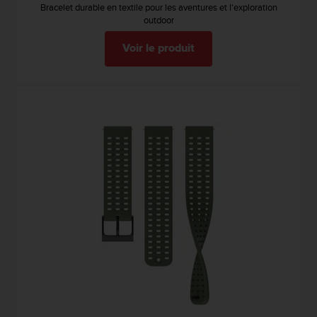
0
Bracelet durable en textile pour les aventures et l'exploration
9
outdoor
0
0
Voir le produit
(
a
p
p
e
l
g
r
a
t
u
i
t
)
s
i
v
o
u