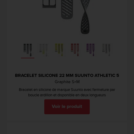
-
v
o
u
s
a
u
S
e
r
v
i
BRACELET SILICONE 22 MM SUUNTO ATHLETIC 5
c
Graphite S+M
e
c
Bracelet en silicone de marque Suunto avec fermeture par
l
boucle ardillon et disponible en deux longueurs
i
Voir le produit
e
n
t
s
a