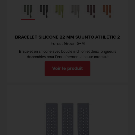
s
r
e
n
c
o
BRACELET SILICONE 22 MM SUUNTO ATHLETIC 2
n
Forest Green S+M
t
Bracelet en silicone avec boucle ardillon et deux longueurs
r
disponibles pour l'entraînement à haute intensité
e
z
Voir le produit
d
e
s
p
r
o
b
l
è
m
e