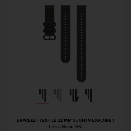
u
x
É
t
a
t
s
-
U
n
i
s
a
u
+
1
8
5
5
2
5
BRACELET TEXTILE 22 MM SUUNTO EXPLORE 1
8
Forest Green M+L