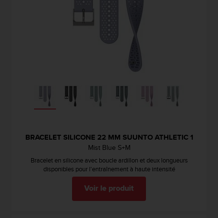
s
p
o
u
r
a
c
c
é
d
e
r
a
u
BRACELET SILICONE 22 MM SUUNTO ATHLETIC 1
x
Mist Blue S+M
i
n
Bracelet en silicone avec boucle ardillon et deux longueurs
f
disponibles pour l'entraînement à haute intensité
o
r
Voir le produit
m
a
t