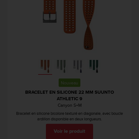
f
o
r
m
i
t
é
a
u
x
d
i
r
Nouveau
e
c
BRACELET EN SILICONE 22 MM SUUNTO
t
ATHLETIC 9
i
Canyon S+M
v
Bracelet en silicone bicolore texturé en diagonale, avec boucle
e
ardillon disponible en deux longueurs.
s
d
Voir le produit
'