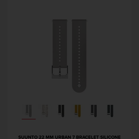
i
o
n
s
d
e
c
e
s
i
t
e
W
e
b
.
SUUNTO 22 MM URBAN 7 BRACELET SILICONE