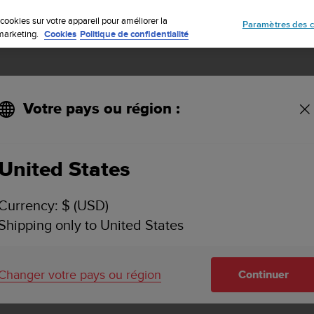
Inscrivez-vous à la newsletter et obtenez 5% de remise
| Retours faciles
cookies sur votre appareil pour améliorer la
Paramètres des c
e marketing.
Cookies
Politique de confidentialité
Votre pays ou région :
sation de revendeurs. - Produits de plongée
United States
Currency: $ (USD)
Shipping only to United States
Changer votre pays ou région
Continuer