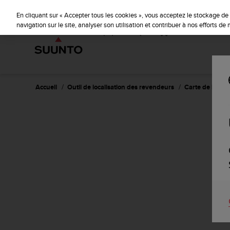
S
u
En cliquant sur « Accepter tous les cookies », vous acceptez le stockage de 
u
navigation sur le site, analyser son utilisation et contribuer à nos efforts d
n
t
o
s
'
e
Accueil
Outil de localisation des revendeurs
Carte de locali
n
g
a
g
e
à
a
m
e
n
e
r
c