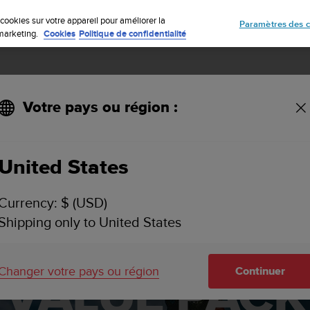
Inscrivez-vous à la newsletter et obtenez 5% de remise
| Retours faciles
cookies sur votre appareil pour améliorer la
Paramètres des c
e marketing.
Cookies
Politique de confidentialité
Votre pays ou région :
United States
Currency: $ (USD)
Shipping only to United States
SUUNTO
Changer votre pays ou région
Continuer
VALUE PACK