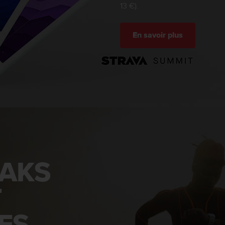
13 €).
En savoir plus
EAKS
T
ES