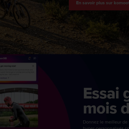
En savoir plus sur komoo
Essai 
mois 
Donnez le meilleur d
hyper-personnalisés c