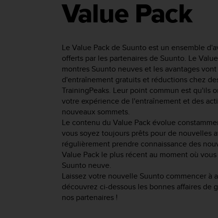
Value Pack
f
o
r
m
i
Le Value Pack de Suunto est un ensemble d'
t
offerts par les partenaires de Suunto. Le Val
é
montres Suunto neuves et les avantages vont 
a
d'entraînement gratuits et réductions chez d
u
TrainingPeaks. Leur point commun est qu'ils on
x
votre expérience de l'entraînement et des act
d
nouveaux sommets.
i
Le contenu du Value Pack évolue constamment
r
vous soyez toujours prêts pour de nouvelles a
e
c
régulièrement prendre connaissance des nouv
t
Value Pack le plus récent au moment où vous
i
Suunto neuve.
v
Laissez votre nouvelle Suunto commencer à am
e
découvrez ci-dessous les bonnes affaires de 
s
nos partenaires !
d
'