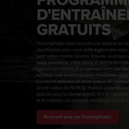
l
D'ENTRAÎN
i
t
y
GRATUITS
G
u
i
d
TrainingPeaks vous procure une analyse en pr
e
planification pour vous aider à atteindre votre
l
avec votre montre Suunto. Ensuite, analysez 
i
votre puissance, votre allure et autres donnée
n
web ou sur mobile et progressez vers vos obje
e
Achetez une montre Suunto, connectez-vous à 
s
Suunto et obtenez un essai gratuit de l'adhé
,
(d'une valeur de 19,95 $). Profitez aussi de 
W
gratuits pour la course à pied, le trail maratho
C
et le triathlon sur distance olympique (d'une v
A
G
)
En savoir plus sur TrainingPeaks
2
.