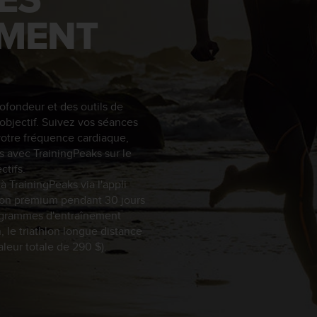
EMENT
ofondeur et des outils de
 objectif. Suivez vos séances
votre fréquence cardiaque,
s avec TrainingPeaks sur le
ctifs.
TrainingPeaks via l'appli
sion premium pendant 30 jours
programmes d'entraînement
n, le triathlon longue distance
aleur totale de 290 $).