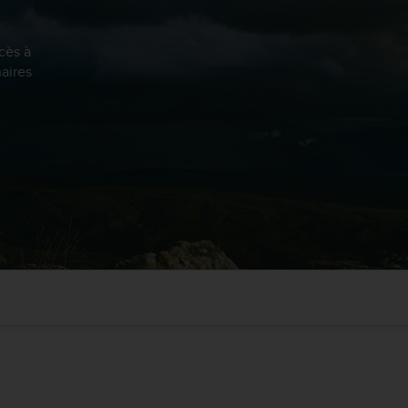
cès à
aires