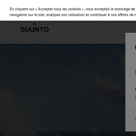
S
u
En cliquant sur « Accepter tous les cookies », vous acceptez le stockage de 
u
navigation sur le site, analyser son utilisation et contribuer à nos efforts d
n
t
o
s
'
e
n
g
a
g
e
à
a
m
e
n
e
r
c