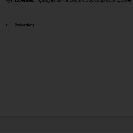
Appuyez sur le bouton
Back Lap
pour ajouter
CONSEIL:
Précédent