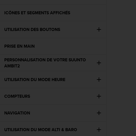
e
s
i
ICÔNES ET SEGMENTS AFFICHÉS
t
e
UTILISATION DES BOUTONS
W
e
b
PRISE EN MAIN
a
u
PERSONNALISATION DE VOTRE SUUNTO
n
AMBIT2
i
v
e
UTILISATION DU MODE HEURE
a
u
COMPTEURS
A
A
d
NAVIGATION
e
c
o
UTILISATION DU MODE ALTI & BARO
n