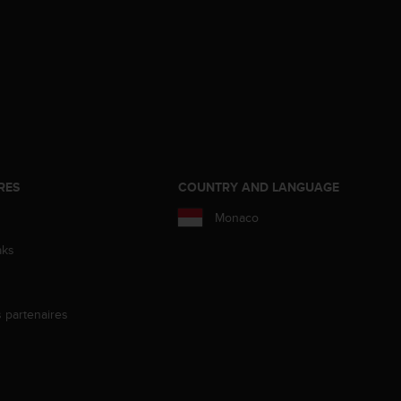
RES
COUNTRY AND LANGUAGE
Monaco
aks
s partenaires
s