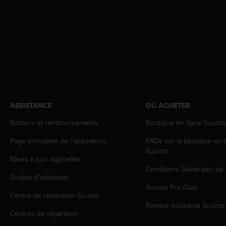
e
b
(
W
e
b
C
o
n
t
ASSISTANCE
OÙ ACHETER
e
n
Retours et remboursements
Boutique en ligne Suunto
t
A
Page principale de l'assistance
FAQs sur la boutique en l
c
Suunto
Mises à jour logicielles
c
Conditions Générales de
e
Guides d'utilisation
s
Suunto Pro Club
s
Centre de réparation Suunto
i
Remise étudiante Suunto
b
Centres de réparation
i