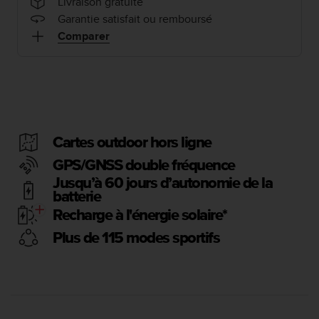
e
Livraison gratuite
s
Garantie satisfait ou remboursé
i
Comparer
t
e
W
e
b
a
u
Cartes outdoor hors ligne
n
i
GPS/GNSS double fréquence
v
Jusqu’à 60 jours d’autonomie de la
e
batterie
a
Recharge à l'énergie solaire*
u
A
Plus de 115 modes sportifs
A
d
e
c
o
n