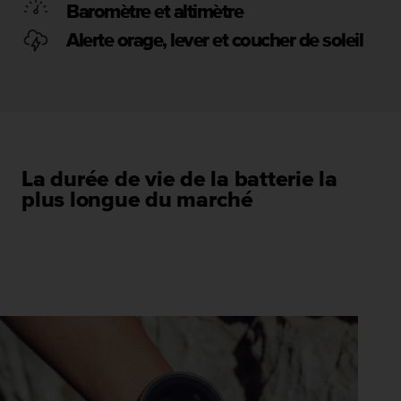
u
Baromètre et altimètre
x
Alerte orage, lever et coucher de soleil
É
t
a
t
s
-
U
n
La durée de vie de la batterie la
i
plus longue du marché
s
a
u
+
1
8
5
5
2
5
8