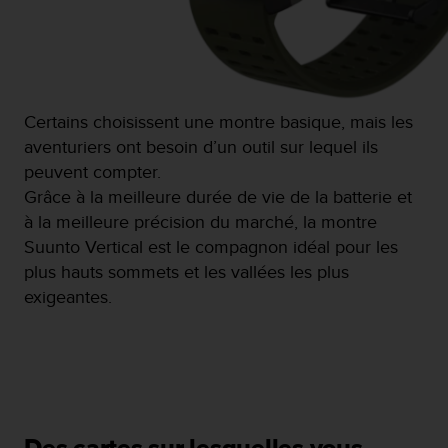
l
i
t
y
G
u
Certains choisissent une montre basique, mais les
i
aventuriers ont besoin d’un outil sur lequel ils
d
e
peuvent compter.
l
Grâce à la meilleure durée de vie de la batterie et
i
à la meilleure précision du marché, la montre
n
Suunto Vertical est le compagnon idéal pour les
e
s
plus hauts sommets et les vallées les plus
,
exigeantes.
W
C
A
G
)
2
.