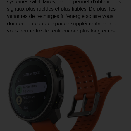
systèmes satellitaires, ce qui permet d'obtenir des
s
p
signaux plus rapides et plus fiables. De plus, les
o
variantes de recharges à l'énergie solaire vous
u
donnent un coup de pouce supplémentaire pour
r
vous permettre de tenir encore plus longtemps.
a
c
c
é
d
e
r
a
u
x
i
n
f
o
r
m
a
t