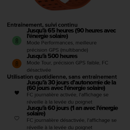
i
o
n
s
Entraînement, suivi continu
d
Jusqu'à 65 heures (90 heures avec
e
l'énergie solaire)
c
Mode Performances, meilleure
e
précision GPS (multibande)
s
Jusqu'à 500 heures
i
Mode Tour, précision GPS faible, FC
t
e
désactivée
W
Utilisation quotidienne, sans entraînement
e
Jusqu’à 30 jours d’autonomie de la
b
(60 jours avec l'énergie solaire)
.
FC journalière activée, l'affichage se
réveille à la levée du poignet
Jusqu'à 60 jours (1 an avec l'énergie
solaire)
FC journalière désactivée, l'affichage se
réveille à la levée du poignet