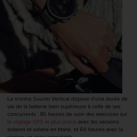
0
9
0
0
(
a
p
p
e
l
g
r
a
t
u
i
La montre Suunto Vertical dispose d’une durée de
t
)
vie de la batterie bien supérieure à celle de ses
s
concurrents : 85 heures de suivi des exercices sur
i
le réglage GPS le plus précis
avec les versions
v
solaires et solaire en titane, et 60 heures avec la
o
u
version en acier inoxydable.