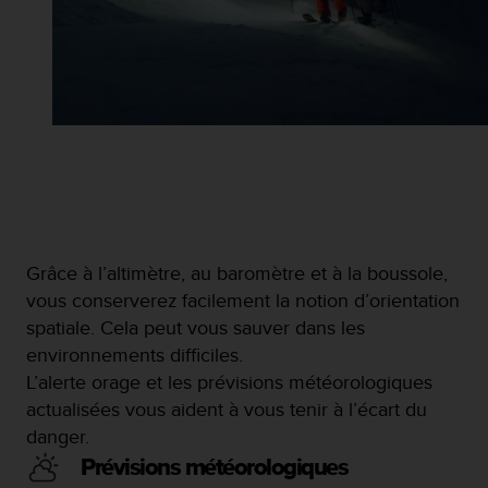
-
v
o
u
s
a
u
S
e
r
v
i
Grâce à l’altimètre, au baromètre et à la boussole,
c
vous conserverez facilement la notion d’orientation
e
c
spatiale. Cela peut vous sauver dans les
l
environnements difficiles.
i
L’alerte orage et les prévisions météorologiques
e
actualisées vous aident à vous tenir à l’écart du
n
t
danger.
s
Prévisions météorologiques
a