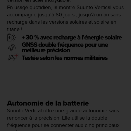
s
En usage quotidien, la montre Suunto Vertical vous
r
accompagne jusqu’à 60 jours ; jusqu’à un an sans
e
recharge dans les versions solaires et solaire en
n
c
titane !
o
+ 30 % avec recharge à l’énergie solaire
n
GNSS double fréquence pour une
t
meilleure précision
r
e
Testée selon les normes militaires
z
d
e
s
p
r
o
Autonomie de la batterie
b
l
Suunto Vertical offre une grande autonomie sans
è
renoncer à la précision. Elle utilise la double
m
fréquence pour se connecter aux cinq principaux
e