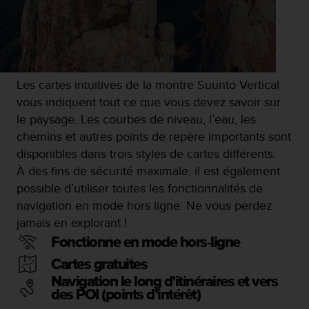
o
r
m
i
t
é
Les cartes intuitives de la montre Suunto Vertical
a
vous indiquent tout ce que vous devez savoir sur
u
le paysage. Les courbes de niveau, l’eau, les
x
a
chemins et autres points de repère importants sont
u
disponibles dans trois styles de cartes différents.
t
À des fins de sécurité maximale, il est également
r
possible d’utiliser toutes les fonctionnalités de
e
s
navigation en mode hors ligne. Ne vous perdez
n
jamais en explorant !
o
Fonctionne en mode hors-ligne
r
m
Cartes gratuites
e
Navigation le long d’itinéraires et vers
s
des POI (points d’intérêt)
d