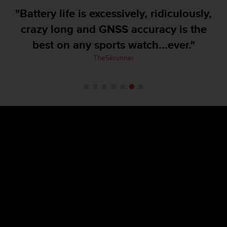
f
"Battery life is excessively, ridiculously,
o
crazy long and GNSS accuracy is the
r
m
best on any sports watch...ever."
i
t
The5krunner
é
a
u
x
d
i
r
e
c
t
i
v
e
s
d
'