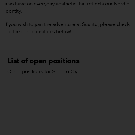
also have an everyday aesthetic that reflects our Nordic
f
o
identity.
r
m
If you wish to join the adventure at Suunto, please check
i
out the open positions below!
t
é
a
u
x
List of open positions
d
i
Open positions for Suunto Oy
r
e
c
t
i
v
e
s
d
'