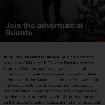
e
s
i
t
e
Join the adventure at
W
e
Suunto
b
a
u
n
i
v
At Suunto, we stand for adventure
. Pioneering has
e
been in our DNA since 1936, when Finnish orienteer
a
Tuomas Vohlonen searched for a more accurate
u
compass and invented a new way to make liquid-filled
A
compasses. Today, Suunto is at the forefront of design
A
d
and innovation for sports watches and headphones,
e
dive computers, compasses and digital services used
c
by adventurers around the world. We pride ourselves
o
on the fact that Suunto products are not only robust, but
n