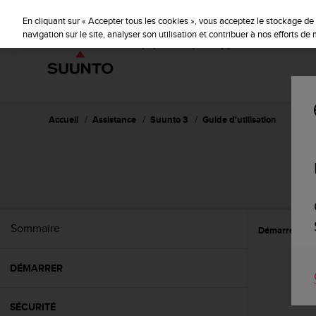
S
u
En cliquant sur « Accepter tous les cookies », vous acceptez le stockage de 
u
navigation sur le site, analyser son utilisation et contribuer à nos efforts d
n
t
o
s
'
e
Accueil
Assistance
Suunto 3
Guide d'utilisation
n
g
a
g
e
à
a
Sommaire
Démarrer
P
m
e
n
DÉMARRER
e
r
c
SÉCURITÉ