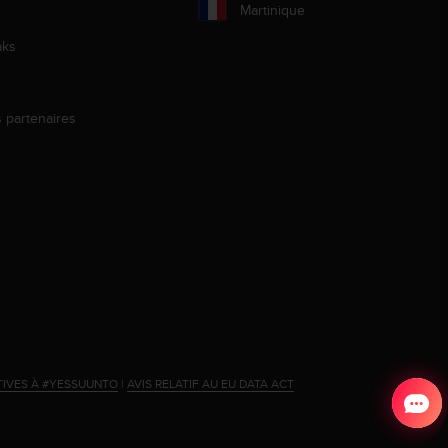
Martinique
aks
s partenaires
s
TIVES À #YESSUUNTO
|
AVIS RELATIF AU EU DATA ACT