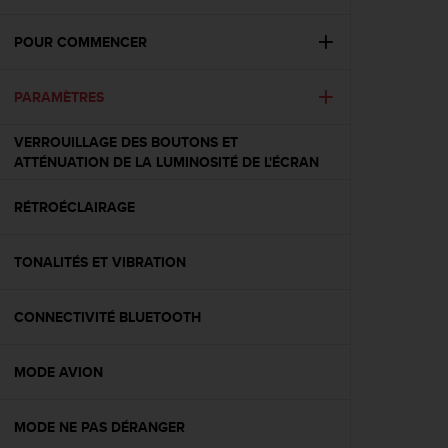
e
s
i
POUR COMMENCER
t
e
PARAMÈTRES
W
e
b
VERROUILLAGE DES BOUTONS ET
a
ATTÉNUATION DE LA LUMINOSITÉ DE L'ÉCRAN
u
n
RÉTROÉCLAIRAGE
i
v
e
TONALITÉS ET VIBRATION
a
u
CONNECTIVITÉ BLUETOOTH
A
A
d
MODE AVION
e
c
o
MODE NE PAS DÉRANGER
n