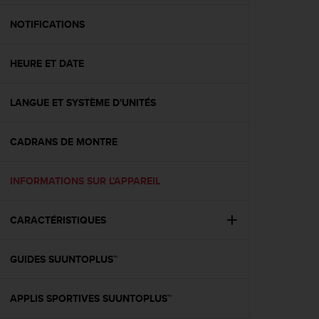
f
o
NOTIFICATIONS
r
m
HEURE ET DATE
i
t
é
LANGUE ET SYSTÈME D'UNITÉS
a
u
x
CADRANS DE MONTRE
d
i
r
INFORMATIONS SUR L'APPAREIL
e
c
CARACTÉRISTIQUES
t
i
v
GUIDES SUUNTOPLUS™
e
s
d
APPLIS SPORTIVES SUUNTOPLUS™
'