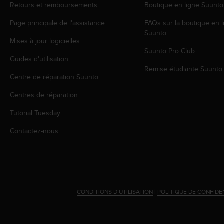
Retours et remboursements
Boutique en ligne Suunto
e
b
Page principale de l'assistance
FAQs sur la boutique en l
(
Suunto
W
Mises à jour logicielles
e
Suunto Pro Club
b
Guides d'utilisation
C
Remise étudiante Suunto
Centre de réparation Suunto
o
n
Centres de réparation
t
e
Tutorial Tuesday
n
t
Contactez-nous
A
c
c
e
s
s
CONDITIONS D’UTILISATION
|
POLITIQUE DE CONFIDE
i
b
i