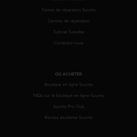
'
a
Centre de réparation Suunto
c
c
Centres de réparation
e
Tutorial Tuesday
s
s
Contactez-nous
i
b
i
l
i
OÙ ACHETER
t
é
Boutique en ligne Suunto
.
A
FAQs sur la boutique en ligne Suunto
d
r
Suunto Pro Club
e
Remise étudiante Suunto
s
s
e
z