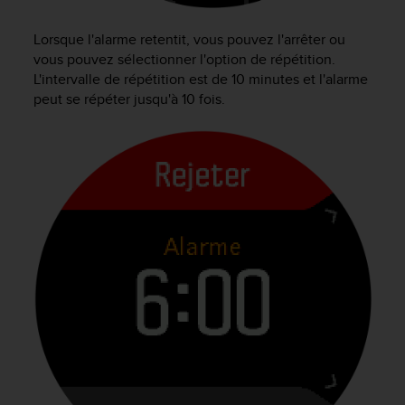
l
i
Lorsque l'alarme retentit, vous pouvez l'arrêter ou
t
vous pouvez sélectionner l'option de répétition.
y
L'intervalle de répétition est de 10 minutes et l'alarme
G
peut se répéter jusqu'à 10 fois.
u
i
d
e
l
i
n
e
s
,
W
C
A
G
)
2
.