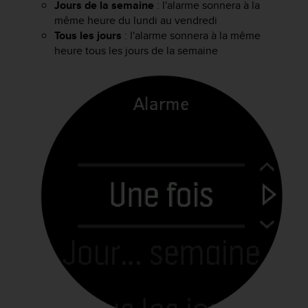
a
Jours de la semaine
: l'alarme sonnera à la
c
même heure du lundi au vendredi
c
Tous les jours
: l'alarme sonnera à la même
e
heure tous les jours de la semaine
s
s
i
b
i
l
i
t
é
d
u
c
o
n
t
e
n
u
W