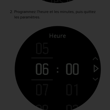
e
b
Programmez l'heure et les minutes, puis quittez
(
les paramètres.
W
e
b
C
o
n
t
e
n
t
A
c
c
e
s
s
i
b
i