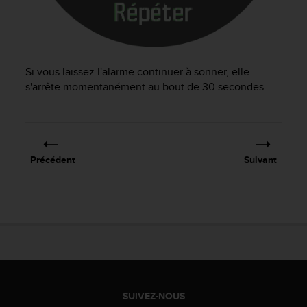
0
a
i
n
s
i
Si vous laissez l'alarme continuer à sonner, elle
q
s'arrête momentanément au bout de 30 secondes.
u
'
à
a
s
Précédent
Suivant
s
u
r
e
r
s
a
c
o
n
SUIVEZ-NOUS
f