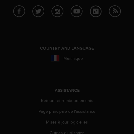
o
r
m
i
t
é
a
u
COUNTRY AND LANGUAGE
x
a
Martinique
u
t
r
e
s
ASSISTANCE
n
o
Retours et remboursements
r
Page principale de l'assistance
m
e
Mises à jour logicielles
s
d
Guides d'utilisation