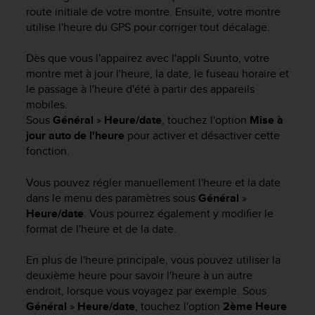
e
route initiale de votre montre. Ensuite, votre montre
s
utilise l'heure du GPS pour corriger tout décalage.
i
t
e
Dès que vous l'appairez avec l'appli Suunto, votre
W
montre met à jour l'heure, la date, le fuseau horaire et
e
le passage à l'heure d'été à partir des appareils
b
mobiles.
a
Sous
Général
»
Heure/date
, touchez l'option
Mise à
u
jour auto de l'heure
pour activer et désactiver cette
n
fonction.
i
v
Vous pouvez régler manuellement l'heure et la date
e
dans le menu des paramètres sous
Général
»
a
u
Heure/date
. Vous pourrez également y modifier le
A
format de l'heure et de la date.
A
d
En plus de l'heure principale, vous pouvez utiliser la
e
deuxième heure pour savoir l'heure à un autre
c
endroit, lorsque vous voyagez par exemple. Sous
o
Général
»
Heure/date
, touchez l'option
2ème Heure
n