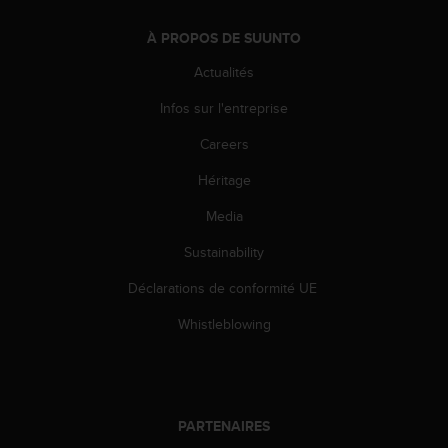
-
v
À PROPOS DE SUUNTO
o
Actualités
u
s
Infos sur l'entreprise
a
u
Careers
S
e
Héritage
r
Media
v
i
Sustainability
c
e
Déclarations de conformité UE
c
l
Whistleblowing
i
e
n
t
s
PARTENAIRES
a