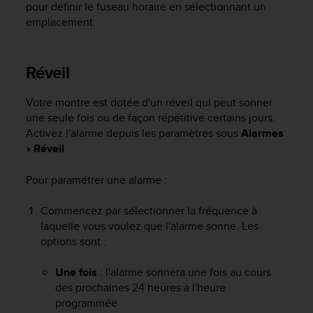
pour définir le fuseau horaire en sélectionnant un
f
emplacement.
o
r
m
i
Réveil
t
é
Votre montre est dotée d'un réveil qui peut sonner
a
une seule fois ou de façon répétitive certains jours.
u
Activez l'alarme depuis les paramètres sous
Alarmes
x
»
Réveil
.
d
i
r
Pour paramétrer une alarme :
e
c
Commencez par sélectionner la fréquence à
t
laquelle vous voulez que l'alarme sonne. Les
i
options sont :
v
e
Une fois
: l'alarme sonnera une fois au cours
s
des prochaines 24 heures à l'heure
d
programmée
'