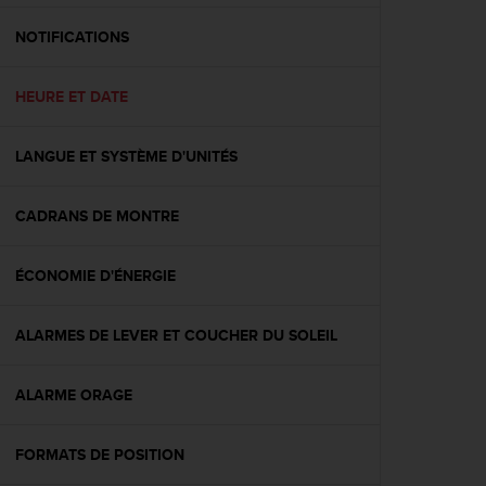
f
o
NOTIFICATIONS
r
m
HEURE ET DATE
i
t
é
LANGUE ET SYSTÈME D'UNITÉS
a
u
x
CADRANS DE MONTRE
d
i
r
ÉCONOMIE D'ÉNERGIE
e
c
ALARMES DE LEVER ET COUCHER DU SOLEIL
t
i
v
ALARME ORAGE
e
s
d
FORMATS DE POSITION
'