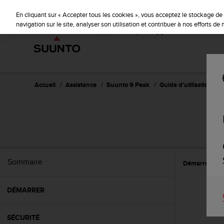
S
u
En cliquant sur « Accepter tous les cookies », vous acceptez le stockage de 
u
navigation sur le site, analyser son utilisation et contribuer à nos efforts d
n
t
o
s
'
e
Accueil
Assistance
Suunto 9 Peak
Guide d'utilisation
n
g
a
g
e
à
a
Sommaire
Démarrer
P
m
e
n
DÉMARRER
e
r
c
SÉCURITÉ