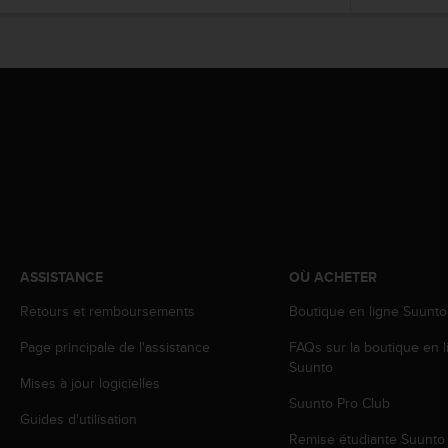
l
i
t
y
G
u
i
d
e
l
i
n
e
s
ASSISTANCE
OÙ ACHETER
,
W
Retours et remboursements
Boutique en ligne Suunto
C
Page principale de l'assistance
FAQs sur la boutique en l
A
Suunto
G
Mises à jour logicielles
)
Suunto Pro Club
2
Guides d'utilisation
.
Remise étudiante Suunto