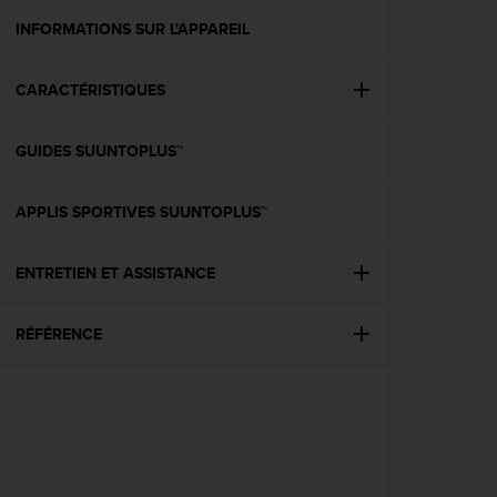
a
c
INFORMATIONS SUR L'APPAREIL
c
e
CARACTÉRISTIQUES
s
s
i
GUIDES SUUNTOPLUS™
b
i
l
APPLIS SPORTIVES SUUNTOPLUS™
i
t
é
ENTRETIEN ET ASSISTANCE
d
u
RÉFÉRENCE
c
o
n
t
e
n
u
W