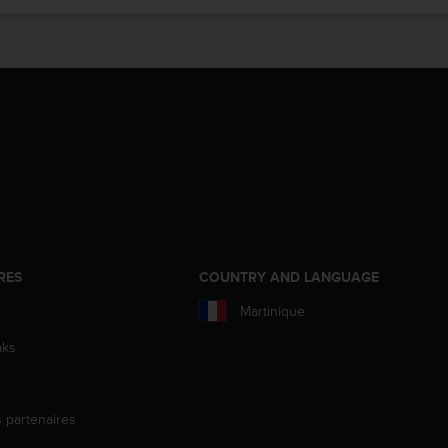
RES
COUNTRY AND LANGUAGE
Martinique
aks
s partenaires