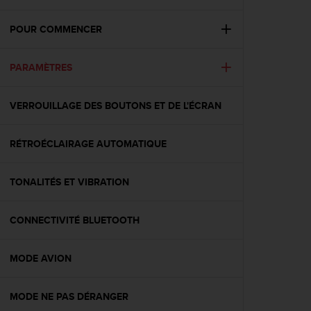
e
s
i
POUR COMMENCER
t
e
PARAMÈTRES
W
e
b
VERROUILLAGE DES BOUTONS ET DE L'ÉCRAN
a
u
n
RÉTROÉCLAIRAGE AUTOMATIQUE
i
v
e
TONALITÉS ET VIBRATION
a
u
CONNECTIVITÉ BLUETOOTH
A
A
d
MODE AVION
e
c
o
MODE NE PAS DÉRANGER
n