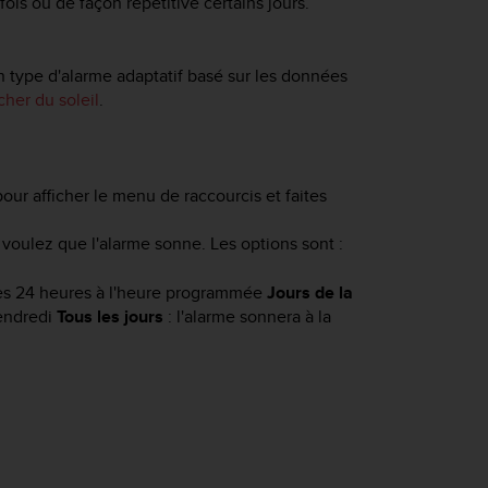
ois ou de façon répétitive certains jours.
n type d'alarme adaptatif basé sur les données
her du soleil
.
our afficher le menu de raccourcis et faites
oulez que l'alarme sonne. Les options sont :
nes 24 heures à l'heure programmée
Jours de la
vendredi
Tous les jours
: l'alarme sonnera à la