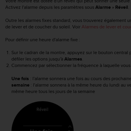
Votre montre est dotée d'un réveil qui peut sonner une seule f
Activez l'alarme depuis les paramètres sous
Alarme
»
Réveil
.
Outre les alarmes fixes standard, vous trouverez également u
de lever et de coucher du soleil. Voir
Alarmes de lever et couc
Pour définir une heure d'alarme fixe :
Sur le cadran de la montre, appuyez sur le bouton central p
défiler les options jusqu'à
Alarmes
.
Commencez par sélectionner la fréquence à laquelle vous v
Une fois
: l'alarme sonnera une fois au cours des prochai
semaine
: l'alarme sonnera à la même heure du lundi au 
même heure tous les jours de la semaine