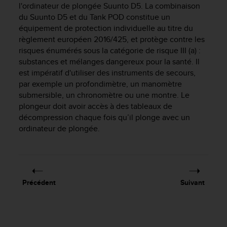
l'ordinateur de plongée
Suunto D5
. La combinaison
f
du
Suunto D5
et du Tank POD constitue un
o
r
équipement de protection individuelle au titre du
m
règlement européen 2016/425, et protège contre les
i
risques énumérés sous la catégorie de risque III (a) :
t
substances et mélanges dangereux pour la santé. Il
é
est impératif d'utiliser des instruments de secours,
a
par exemple un profondimètre, un manomètre
u
submersible, un chronomètre ou une montre. Le
x
plongeur doit avoir accès à des tableaux de
d
décompression chaque fois qu’il plonge avec un
i
ordinateur de plongée.
r
e
c
t
i
v
Précédent
Suivant
e
s
d
'