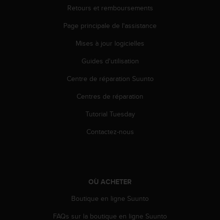
Retours et remboursements
e
b
Page principale de l'assistance
(
W
Mises à jour logicielles
e
b
Guides d'utilisation
C
o
Centre de réparation Suunto
n
Centres de réparation
t
e
Tutorial Tuesday
n
t
Contactez-nous
A
c
c
e
s
OÙ ACHETER
s
i
Boutique en ligne Suunto
b
i
FAQs sur la boutique en ligne Suunto