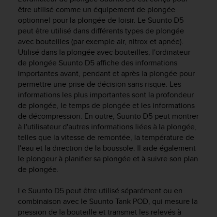
e
être utilisé comme un équipement de plongée
s
optionnel pour la plongée de loisir. Le
Suunto D5
i
t
peut être utilisé dans différents types de plongée
e
avec bouteilles (par exemple air, nitrox et apnée).
W
Utilisé dans la plongée avec bouteilles, l'ordinateur
e
de plongée
Suunto D5
affiche des informations
b
importantes avant, pendant et après la plongée pour
a
permettre une prise de décision sans risque. Les
u
informations les plus importantes sont la profondeur
n
de plongée, le temps de plongée et les informations
i
de décompression. En outre,
Suunto D5
peut montrer
v
à l'utilisateur d'autres informations liées à la plongée,
e
a
telles que la vitesse de remontée, la température de
u
l'eau et la direction de la boussole. Il aide également
A
le plongeur à planifier sa plongée et à suivre son plan
A
de plongée.
d
e
Le
Suunto D5
peut être utilisé séparément ou en
c
combinaison avec le Suunto Tank POD, qui mesure la
o
pression de la bouteille et transmet les relevés à
n