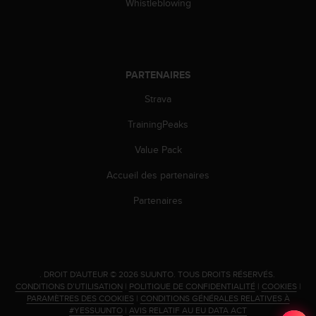
0
Whistleblowing
a
i
n
s
i
PARTENAIRES
q
Strava
u
'
TrainingPeaks
à
a
Value Pack
s
s
Accueil des partenaires
u
r
Partenaires
e
r
s
a
c
.
DROIT D'AUTEUR © 2026 SUUNTO.
TOUS DROITS RÉSERVÉS.
o
CONDITIONS D’UTILISATION
|
POLITIQUE DE CONFIDENTIALITÉ
|
COOKIES
|
n
PARAMÈTRES DES COOKIES
|
CONDITIONS GÉNÉRALES RELATIVES À
f
#YESSUUNTO
|
AVIS RELATIF AU EU DATA ACT