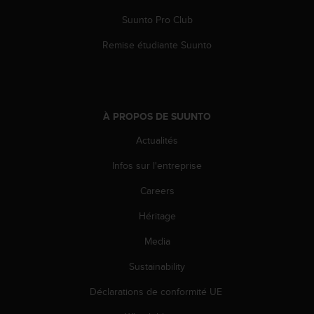
l
Suunto Pro Club
i
t
Remise étudiante Suunto
y
G
u
i
d
À PROPOS DE SUUNTO
e
l
Actualités
i
n
Infos sur l'entreprise
e
s
Careers
,
Héritage
W
C
Media
A
G
Sustainability
)
2
Déclarations de conformité UE
.