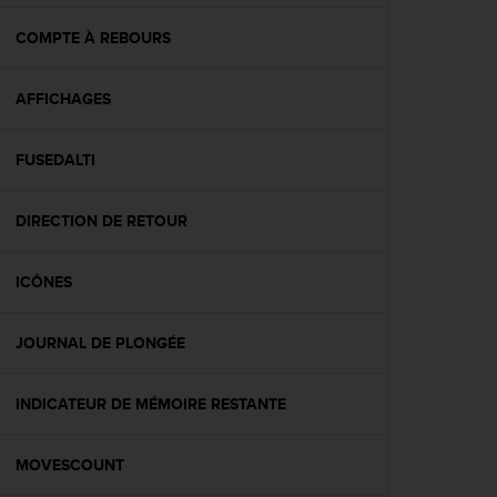
f
o
COMPTE À REBOURS
r
m
AFFICHAGES
i
t
é
FUSEDALTI
a
u
x
DIRECTION DE RETOUR
d
i
r
ICÔNES
e
c
JOURNAL DE PLONGÉE
t
i
v
INDICATEUR DE MÉMOIRE RESTANTE
e
s
d
MOVESCOUNT
'