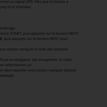
rcher un signal GPS. Dès que la montre a
ng d'un itinéraire.
émarrage.
bouton
START
, puis appuyez sur le bouton
NEXT
.
N
, puis appuyez sur le bouton
NEXT
pour
l vous voulez naviguer à l'aide des boutons
 Toute la navigation est enregistrée. Si votre
 en sélectionner un.
ion dans laquelle vous voulez naviguer (depuis
passage).