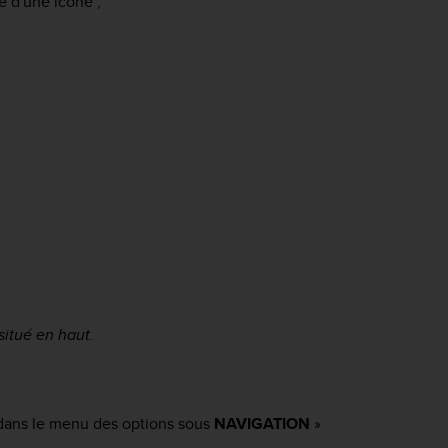
me d'une icône ;
situé en haut.
 dans le menu des options sous
NAVIGATION
»