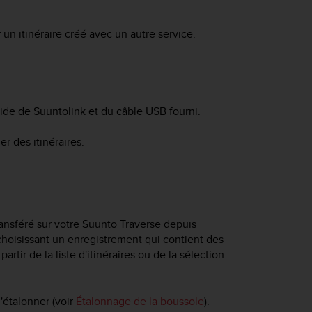
n itinéraire créé avec un autre service.
ide de Suuntolink et du câble USB fourni.
 des itinéraires.
ansféré sur votre
Suunto Traverse
depuis
 choisissant un enregistrement qui contient des
tir de la liste d'itinéraires ou de la sélection
l'étalonner (voir
Étalonnage de la boussole
).