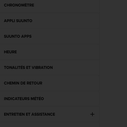
e
CHRONOMÈTRE
b
(
APPLI SUUNTO
W
e
b
SUUNTO APPS
C
o
n
HEURE
t
e
n
TONALITÉS ET VIBRATION
t
A
CHEMIN DE RETOUR
c
c
e
INDICATEURS MÉTÉO
s
s
i
ENTRETIEN ET ASSISTANCE
b
i