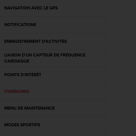
a
c
NAVIGATION AVEC LE GPS
c
e
NOTIFICATIONS
s
s
i
ENREGISTREMENT D'ACTIVITÉS
b
i
LIAISON D'UN CAPTEUR DE FRÉQUENCE
l
CARDIAQUE
i
t
é
POINTS D'INTÉRÊT
d
u
ITINÉRAIRES
c
o
n
MENU DE MAINTENANCE
t
e
n
MODES SPORTIFS
u
W