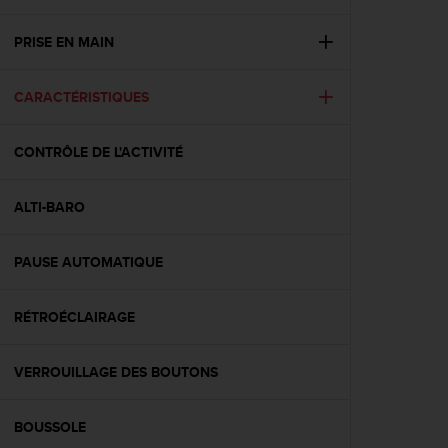
e
s
i
PRISE EN MAIN
t
e
CARACTÉRISTIQUES
W
e
b
CONTRÔLE DE L'ACTIVITÉ
a
u
n
ALTI-BARO
i
v
e
PAUSE AUTOMATIQUE
a
u
RÉTROÉCLAIRAGE
A
A
d
VERROUILLAGE DES BOUTONS
e
c
o
BOUSSOLE
n