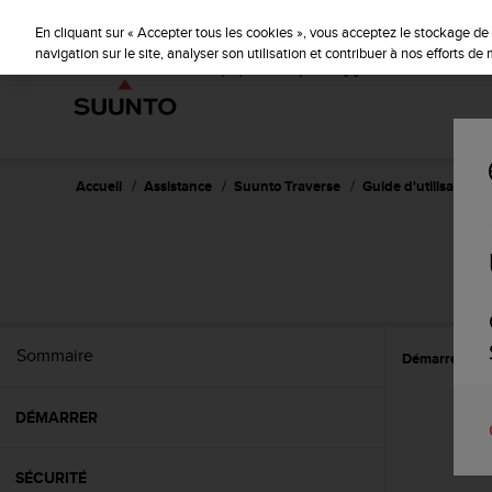
S
u
En cliquant sur « Accepter tous les cookies », vous acceptez le stockage de 
u
navigation sur le site, analyser son utilisation et contribuer à nos efforts d
n
t
o
s
'
e
Accueil
Assistance
Suunto Traverse
Guide d'utilisation - 
n
g
a
g
e
à
a
Sommaire
Démarrer
C
m
e
n
DÉMARRER
e
r
c
SÉCURITÉ