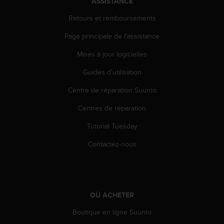
ASSISTANCE
s
r
Retours et remboursements
e
Page principale de l'assistance
n
c
Mises à jour logicielles
o
n
Guides d'utilisation
t
r
Centre de réparation Suunto
e
z
Centres de réparation
d
Tutorial Tuesday
e
s
Contactez-nous
p
r
o
b
l
OÙ ACHETER
è
m
Boutique en ligne Suunto
e