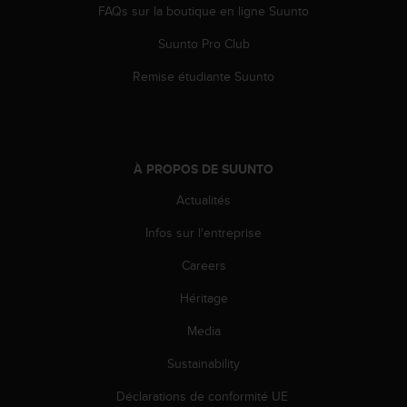
s
FAQs sur la boutique en ligne Suunto
p
o
Suunto Pro Club
u
Remise étudiante Suunto
r
a
c
c
é
d
À PROPOS DE SUUNTO
e
Actualités
r
a
Infos sur l'entreprise
u
x
Careers
i
n
Héritage
f
Media
o
r
Sustainability
m
a
Déclarations de conformité UE
t