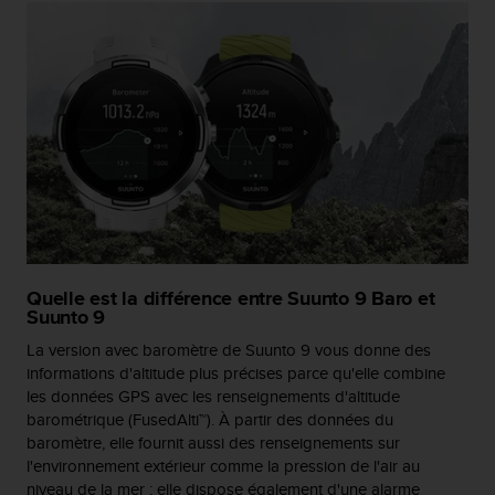
-
v
o
u
s
a
u
S
e
r
v
i
c
Quelle est la différence entre Suunto 9 Baro et
e
Suunto 9
c
La version avec baromètre de Suunto 9 vous donne des
l
informations d'altitude plus précises parce qu'elle combine
i
e
les données GPS avec les renseignements d'altitude
n
barométrique (FusedAlti™). À partir des données du
t
baromètre, elle fournit aussi des renseignements sur
s
l'environnement extérieur comme la pression de l'air au
a
niveau de la mer ; elle dispose également d'une alarme