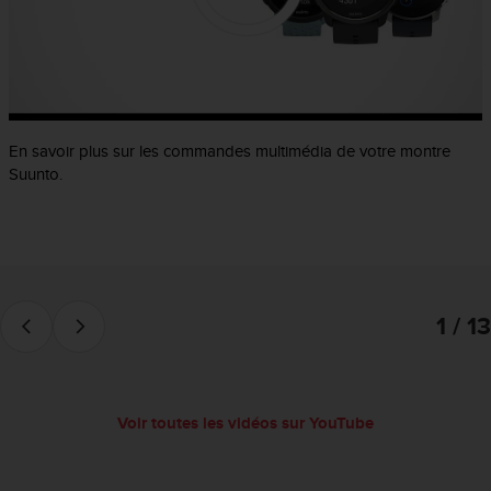
f
o
r
m
i
t
é
En savoir plus sur les commandes multimédia de votre montre
a
Suunto.
u
x
d
i
r
e
1 / 13
c
t
i
v
e
Voir toutes les vidéos sur YouTube
s
d
'