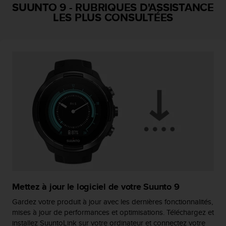
a
SUUNTO 9
-
RUBRIQUES D'ASSISTANCE
c
LES PLUS CONSULTÉES
c
e
s
s
i
b
i
l
i
t
é
d
u
c
o
n
t
Mettez à jour le logiciel de votre Suunto 9
e
Gardez votre produit à jour avec les dernières fonctionnalités,
n
mises à jour de performances et optimisations. Téléchargez et
u
installez SuuntoLink sur votre ordinateur et connectez votre
W