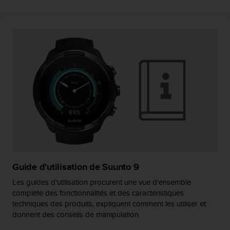
l
i
t
y
G
u
i
d
e
l
i
n
e
s
,
W
Guide d'utilisation de Suunto 9
C
A
Les guides d'utilisation procurent une vue d'ensemble
G
complète des fonctionnalités et des caractéristiques
)
techniques des produits, expliquent comment les utiliser et
2
donnent des conseils de manipulation.
.