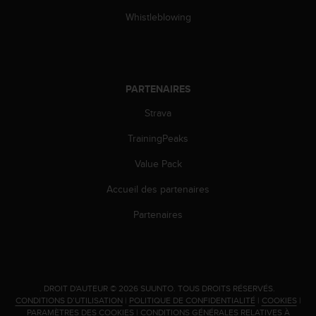
i
Whistleblowing
o
n
s
d
e
PARTENAIRES
c
e
Strava
s
TrainingPeaks
i
t
Value Pack
e
W
Accueil des partenaires
e
b
Partenaires
.
.
DROIT D'AUTEUR © 2026 SUUNTO.
TOUS DROITS RÉSERVÉS.
CONDITIONS D’UTILISATION
|
POLITIQUE DE CONFIDENTIALITÉ
|
COOKIES
|
PARAMÈTRES DES COOKIES
|
CONDITIONS GÉNÉRALES RELATIVES À