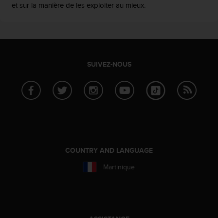
0
et sur la manière de les exploiter au mieux.
9
0
0
(
a
p
SUIVEZ-NOUS
p
e
l
g
r
a
t
u
i
COUNTRY AND LANGUAGE
t
)
Martinique
s
i
v
o
u