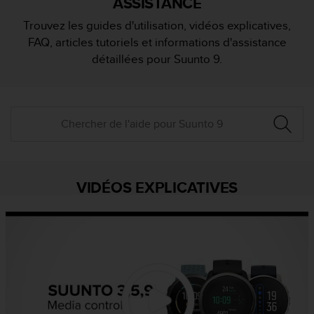
ASSISTANCE
e
s
Trouvez les guides d'utilisation, vidéos explicatives,
i
FAQ, articles tutoriels et informations d'assistance
t
e
détaillées pour Suunto 9.
W
e
b
a
u
n
i
v
e
VIDÉOS EXPLICATIVES
a
u
A
A
d
e
c
o
n