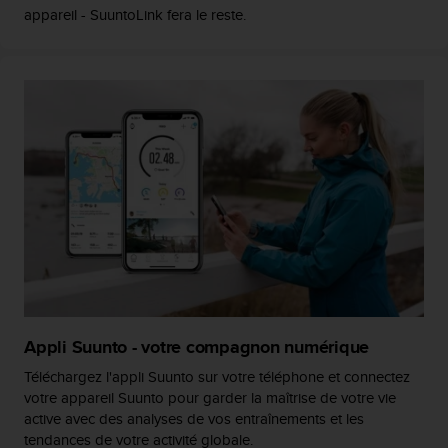
appareil - SuuntoLink fera le reste.
e
b
(
W
e
b
C
o
n
t
e
n
t
A
c
c
e
Appli Suunto - votre compagnon numérique
s
Téléchargez l'appli Suunto sur votre téléphone et connectez
s
i
votre appareil Suunto pour garder la maîtrise de votre vie
b
active avec des analyses de vos entraînements et les
i
tendances de votre activité globale.