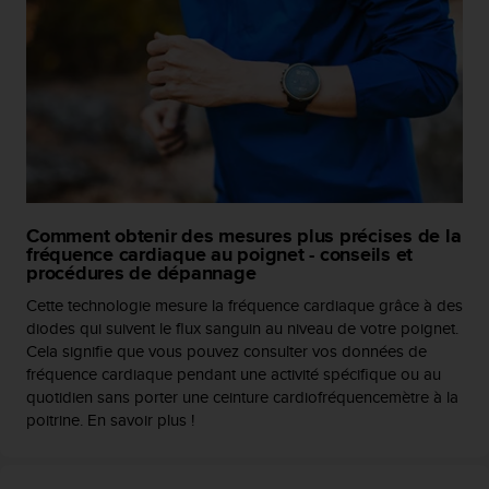
'
a
c
c
e
s
s
i
b
i
l
Comment obtenir des mesures plus précises de la
i
fréquence cardiaque au poignet - conseils et
t
procédures de dépannage
é
Cette technologie mesure la fréquence cardiaque grâce à des
.
diodes qui suivent le flux sanguin au niveau de votre poignet.
A
Cela signifie que vous pouvez consulter vos données de
d
fréquence cardiaque pendant une activité spécifique ou au
r
quotidien sans porter une ceinture cardiofréquencemètre à la
e
poitrine. En savoir plus !
s
s
e
z