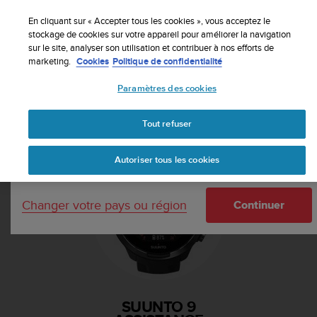
S
Inscrivez-vous à la newsletter et obtenez 5% de
u
En cliquant sur « Accepter tous les cookies », vous acceptez le
remise
| Retours faciles
u
stockage de cookies sur votre appareil pour améliorer la navigation
Votre pays ou région :
sur le site, analyser son utilisation et contribuer à nos efforts de
n
marketing.
Cookies
Politique de confidentialité
t
o
Paramètres des cookies
s
United States
'
Accueil
Assistance
Suunto 9
e
Tout refuser
Currency: $ (USD)
n
g
Shipping only to United States
Autoriser tous les cookies
a
g
e
Changer votre pays ou région
à
Continuer
a
m
e
n
e
r
SUUNTO 9
c