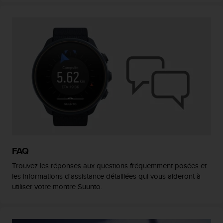
0
a
i
n
s
i
q
u
'
à
a
s
s
u
r
FAQ
e
r
Trouvez les réponses aux questions fréquemment posées et
s
les informations d'assistance détaillées qui vous aideront à
a
utiliser votre montre Suunto.
c
o
n
f