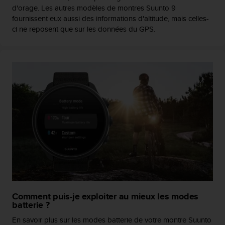
u
d'orage. Les autres modèles de montres Suunto 9
x
fournissent eux aussi des informations d'altitude, mais celles-
É
ci ne reposent que sur les données du GPS.
t
a
t
s
-
U
n
i
s
a
u
+
1
8
5
5
Comment puis-je exploiter au mieux les modes
2
batterie ?
5
8
En savoir plus sur les modes batterie de votre montre Suunto