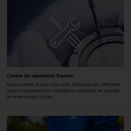
o
r
m
i
t
é
a
u
x
a
u
t
r
Centre de réparation Suunto
e
Nous sommes là pour vous aider. Découvrez les différentes
s
options d'assistance et consultez les conditions de garantie
n
de votre produit Suunto.
o
r
m
e
s
d