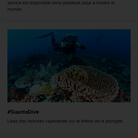
service est disponible dans plusieurs pays à travers le
o
monde.
r
m
i
t
é
a
u
x
a
u
t
r
e
s
n
o
r
#SuuntoDive
m
Lisez des histoires captivantes sur le thème de la plongée.
e
s
d