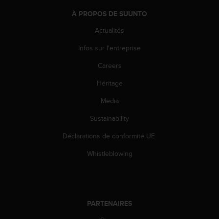
0
9
À PROPOS DE SUUNTO
0
0
Actualités
(
Infos sur l'entreprise
a
p
Careers
p
e
Héritage
l
g
Media
r
a
Sustainability
t
Déclarations de conformité UE
u
i
Whistleblowing
t
)
s
i
v
PARTENAIRES
o
u