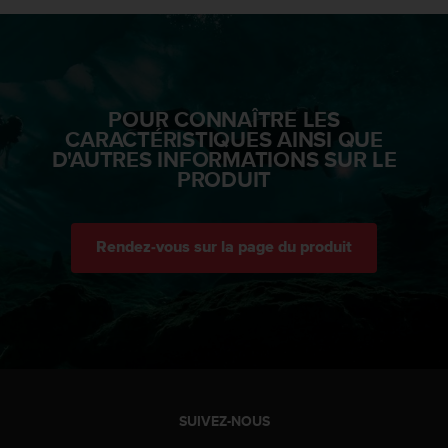
'
a
c
c
e
s
POUR CONNAÎTRE LES
s
CARACTÉRISTIQUES AINSI QUE
i
D'AUTRES INFORMATIONS SUR LE
b
PRODUIT
i
l
i
t
Rendez-vous sur la page du produit
é
.
A
d
r
e
s
s
SUIVEZ-NOUS
e
z