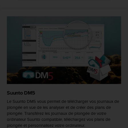
e
b
(
W
e
b
C
o
n
t
e
n
t
A
c
c
Suunto DM5
e
Le Suunto DM5 vous permet de télécharger vos journaux de
s
plongée en vue de les analyser et de créer des plans de
s
plongée. Transférez les journaux de plongée de votre
i
ordinateur Suunto compatible, téléchargez vos plans de
b
i
plongée et personnalisez votre ordinateur.