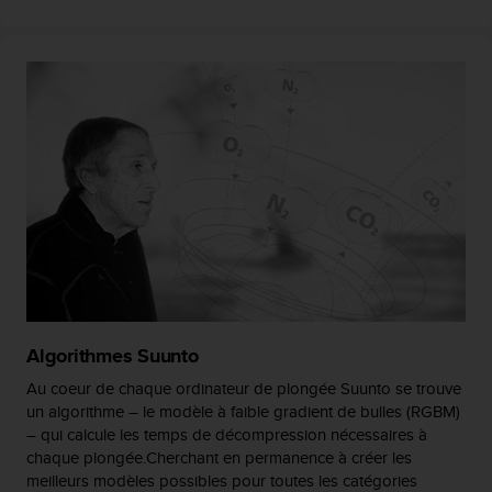
l
i
t
y
G
u
i
d
e
l
i
n
e
s
,
W
Algorithmes Suunto
C
A
Au coeur de chaque ordinateur de plongée Suunto se trouve
G
un algorithme – le modèle à faible gradient de bulles (RGBM)
)
– qui calcule les temps de décompression nécessaires à
2
chaque plongée.Cherchant en permanence à créer les
.
meilleurs modèles possibles pour toutes les catégories