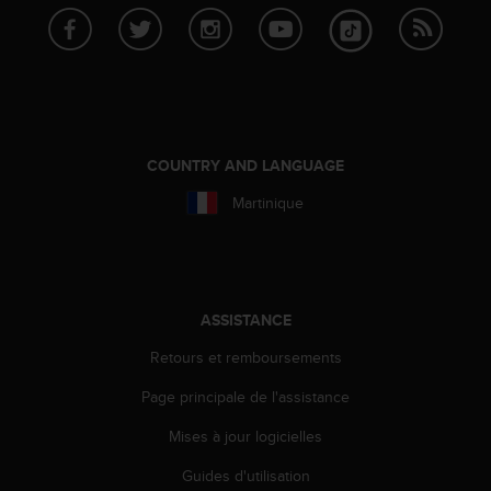
-
v
o
u
s
a
u
COUNTRY AND LANGUAGE
S
e
Martinique
r
v
i
c
e
ASSISTANCE
c
l
Retours et remboursements
i
e
Page principale de l'assistance
n
t
Mises à jour logicielles
s
Guides d'utilisation
a