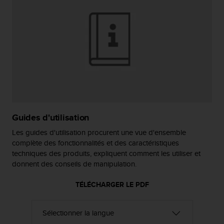
a
c
c
e
s
s
i
b
i
l
i
t
Guides d'utilisation
é
Les guides d'utilisation procurent une vue d'ensemble
d
u
complète des fonctionnalités et des caractéristiques
c
techniques des produits, expliquent comment les utiliser et
o
donnent des conseils de manipulation.
n
t
TÉLÉCHARGER LE PDF
e
n
u
W