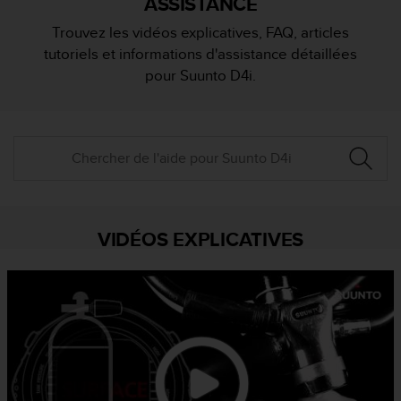
ASSISTANCE
e
s
Trouvez les vidéos explicatives, FAQ, articles
i
tutoriels et informations d'assistance détaillées
t
e
pour Suunto D4i.
W
e
b
a
u
n
i
v
e
VIDÉOS EXPLICATIVES
a
u
A
A
d
e
c
o
n