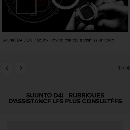
f
o
r
m
i
t
é
Suunto D4i / D6i / D9tx - How to change transmission code
a
u
x
d
1 / 4
i
r
e
c
t
SUUNTO D4I
-
RUBRIQUES
i
D'ASSISTANCE LES PLUS CONSULTÉES
v
e
s
d
'