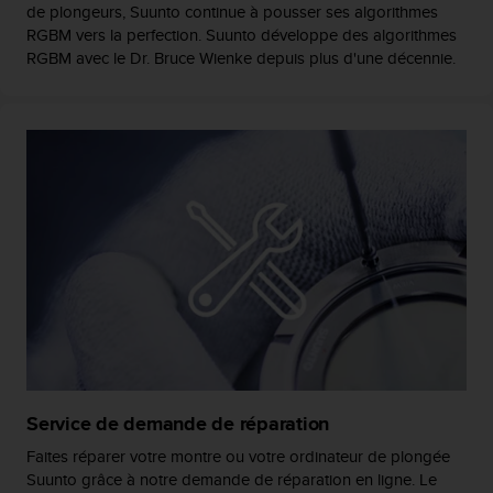
0
de plongeurs, Suunto continue à pousser ses algorithmes
a
RGBM vers la perfection. Suunto développe des algorithmes
i
RGBM avec le Dr. Bruce Wienke depuis plus d'une décennie.
n
s
i
q
u
'
à
a
s
s
u
r
e
r
s
a
c
Service de demande de réparation
o
Faites réparer votre montre ou votre ordinateur de plongée
n
Suunto grâce à notre demande de réparation en ligne. Le
f