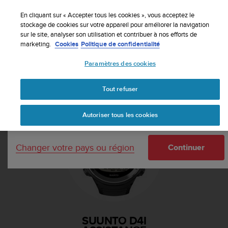
S
Inscrivez-vous à la newsletter et obtenez 5% de
u
En cliquant sur « Accepter tous les cookies », vous acceptez le
remise
| Retours faciles
u
stockage de cookies sur votre appareil pour améliorer la navigation
Votre pays ou région :
sur le site, analyser son utilisation et contribuer à nos efforts de
n
marketing.
Cookies
Politique de confidentialité
t
o
Paramètres des cookies
s
United States
'
Accueil
Assistance
Suunto D4i
e
Tout refuser
Currency: $ (USD)
n
g
Shipping only to United States
Autoriser tous les cookies
a
g
e
Changer votre pays ou région
à
Continuer
a
m
e
n
e
r
SUUNTO D4I
c