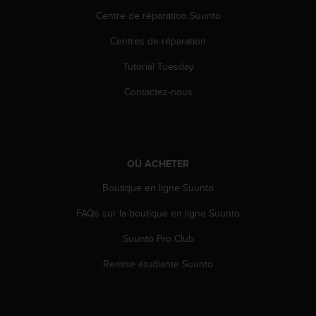
u
Centre de réparation Suunto
x
É
Centres de réparation
t
a
Tutorial Tuesday
t
s
Contactez-nous
-
U
n
i
s
OÙ ACHETER
a
Boutique en ligne Suunto
u
+
FAQs sur la boutique en ligne Suunto
1
8
Suunto Pro Club
5
5
Remise étudiante Suunto
2
5
8