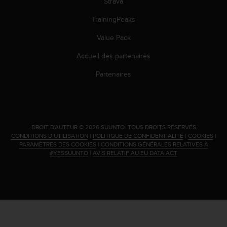
Strava
s
r
TrainingPeaks
e
n
Value Pack
c
Accueil des partenaires
o
n
Partenaires
t
r
e
z
d
.
DROIT D'AUTEUR © 2026 SUUNTO.
TOUS DROITS RÉSERVÉS.
e
CONDITIONS D’UTILISATION
|
POLITIQUE DE CONFIDENTIALITÉ
|
COOKIES
|
s
PARAMÈTRES DES COOKIES
|
CONDITIONS GÉNÉRALES RELATIVES À
p
#YESSUUNTO
|
AVIS RELATIF AU EU DATA ACT
r
o
b
l
è
m
e