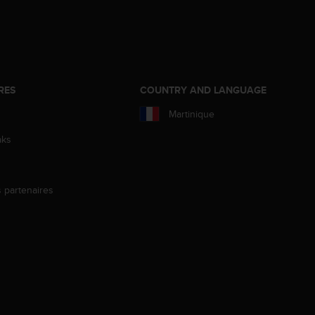
RES
COUNTRY AND LANGUAGE
Martinique
aks
s partenaires
s