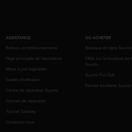
a
c
c
e
s
s
i
ASSISTANCE
OÙ ACHETER
b
Retours et remboursements
Boutique en ligne Suunto
i
l
Page principale de l'assistance
FAQs sur la boutique en l
i
Suunto
t
Mises à jour logicielles
é
Suunto Pro Club
d
Guides d'utilisation
u
Remise étudiante Suunto
c
Centre de réparation Suunto
o
Centres de réparation
n
t
Tutorial Tuesday
e
n
Contactez-nous
u
W