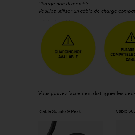
e
Charge non disponible.
s
Veuillez utiliser un câble de charge compa
i
t
e
W
e
b
a
u
n
i
v
e
a
u
Vous pouvez facilement distinguer les deux
A
A
d
Câble Su
Câble Suunto 9 Peak
e
c
o
n