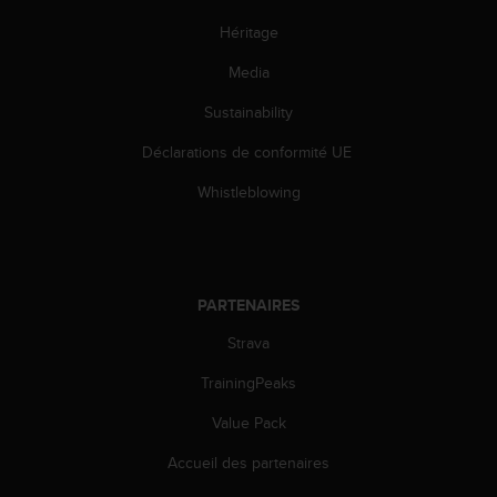
o
Héritage
r
m
Media
i
t
Sustainability
é
a
Déclarations de conformité UE
u
x
Whistleblowing
a
u
t
r
e
PARTENAIRES
s
Strava
n
o
TrainingPeaks
r
m
Value Pack
e
s
Accueil des partenaires
d