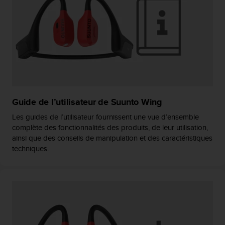
f
o
r
m
i
t
é
a
u
x
Guide de l’utilisateur de Suunto Wing
d
Les guides de l’utilisateur fournissent une vue d’ensemble
i
complète des fonctionnalités des produits, de leur utilisation,
r
e
ainsi que des conseils de manipulation et des caractéristiques
c
techniques.
t
i
v
e
s
d
'