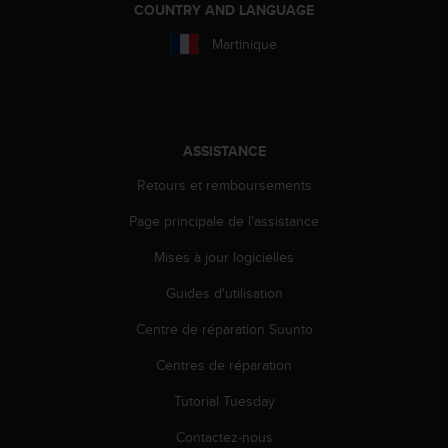
l
COUNTRY AND LANGUAGE
i
Martinique
t
y
G
u
i
d
ASSISTANCE
e
Retours et remboursements
l
i
Page principale de l'assistance
n
e
Mises à jour logicielles
s
,
Guides d'utilisation
W
C
Centre de réparation Suunto
A
Centres de réparation
G
)
Tutorial Tuesday
2
.
Contactez-nous