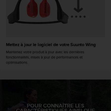
a
c
c
e
s
s
i
b
i
Mettez à jour le logiciel de votre Suunto Wing
l
i
Maintenez votre produit à jour avec les dernières
t
fonctionnalités, mises à jour de performances et
é
optimisations.
d
u
c
o
n
t
e
n
POUR CONNAÎTRE LES
u
CARACTÉRISTIQUES AINSI QUE
W