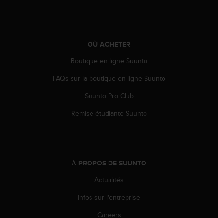
0
a
i
n
s
OÙ ACHETER
i
q
Boutique en ligne Suunto
u
'
FAQs sur la boutique en ligne Suunto
à
Suunto Pro Club
a
s
Remise étudiante Suunto
s
u
r
e
r
À PROPOS DE SUUNTO
s
a
Actualités
c
o
Infos sur l'entreprise
n
f
Careers