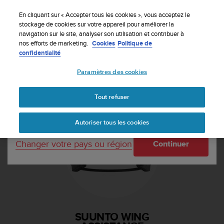
S
Inscrivez-vous à la newsletter et obtenez 5% de
u
En cliquant sur « Accepter tous les cookies », vous acceptez le
remise
| Retours faciles
u
stockage de cookies sur votre appareil pour améliorer la
Votre pays ou région :
navigation sur le site, analyser son utilisation et contribuer à
n
nos efforts de marketing.
Cookies
Politique de
t
confidentialité
o
United States
s
Paramètres des cookies
'
Accueil
Assistance
Suunto Wing
e
Currency: $ (USD)
n
Tout refuser
g
Shipping only to United States
a
Autoriser tous les cookies
g
e
Changer votre pays ou région
Continuer
à
a
m
e
n
e
r
SUUNTO WING
c