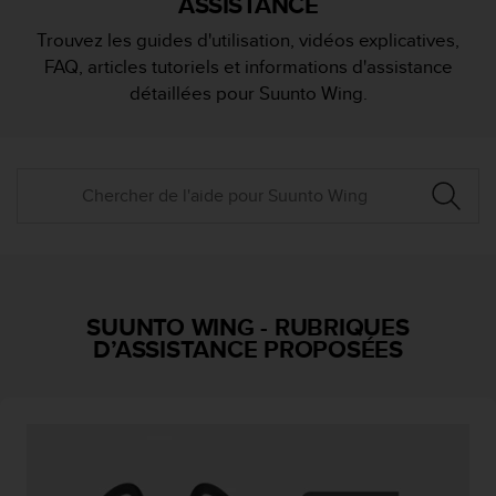
ASSISTANCE
e
s
Trouvez les guides d'utilisation, vidéos explicatives,
i
FAQ, articles tutoriels et informations d'assistance
t
e
détaillées pour Suunto Wing.
W
e
b
a
u
n
i
v
e
a
SUUNTO WING
-
RUBRIQUES
u
D’ASSISTANCE PROPOSÉES
A
A
d
e
c
o
n