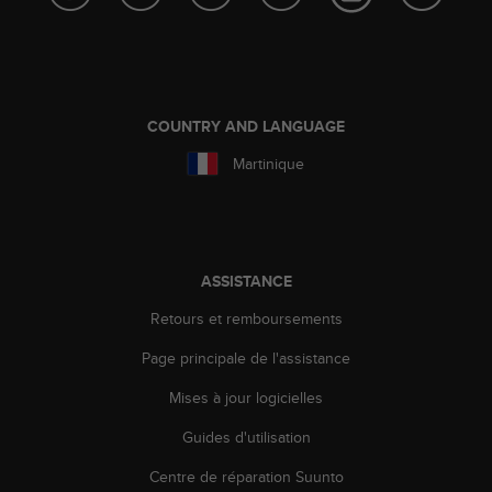
o
r
m
i
t
é
COUNTRY AND LANGUAGE
a
Martinique
u
x
a
u
t
r
ASSISTANCE
e
Retours et remboursements
s
n
Page principale de l'assistance
o
r
Mises à jour logicielles
m
e
Guides d'utilisation
s
d
Centre de réparation Suunto