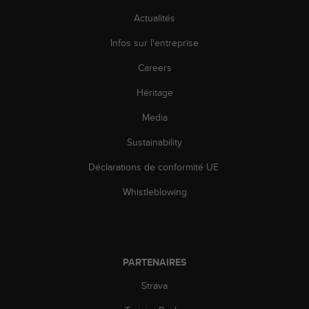
-
Actualités
v
o
Infos sur l'entreprise
u
s
Careers
a
Héritage
u
S
Media
e
r
Sustainability
v
i
Déclarations de conformité UE
c
e
Whistleblowing
c
l
i
e
n
PARTENAIRES
t
Strava
s
a