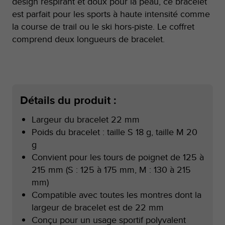
design respirant et doux pour la peau, ce bracelet
a
c
est parfait pour les sports à haute intensité comme
c
la course de trail ou le ski hors-piste. Le coffret
e
comprend deux longueurs de bracelet.
s
s
i
b
i
l
Détails du produit :
i
t
Largeur du bracelet 22 mm
é
Poids du bracelet : taille S 18 g, taille M 20
d
u
g
c
Convient pour les tours de poignet de 125 à
o
215 mm (S : 125 à 175 mm, M : 130 à 215
n
mm)
t
e
Compatible avec toutes les montres dont la
n
largeur de bracelet est de 22 mm
u
Conçu pour un usage sportif polyvalent
W