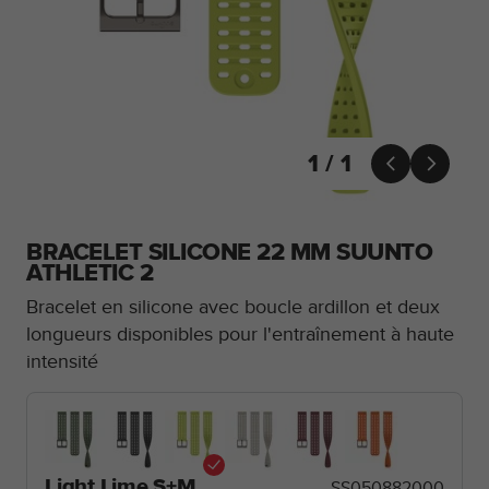
e
s
i
t
e
W
e
b
1 / 1


a
u
n
i
BRACELET SILICONE 22 MM SUUNTO
v
ATHLETIC 2
e
Bracelet en silicone avec boucle ardillon et deux
a
u
longueurs disponibles pour l'entraînement à haute
A
intensité
A
d
e
c
o
n
Light Lime S+M
SS050882000