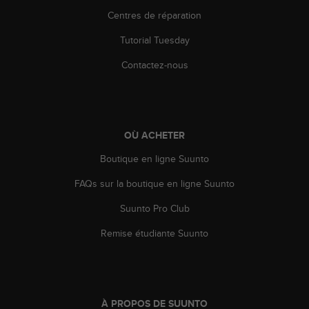
'
Centres de réparation
a
c
Tutorial Tuesday
c
e
Contactez-nous
s
s
i
b
i
OÙ ACHETER
l
i
Boutique en ligne Suunto
t
é
FAQs sur la boutique en ligne Suunto
.
Suunto Pro Club
A
d
Remise étudiante Suunto
r
e
s
s
e
À PROPOS DE SUUNTO
z