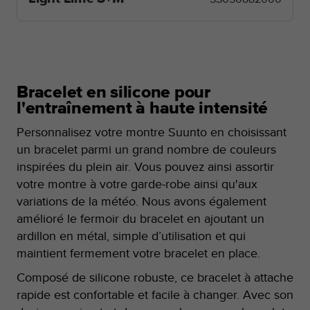
f
o
r
m
i
t
Bracelet en silicone pour
é
l'entraînement à haute intensité
a
u
Personnalisez votre montre Suunto en choisissant
x
d
un bracelet parmi un grand nombre de couleurs
i
inspirées du plein air. Vous pouvez ainsi assortir
r
votre montre à votre garde-robe ainsi qu'aux
e
variations de la météo. Nous avons également
c
t
amélioré le fermoir du bracelet en ajoutant un
i
ardillon en métal, simple d’utilisation et qui
v
maintient fermement votre bracelet en place.
e
s
Composé de silicone robuste, ce bracelet à attache
d
rapide est confortable et facile à changer. Avec son
'