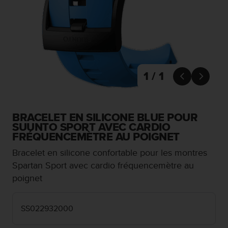
e
s
i
t
e
W
e
b
1 / 1


a
u
n
i
BRACELET EN SILICONE BLUE POUR
v
SUUNTO SPORT AVEC CARDIO
e
FRÉQUENCEMÈTRE AU POIGNET
a
Bracelet en silicone confortable pour les montres
u
A
Spartan Sport avec cardio fréquencemètre au
A
poignet
d
e
c
SS022932000
o
n