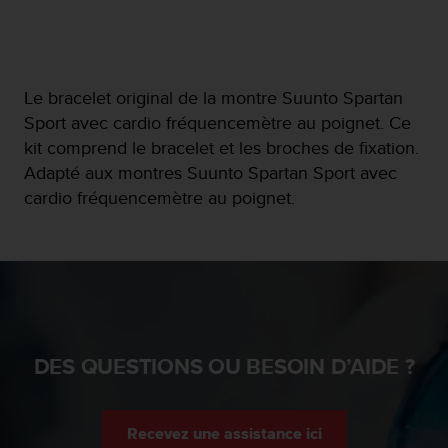
f
o
r
m
i
Le bracelet original de la montre Suunto Spartan
t
Sport avec cardio fréquencemètre au poignet. Ce
é
kit comprend le bracelet et les broches de fixation.
a
Adapté aux montres Suunto Spartan Sport avec
u
x
cardio fréquencemètre au poignet.
d
i
r
e
c
t
i
v
DES QUESTIONS OU BESOIN D’AIDE ?
e
s
d
'
Recevez une assistance ici