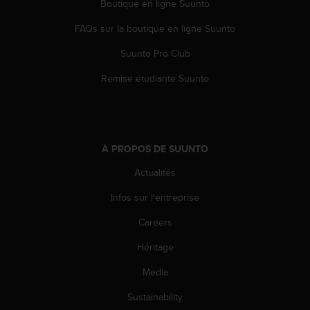
Boutique en ligne Suunto
l
i
FAQs sur la boutique en ligne Suunto
t
y
Suunto Pro Club
G
u
Remise étudiante Suunto
i
d
e
l
i
À PROPOS DE SUUNTO
n
Actualités
e
s
Infos sur l'entreprise
,
W
Careers
C
A
Héritage
G
)
Media
2
Sustainability
.