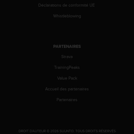
0
Déclarations de conformité UE
a
i
Whistleblowing
n
s
i
q
u
PARTENAIRES
'
à
Strava
a
s
TrainingPeaks
s
Value Pack
u
r
Accueil des partenaires
e
r
Partenaires
s
a
c
o
n
.
DROIT D'AUTEUR © 2026 SUUNTO.
TOUS DROITS RÉSERVÉS.
f