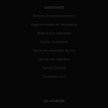
e
ASSISTANCE
b
(
Retours et remboursements
W
e
Page principale de l'assistance
b
Mises à jour logicielles
C
o
Guides d'utilisation
n
t
Centre de réparation Suunto
e
n
Centres de réparation
t
A
Tutorial Tuesday
c
Contactez-nous
c
e
s
s
i
b
OÙ ACHETER
i