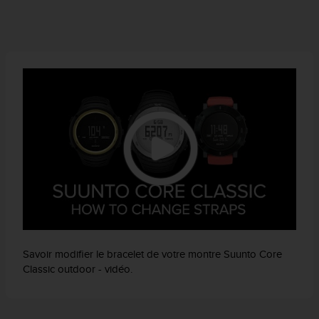
'
a
c
c
e
s
s
i
b
i
l
i
t
é
.
A
d
r
Savoir modifier le bracelet de votre montre Suunto Core
e
Classic outdoor - vidéo.
s
s
e
z