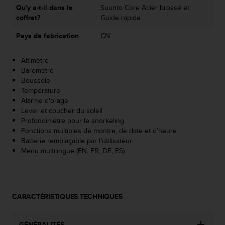
Qu'y a-t-il dans le
Suunto Core Acier brossé et
e
coffret?
Guide rapide
b
(
Pays de fabrication
CN
W
e
b
Altimètre
C
Baromètre
o
Boussole
n
Température
t
Alarme d'orage
e
Lever et coucher du soleil
n
Profondimètre pour le snorkeling
t
Fonctions multiples de montre, de date et d’heure
A
Batterie remplaçable par l’utilisateur
c
Menu multilingue (EN, FR, DE, ES)
c
e
s
s
CARACTÉRISTIQUES TECHNIQUES
i
b
i
GÉNÉRALITÉS