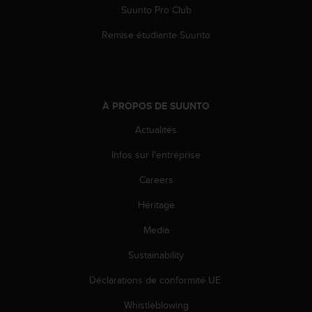
s
Suunto Pro Club
r
Remise étudiante Suunto
e
n
c
o
n
À PROPOS DE SUUNTO
t
r
Actualités
e
z
Infos sur l'entreprise
d
e
Careers
s
p
Héritage
r
Media
o
b
Sustainability
l
è
Déclarations de conformité UE
m
e
Whistleblowing