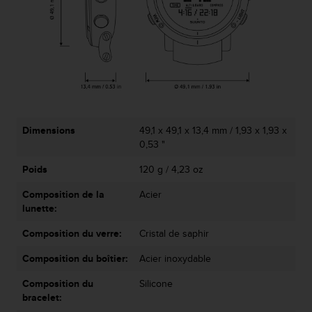
a
c
c
e
s
s
i
b
i
l
Dimensions
49,1 x 49,1 x 13,4 mm / 1,93 x 1,93 x
i
0,53 "
t
Poids
120 g / 4,23 oz
é
d
Composition de la
Acier
u
lunette:
c
o
Composition du verre:
Cristal de saphir
n
t
Composition du boîtier:
Acier inoxydable
e
n
Composition du
Silicone
u
bracelet:
W