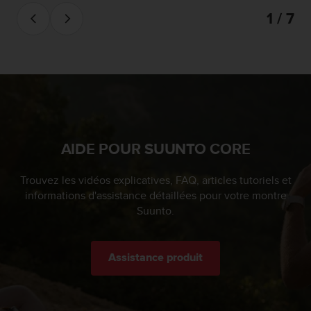
-
1 / 7
v
o
u
s
a
u
S
e
r
AIDE POUR SUUNTO CORE
v
i
c
Trouvez les vidéos explicatives, FAQ, articles tutoriels et
e
informations d'assistance détaillées pour votre montre
c
Suunto.
l
i
e
Assistance produit
n
t
s
a