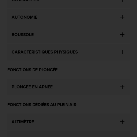
l
i
t
AUTONOMIE
y
G
u
BOUSSOLE
i
d
e
CARACTÉRISTIQUES PHYSIQUES
l
i
FONCTIONS DE PLONGÉE
n
e
s
PLONGÉE EN APNÉE
,
W
C
FONCTIONS DÉDIÉES AU PLEIN AIR
A
G
)
ALTIMÈTRE
2
.