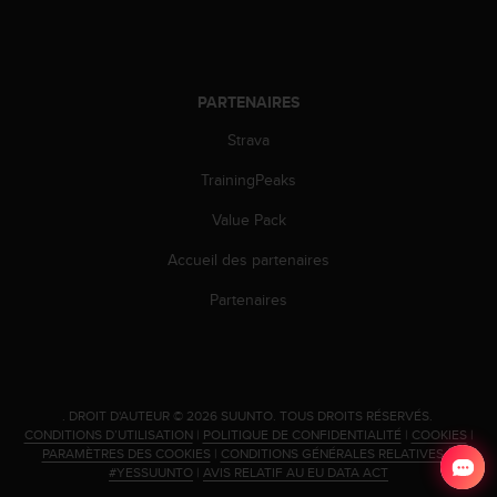
s
p
o
u
r
PARTENAIRES
a
c
Strava
c
TrainingPeaks
é
d
Value Pack
e
r
Accueil des partenaires
a
u
Partenaires
x
i
n
f
o
.
DROIT D'AUTEUR © 2026 SUUNTO.
TOUS DROITS RÉSERVÉS.
r
CONDITIONS D’UTILISATION
|
POLITIQUE DE CONFIDENTIALITÉ
|
COOKIES
|
m
PARAMÈTRES DES COOKIES
|
CONDITIONS GÉNÉRALES RELATIVES À
a
#YESSUUNTO
|
AVIS RELATIF AU EU DATA ACT
t