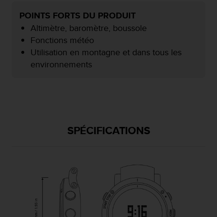
f
POINTS FORTS DU PRODUIT
o
r
Altimètre, baromètre, boussole
m
Fonctions météo
i
Utilisation en montagne et dans tous les
t
environnements
é
a
u
x
d
i
r
SPÉCIFICATIONS
e
c
t
i
v
e
s
d
'