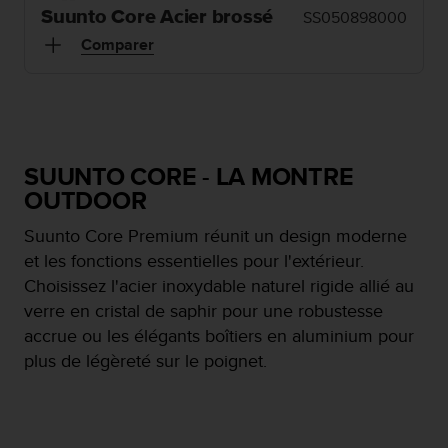
e
Suunto Core Acier brossé
SS050898000
s
i
Comparer
t
e
W
e
b
a
SUUNTO CORE - LA MONTRE
u
OUTDOOR
n
i
Suunto Core Premium réunit un design moderne
v
et les fonctions essentielles pour l'extérieur.
e
a
Choisissez l'acier inoxydable naturel rigide allié au
u
verre en cristal de saphir pour une robustesse
A
accrue ou les élégants boîtiers en aluminium pour
A
plus de légèreté sur le poignet.
d
e
c
o
n