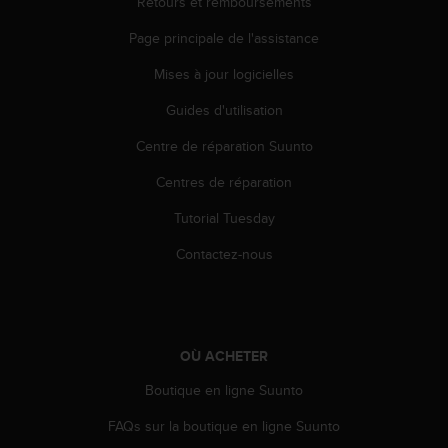
0
Retours et remboursements
9
Page principale de l'assistance
0
0
Mises à jour logicielles
(
a
Guides d'utilisation
p
p
Centre de réparation Suunto
e
l
Centres de réparation
g
Tutorial Tuesday
r
a
Contactez-nous
t
u
i
t
)
OÙ ACHETER
s
i
Boutique en ligne Suunto
v
o
FAQs sur la boutique en ligne Suunto
u