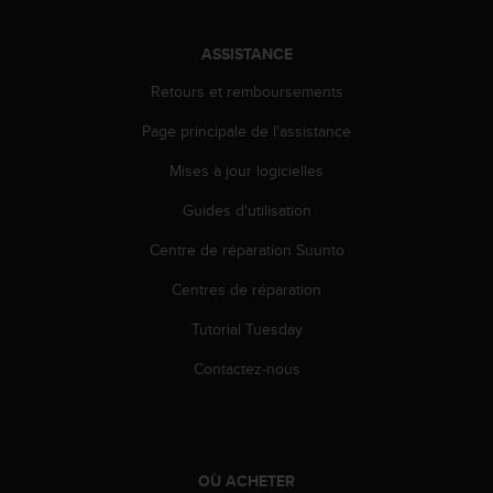
l
i
ASSISTANCE
t
y
Retours et remboursements
G
u
Page principale de l'assistance
i
d
Mises à jour logicielles
e
l
Guides d'utilisation
i
Centre de réparation Suunto
n
e
Centres de réparation
s
,
Tutorial Tuesday
W
C
Contactez-nous
A
G
)
2
.
OÙ ACHETER