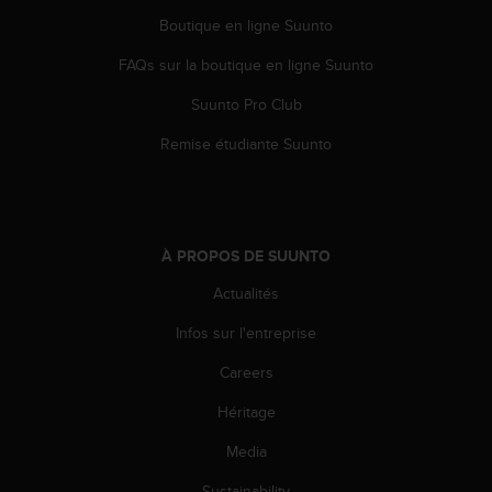
0
a
Boutique en ligne Suunto
i
FAQs sur la boutique en ligne Suunto
n
s
Suunto Pro Club
i
q
Remise étudiante Suunto
u
'
à
a
s
À PROPOS DE SUUNTO
s
u
Actualités
r
e
Infos sur l'entreprise
r
Careers
s
a
Héritage
c
o
Media
n
f
Sustainability