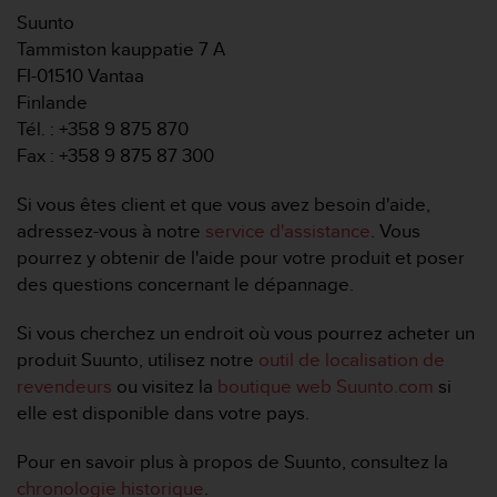
a
Suunto
c
Tammiston kauppatie 7 A
c
e
FI-01510 Vantaa
s
Finlande
s
Tél. : +358 9 875 870
i
Fax : +358 9 875 87 300
b
i
Si vous êtes client et que vous avez besoin d'aide,
l
i
adressez-vous à notre
service d'assistance
. Vous
t
pourrez y obtenir de l'aide pour votre produit et poser
é
des questions concernant le dépannage.
d
u
Si vous cherchez un endroit où vous pourrez acheter un
c
produit Suunto, utilisez notre
outil de localisation de
o
n
revendeurs
ou visitez la
boutique web Suunto.com
si
t
elle est disponible dans votre pays.
e
n
Pour en savoir plus à propos de Suunto, consultez la
u
chronologie historique
.
W