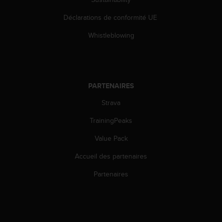
o
r
Déclarations de conformité UE
m
Whistleblowing
i
t
é
a
u
PARTENAIRES
x
a
Strava
u
t
TrainingPeaks
r
e
Value Pack
s
n
Accueil des partenaires
o
Partenaires
r
m
e
s
d