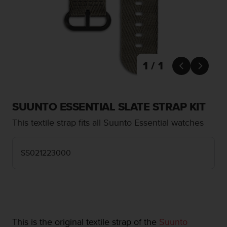
c
u
r
a
r
e
c
1 / 1


h
e
q
u
SUUNTO ESSENTIAL SLATE STRAP KIT
e
This textile strap fits all Suunto Essential watches
s
t
o
SS021223000
s
i
t
o
w
e
b
This is the original textile strap of the
Suunto
r