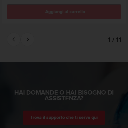
A
c
Aggiungi al carrello
c
e
s
s
1 / 11
i
b
i
l
i
t
y
G
u
i
HAI DOMANDE O HAI BISOGNO DI
d
ASSISTENZA?
e
l
i
Trova il supporto che ti serve qui
n
e