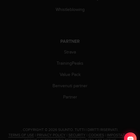
b
l
Whistleblowing
e
m
i
c
o
PARTNER
n
l
Strava
'
TrainingPeaks
a
c
Value Pack
c
e
Benvenuti partner
s
s
Partner
o
a
l
l
e
.
COPYRIGHT © 2026 SUUNTO.
TUTTI I DIRITTI RISERVATI.
i
TERMS OF USE
|
PRIVACY POLICY
|
SECURITY
|
COOKIES
|
IMPOSTAZIONI
n