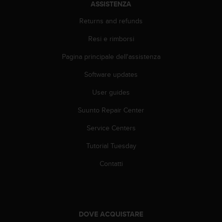
a
ASSISTENZA
d
a
Returns and refunds
l
Resi e rimborsi
t
r
Pagina principale dell'assistenza
i
s
Software updates
t
a
User guides
n
d
Suunto Repair Center
a
Service Centers
r
d
Tutorial Tuesday
d
i
Contatti
a
c
c
e
s
DOVE ACQUISTARE
s