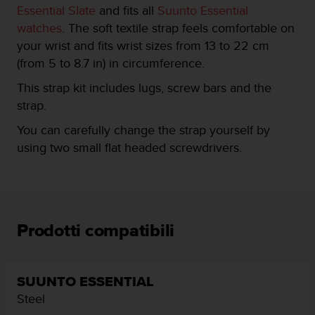
Essential Slate
and fits all
Suunto Essential
a
g
watches
. The soft textile strap feels comfortable on
g
your wrist and fits wrist sizes from 13 to 22 cm
i
(from 5 to 8.7 in) in circumference.
u
n
This strap kit includes lugs, screw bars and the
g
strap.
a
i
You can carefully change the strap yourself by
l
using two small flat headed screwdrivers.
l
i
v
e
l
l
Prodotti compatibili
o
A
A
d
SUUNTO ESSENTIAL
i
Steel
c