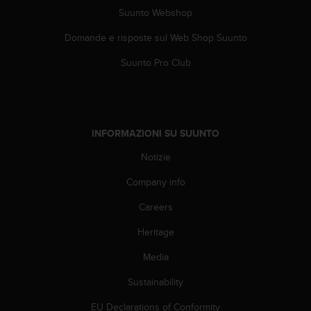
i
Suunto Webshop
b
i
Domande e risposte sul Web Shop Suunto
l
Suunto Pro Club
i
t
à
.
S
INFORMAZIONI SU SUUNTO
e
r
Notizie
i
s
Company info
c
o
Careers
n
t
Heritage
r
Media
i
p
Sustainability
r
o
EU Declarations of Conformity