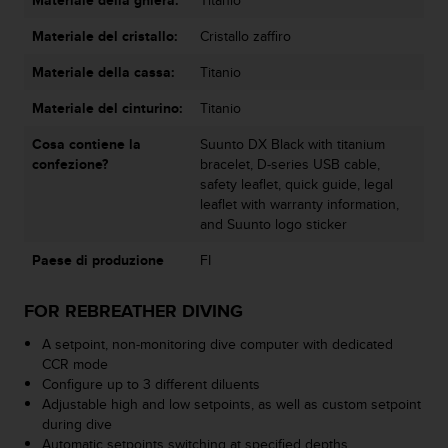
i
b
Materiale del cristallo:
Cristallo zaffiro
i
Materiale della cassa:
Titanio
l
i
Materiale del cinturino:
Titanio
t
à
Cosa contiene la
Suunto DX Black with titanium
.
confezione?
bracelet, D-series USB cable,
S
safety leaflet, quick guide, legal
e
leaflet with warranty information,
r
and Suunto logo sticker
i
s
Paese di produzione
FI
c
o
FOR REBREATHER DIVING
n
t
A setpoint, non-monitoring dive computer with dedicated
r
CCR mode
i
Configure up to 3 different diluents
p
Adjustable high and low setpoints, as well as custom setpoint
r
during dive
o
Automatic setpoints switching at specified depths