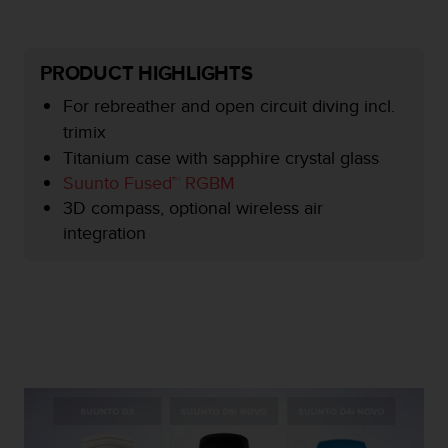
a
g
g
PRODUCT HIGHLIGHTS
i
u
For rebreather and open circuit diving incl.
n
trimix
g
a
Titanium case with sapphire crystal glass
i
Suunto Fused™ RGBM
l
3D compass, optional wireless air
l
integration
i
v
e
l
l
o
A
A
d
i
c