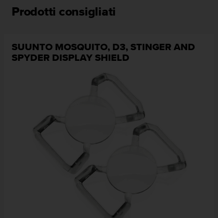
t
Prodotti consigliati
t
a
r
e
SUUNTO MOSQUITO, D3, STINGER AND
i
SPYDER DISPLAY SHIELD
l
S
e
r
v
i
z
i
o
C
l
i
e
n
t
i
a