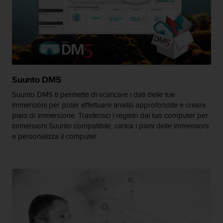
A
c
c
e
s
s
i
b
Suunto DM5
i
Suunto DM5 ti permette di scaricare i dati delle tue
l
immersioni per poter effettuare analisi approfondite e creare
i
piani di immersione. Trasferisci i registri dal tuo computer per
t
immersioni Suunto compatibile, carica i piani delle immersioni
y
e personalizza il computer.
G
u
i
d
e
l
i
n
e