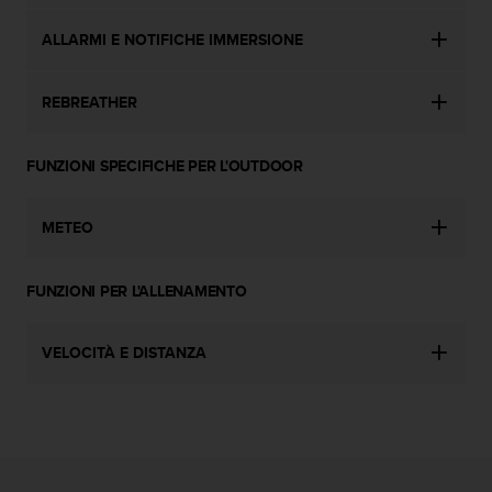
w
e
ALLARMI E NOTIFICHE IMMERSIONE
b
,
t
REBREATHER
i
p
r
FUNZIONI SPECIFICHE PER L'OUTDOOR
e
g
METEO
h
i
a
FUNZIONI PER L'ALLENAMENTO
m
o
d
VELOCITÀ E DISTANZA
i
c
o
n
t
a