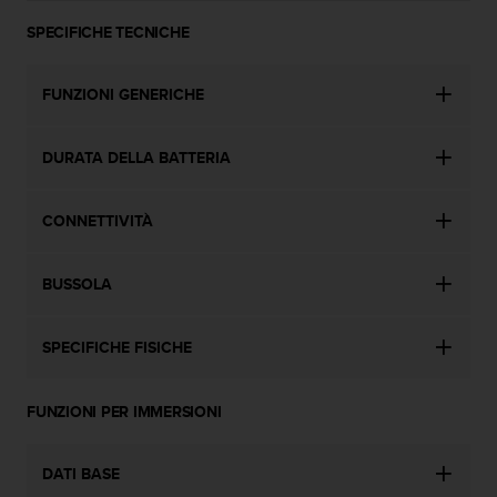
f
SPECIFICHE TECNICHE
o
r
m
FUNZIONI GENERICHE
a
z
i
DURATA DELLA BATTERIA
o
n
i
CONNETTIVITÀ
d
i
BUSSOLA
q
u
e
SPECIFICHE FISICHE
s
t
o
FUNZIONI PER IMMERSIONI
s
i
t
DATI BASE
o