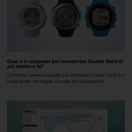
o
n
f
o
r
m
i
t
à
a
Qual è il computer per immersioni Suunto Serie D
l
più adatto a te?
l
e
Confronta i diversi computer per immersioni Suunto Serie D e
W
scegli quello che meglio si adatta alle tue esigenze.
e
b
C
o
n
t
e
n
t