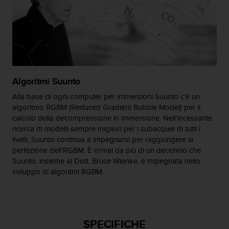
(
W
C
A
G
)
2
.
Algoritmi Suunto
0
Alla base di ogni computer per immersioni Suunto c'è un
e
l
algoritmo RGBM (Reduced Gradient Bubble Model) per il
a
calcolo della decompressione in immersione. Nell'incessante
c
ricerca di modelli sempre migliori per i subacquei di tutti i
o
livelli, Suunto continua a impegnarsi per raggiungere la
n
perfezione dell'RGBM. È ormai da più di un decennio che
f
Suunto, insieme al Dott. Bruce Wienke, è impegnata nello
o
sviluppo di algoritmi RGBM.
r
m
i
t
à
SPECIFICHE