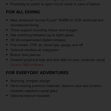
b
Possibility to switch to open circuit mode in case of bailout
l
FOR ALL DIVING
e
m
New, advanced Suunto Fused™ RGBM for CCR, technical and
i
recreational diving
c
Trimix support including helium and oxygen
o
Gas switching between up to eight gases
n
3D tilt-compensated digital compass
l
Five modes: CCR, air, mixed gas, gauge, and off
'
Optional wireless air integration
a
Built-in dive planner
c
Detailed graphical logs and dive data on your computer using
c
Suunto DM5 software
e
s
FOR EVERYDAY ADVENTURES
s
o
Stunning, compact design
a
Hard-wearing premium materials: titanium case and scratch-
l
resistant sapphire crystal glass
l
Optional titanium bracelet
e
i
n