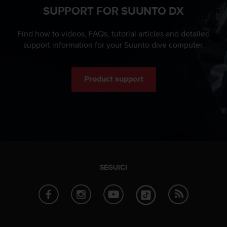
0
SUPPORT FOR SUUNTO DX
0
(
Find how to videos, FAQs, tutorial articles and detailed
S
t
support information for your Suunto dive computer.
a
t
i
Product support
U
n
i
t
i
)
.
SEGUICI