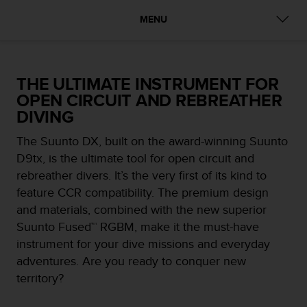
c
u
MENU
r
a
r
e
THE ULTIMATE INSTRUMENT FOR
c
OPEN CIRCUIT AND REBREATHER
h
e
DIVING
q
u
The Suunto DX, built on the award-winning Suunto
e
D9tx, is the ultimate tool for open circuit and
s
rebreather divers. It’s the very first of its kind to
t
feature CCR compatibility. The premium design
o
s
and materials, combined with the new superior
i
Suunto Fused™ RGBM, make it the must-have
t
instrument for your dive missions and everyday
o
adventures. Are you ready to conquer new
w
e
territory?
b
r