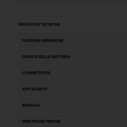
a
d
a
l
t
SPECIFICHE TECNICHE
r
i
s
FUNZIONI GENERICHE
t
a
DURATA DELLA BATTERIA
n
d
a
CONNETTIVITÀ
r
d
d
APP SUUNTO
i
a
c
BUSSOLA
c
e
s
SPECIFICHE FISICHE
s