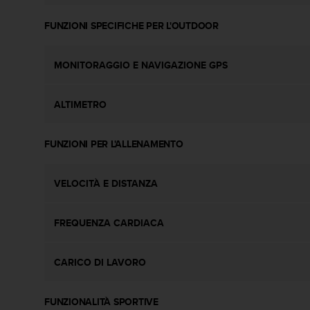
i
b
FUNZIONI SPECIFICHE PER L'OUTDOOR
i
l
i
MONITORAGGIO E NAVIGAZIONE GPS
t
à
ALTIMETRO
.
S
e
FUNZIONI PER L'ALLENAMENTO
r
i
s
VELOCITÀ E DISTANZA
c
o
n
FREQUENZA CARDIACA
t
r
i
CARICO DI LAVORO
p
r
o
FUNZIONALITÀ SPORTIVE