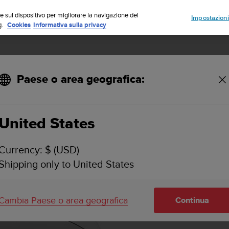
Iscriviti alla newsletter e ottieni uno sconto del 5%
| Resi gratuiti
e sul dispositivo per migliorare la navigazione del
Impostazioni
g.
Cookies
Informativa sulla privacy
Paese o area geografica:
United States
Currency: $ (USD)
Shipping only to United States
Cambia Paese o area geografica
Continua