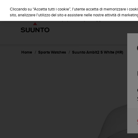
S
u
Cliccando su “Accetta tutti i cookie”, l'utente accetta di memorizzare i cooki
u
sito, analizzare l'utilizzo del sito e assistere nelle nostre attività di marketin
n
t
o
s
i
i
Home
Sports Watches
Suunto Ambit2 S White (HR)
m
p
e
g
n
a
p
e
r
a
s
s
i