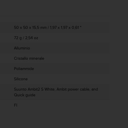
50 x 50 x 15,5 mm / 1,97 x 1,97 x 0,61 "
72 g / 2,54 oz
Alluminio
Cristallo minerale
Poliammide
Silicone
Suunto Ambit2 S White, Ambit power cable, and
Quick guide
FI