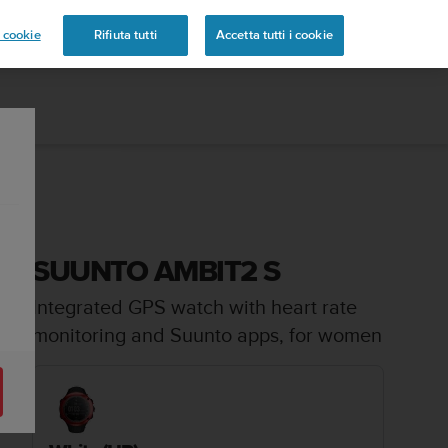
 cookie
Rifiuta tutti
Accetta tutti i cookie
SUUNTO AMBIT2 S
Integrated GPS watch with heart rate
monitoring and Suunto apps, for women