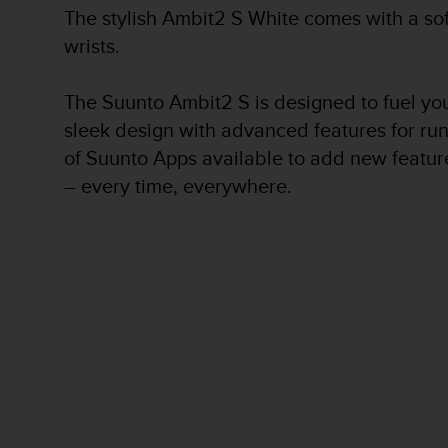
o
The stylish Ambit2 S White comes with a sof
n
wrists.
f
o
r
The Suunto Ambit2 S is designed to fuel your
m
i
sleek design with advanced features for r
t
of Suunto Apps available to add new feature
à
– every time, everywhere.
a
l
l
e
W
e
b
C
o
n
t
e
n
t