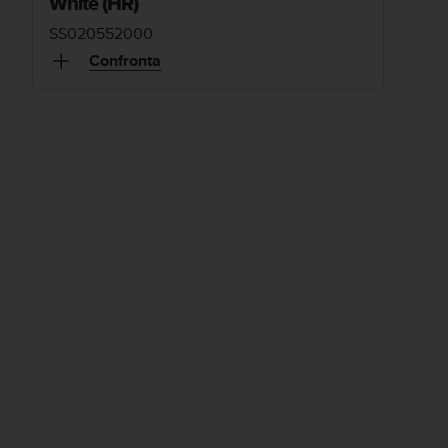
White (HR)
SS020552000
Confronta