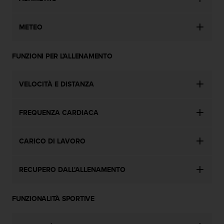
i
b
i
METEO
l
i
FUNZIONI PER L'ALLENAMENTO
t
à
.
VELOCITÀ E DISTANZA
S
e
r
FREQUENZA CARDIACA
i
s
c
CARICO DI LAVORO
o
n
t
RECUPERO DALL'ALLENAMENTO
r
i
p
FUNZIONALITÀ SPORTIVE
r
o