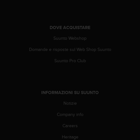
0
0
(
S
t
DOVE ACQUISTARE
a
Suunto Webshop
t
i
Domande e risposte sul Web Shop Suunto
U
n
Suunto Pro Club
i
t
i
)
.
INFORMAZIONI SU SUUNTO
Notizie
Company info
Careers
Heritage