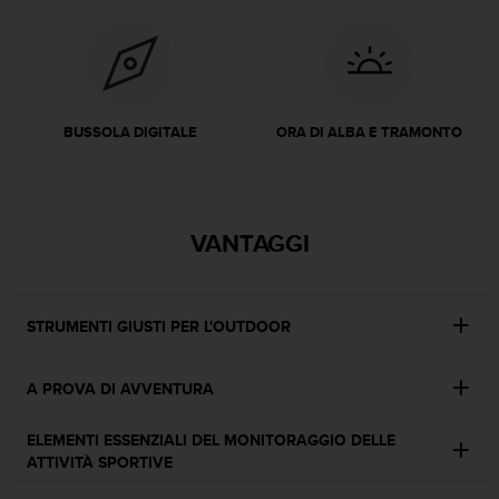
o
n
f
o
r
m
BUSSOLA DIGITALE
ORA DI ALBA E TRAMONTO
i
t
à
a
l
VANTAGGI
l
e
W
e
STRUMENTI GIUSTI PER L'OUTDOOR
b
C
o
A PROVA DI AVVENTURA
n
t
ELEMENTI ESSENZIALI DEL MONITORAGGIO DELLE
e
ATTIVITÀ SPORTIVE
n
t