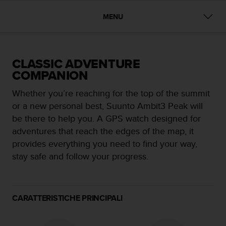
c
u
MENU
r
a
r
e
c
CLASSIC ADVENTURE
h
COMPANION
e
q
Whether you’re reaching for the top of the summit
u
or a new personal best, Suunto Ambit3 Peak will
e
be there to help you. A GPS watch designed for
s
adventures that reach the edges of the map, it
t
o
provides everything you need to find your way,
s
stay safe and follow your progress.
i
t
o
w
CARATTERISTICHE PRINCIPALI
e
b
r