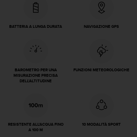
a
g
g
i
BATTERIA A LUNGA DURATA
NAVIGAZIONE GPS
u
n
g
a
i
l
l
BAROMETRO PER UNA
FUNZIONI METEOROLOGICHE
i
MISURAZIONE PRECISA
v
DELL'ALTITUDINE
e
l
l
o
A
A
d
RESISTENTE ALL'ACQUA FINO
10 MODALITÀ SPORT
i
A 100 M
c