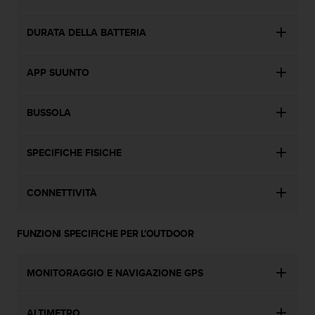
a
d
a
DURATA DELLA BATTERIA
l
t
r
APP SUUNTO
i
s
BUSSOLA
t
a
n
SPECIFICHE FISICHE
d
a
r
CONNETTIVITÀ
d
d
i
FUNZIONI SPECIFICHE PER L'OUTDOOR
a
c
c
MONITORAGGIO E NAVIGAZIONE GPS
e
s
s
ALTIMETRO