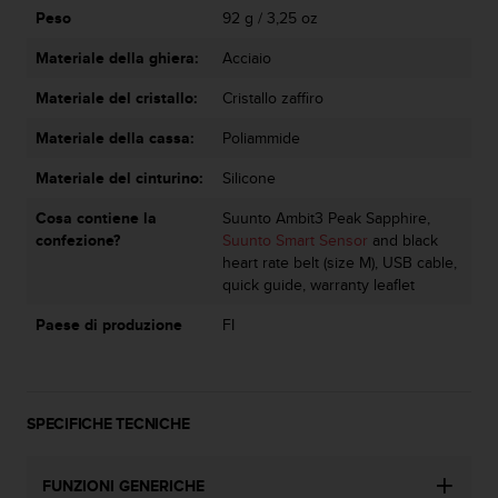
(
Peso
92 g / 3,25 oz
W
C
Materiale della ghiera:
Acciaio
A
Materiale del cristallo:
Cristallo zaffiro
G
)
Materiale della cassa:
Poliammide
2
.
Materiale del cinturino:
Silicone
0
e
Cosa contiene la
Suunto Ambit3 Peak Sapphire,
l
confezione?
Suunto Smart Sensor
and black
a
heart rate belt (size M), USB cable,
c
quick guide, warranty leaflet
o
n
Paese di produzione
FI
f
o
r
m
SPECIFICHE TECNICHE
i
t
à
FUNZIONI GENERICHE