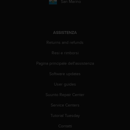
San Marino
l
n
u
m
e
ASSISTENZA
r
o
Returns and refunds
v
e
Resi e rimborsi
r
d
Pagina principale dell'assistenza
e
+
Software updates
1
User guides
8
5
Suunto Repair Center
5
2
Service Centers
5
8
Tutorial Tuesday
0
9
Contatti