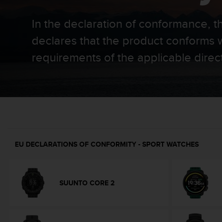
i
e
In the declaration of conformance, 
v
i
declares that the product conforms w
n
g
requirements of the applicable direc
L
e
v
e
l
A
A
c
o
EU DECLARATIONS OF CONFORMITY - SPORT WATCHES
n
f
o
r
SUUNTO CORE 2
m
a
n
c