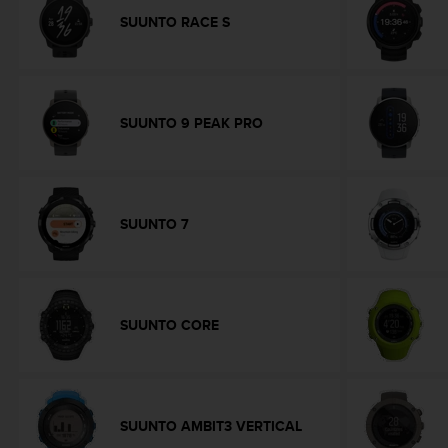
e
SUUNTO RACE S
f
o
r
t
h
SUUNTO 9 PEAK PRO
i
s
w
e
b
SUUNTO 7
s
i
t
e
i
SUUNTO CORE
n
c
o
n
f
SUUNTO AMBIT3 VERTICAL
o