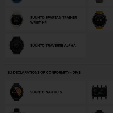
r
m
a
n
SUUNTO SPARTAN TRAINER
c
WRIST HR
e
w
i
t
SUUNTO TRAVERSE ALPHA
h
t
h
e
W
e
EU DECLARATIONS OF CONFORMITY - DIVE
b
C
o
n
SUUNTO NAUTIC S
t
e
n
t