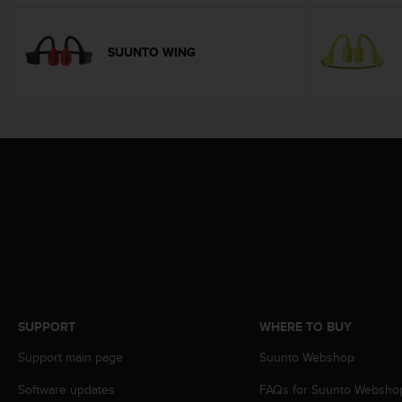
s
(
W
SUUNTO WING
C
A
G
)
2
.
0
a
n
d
a
c
h
i
e
SUPPORT
WHERE TO BUY
v
i
Support main page
Suunto Webshop
n
g
Software updates
FAQs for Suunto Websho