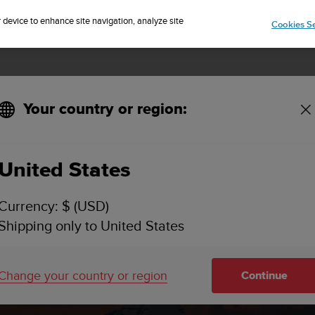
Sign up for the newsletter and get 5% off
| Free returns
r device to enhance site navigation, analyze site
Cookies Se
Your country or region:
y
United States
Currency: $ (USD)
Shipping only to United States
s of
Change your country or region
Continue