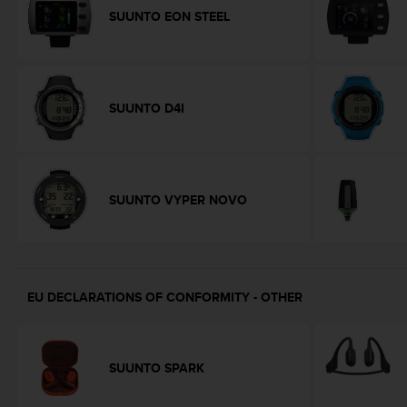
A
SUUNTO EON STEEL
c
c
e
s
s
SUUNTO D4I
i
b
i
l
i
SUUNTO VYPER NOVO
t
y
G
u
i
EU DECLARATIONS OF CONFORMITY - OTHER
d
e
l
i
SUUNTO SPARK
n
e