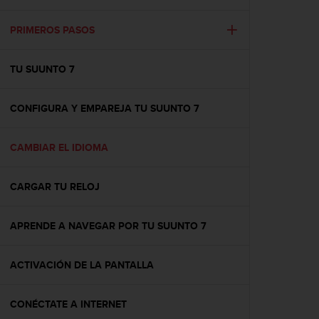
m
i
s
PRIMEROS PASOS
o
d
TU SUUNTO 7
e
a
l
CONFIGURA Y EMPAREJA TU SUUNTO 7
c
a
n
CAMBIAR EL IDIOMA
z
a
r
CARGAR TU RELOJ
e
l
APRENDE A NAVEGAR POR TU SUUNTO 7
n
i
v
ACTIVACIÓN DE LA PANTALLA
e
l
d
CONÉCTATE A INTERNET
e