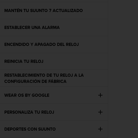
c
o
MANTÉN TU SUUNTO 7 ACTUALIZADO
n
f
ESTABLECER UNA ALARMA
o
r
m
ENCENDIDO Y APAGADO DEL RELOJ
i
d
a
REINICIA TU RELOJ
d
A
RESTABLECIMIENTO DE TU RELOJ A LA
A
CONFIGURACIÓN DE FÁBRICA
e
n
WEAR OS BY GOOGLE
e
s
t
PERSONALIZA TU RELOJ
e
s
i
DEPORTES CON SUUNTO
t