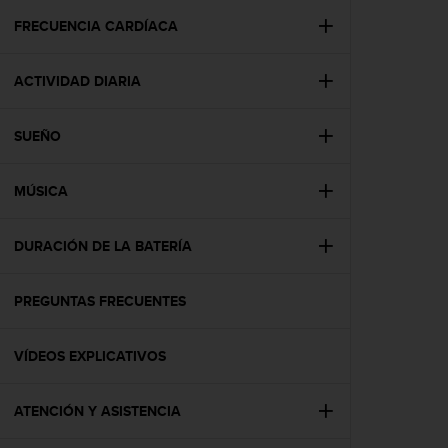
i
o
FRECUENCIA CARDÍACA
w
e
ACTIVIDAD DIARIA
b
d
e
SUEÑO
a
c
u
MÚSICA
e
r
d
DURACIÓN DE LA BATERÍA
o
c
PREGUNTAS FRECUENTES
o
n
l
VÍDEOS EXPLICATIVOS
a
s
P
ATENCIÓN Y ASISTENCIA
a
u