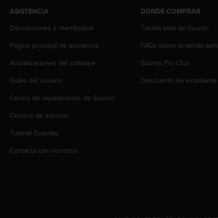
c
ASISTENCIA
DÓNDE COMPRAR
o
n
Devoluciones y reembolsos
Tienda web de Suunto
t
e
Página principal de asistencia
FAQs sobre la tienda we
n
Actualizaciones del software
Suunto Pro Club
i
d
Guías del usuario
Descuento de estudiante
o
w
Centro de reparaciones de Suunto
e
b
Centros de servicio
(
W
Tutorial Tuesday
e
Contacta con nosotros
b
C
o
n
t
e
n