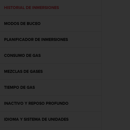
i
o
HISTORIAL DE INMERSIONES
w
e
MODOS DE BUCEO
b
d
e
PLANIFICADOR DE INMERSIONES
a
c
u
CONSUMO DE GAS
e
r
d
MEZCLAS DE GASES
o
c
TIEMPO DE GAS
o
n
l
INACTIVO Y REPOSO PROFUNDO
a
s
P
IDIOMA Y SISTEMA DE UNIDADES
a
u