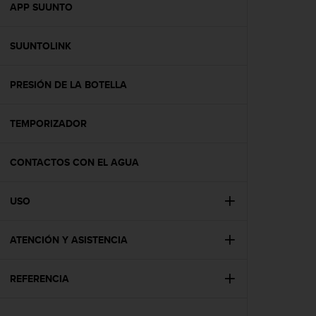
c
APP SUUNTO
o
n
SUUNTOLINK
t
e
n
PRESIÓN DE LA BOTELLA
i
d
o
TEMPORIZADOR
w
e
b
CONTACTOS CON EL AGUA
(
W
USO
e
b
C
ATENCIÓN Y ASISTENCIA
o
n
t
REFERENCIA
e
n