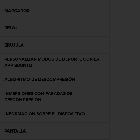
c
o
MARCADOR
n
f
RELOJ
o
r
m
BRÚJULA
i
d
PERSONALIZAR MODOS DE DEPORTE CON LA
a
APP SUUNTO
d
A
A
ALGORITMO DE DESCOMPRESIÓN
e
n
INMERSIONES CON PARADAS DE
e
DESCOMPRESIÓN
s
t
INFORMACIÓN SOBRE EL DISPOSITIVO
e
s
i
PANTALLA
t