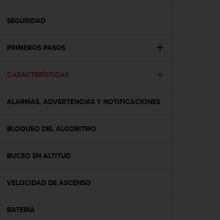
m
i
s
SEGURIDAD
o
d
PRIMEROS PASOS
e
a
l
CARACTERÍSTICAS
c
a
n
ALARMAS, ADVERTENCIAS Y NOTIFICACIONES
z
a
r
BLOQUEO DEL ALGORITMO
e
l
BUCEO EN ALTITUD
n
i
v
VELOCIDAD DE ASCENSO
e
l
d
BATERÍA
e