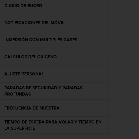
t
DIARIO DE BUCEO
a
s
NOTIFICACIONES DEL MÓVIL
d
e
a
INMERSIÓN CON MÚLTIPLES GASES
c
c
e
CÁLCULOS DEL OXÍGENO
s
i
b
AJUSTE PERSONAL
i
l
PARADAS DE SEGURIDAD Y PARADAS
i
PROFUNDAS
d
a
FRECUENCIA DE MUESTRA
d
p
TIEMPO DE ESPERA PARA VOLAR Y TIEMPO EN
a
LA SUPERFICIE
r
a