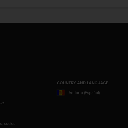
COUNTRY AND LANGUAGE
Andorra (Español)
aks
s, socios