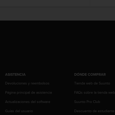
t
A
c
c
e
s
s
i
b
i
l
i
t
y
G
ASISTENCIA
DÓNDE COMPRAR
u
i
Devoluciones y reembolsos
Tienda web de Suunto
d
Página principal de asistencia
FAQs sobre la tienda we
e
l
Actualizaciones del software
Suunto Pro Club
i
n
Guías del usuario
Descuento de estudiante
e