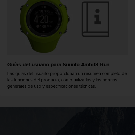
t
a
s
d
e
a
c
c
e
s
Guías del usuario para Suunto Ambit3 Run
i
b
Las guías del usuario proporcionan un resumen completo de
i
las funciones del producto, cómo utilizarlas y las normas
l
generales de uso y especificaciones técnicas.
i
d
a
d
p
a
r
a