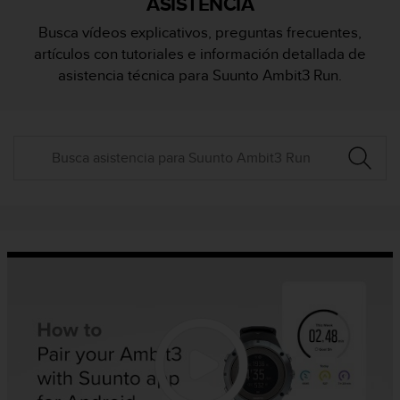
ASISTENCIA
m
i
Busca vídeos explicativos, preguntas frecuentes,
s
artículos con tutoriales e información detallada de
o
d
asistencia técnica para Suunto Ambit3 Run.
e
a
l
c
a
n
z
a
r
e
l
n
i
v
e
l
d
e