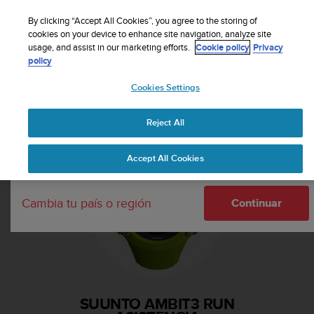
S
Suscríbete al boletín y obtén un 5% de
u
By clicking “Accept All Cookies”, you agree to the storing of
descuento
| Fácil devolución
u
cookies on your device to enhance site navigation, analyze site
Tu país o región:
usage, and assist in our marketing efforts.
Cookie policy
Privacy
n
policy
t
o
Cookies Settings
m
United States
a
Página principal
Asistencia
Suunto Ambit3 Run
n
Reject All
Currency: $ (USD)
t
i
Shipping only to United States
Accept All Cookies
e
n
e
Cambia tu país o región
s
Continuar
u
c
o
m
p
r
SUUNTO AMBIT3 RUN
o