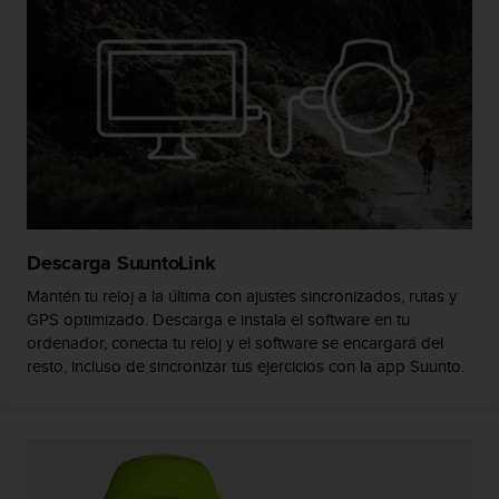
i
o
w
e
b
d
e
a
c
u
e
r
Descarga SuuntoLink
d
o
Mantén tu reloj a la última con ajustes sincronizados, rutas y
c
GPS optimizado. Descarga e instala el software en tu
o
ordenador, conecta tu reloj y el software se encargará del
n
resto, incluso de sincronizar tus ejercicios con la app Suunto.
l
a
s
P
a
u