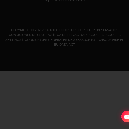
c
o
n
t
a
.
COPYRIGHT © 2026 SUUNTO.
TODOS LOS DERECHOS RESERVADOS.
c
CONDICIONES DE USO
|
POLÍTICA DE PRIVACIDAD
|
COOKIES
|
COOKIES
t
SETTINGS
|
CONDICIONES GENERALES DE #YESSUUNTO
|
AVISO SOBRE EL
EU DATA ACT
o
c
o
n
e
l
d
e
p
a
r
t
a
m
e