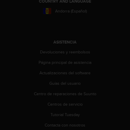
t
COUNTRY AND LANGUAGE
A
Andorra (Español)
c
c
e
s
s
i
ASISTENCIA
b
Devoluciones y reembolsos
i
l
Página principal de asistencia
i
t
Actualizaciones del software
y
G
Guías del usuario
u
i
Centro de reparaciones de Suunto
d
Centros de servicio
e
l
Tutorial Tuesday
i
n
Contacta con nosotros
e