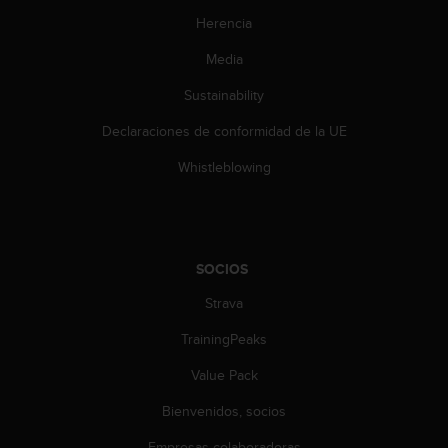
d
Herencia
e
a
Media
c
c
Sustainability
e
s
Declaraciones de conformidad de la UE
i
b
Whistleblowing
i
l
i
d
a
SOCIOS
d
Strava
.
P
TrainingPeaks
o
n
Value Pack
t
e
Bienvenidos, socios
e
n
Empresas colaboradoras