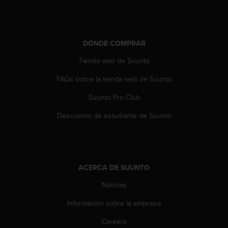
s
,
W
C
DÓNDE COMPRAR
A
G
Tienda web de Suunto
)
2
FAQs sobre la tienda web de Suunto
.
Suunto Pro Club
0
y
Descuento de estudiante de Suunto
o
t
r
a
s
ACERCA DE SUUNTO
n
o
Noticias
r
m
Información sobre la empresa
a
s
Careers