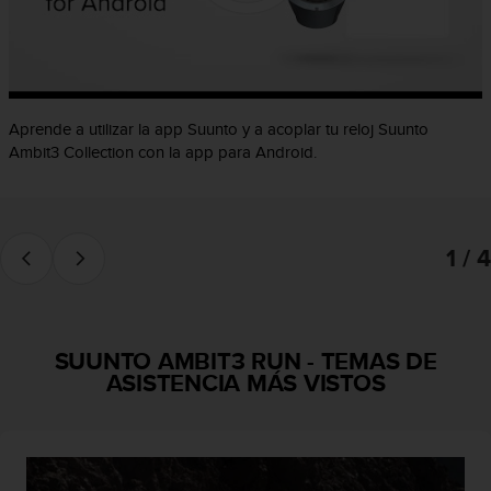
c
o
n
f
o
r
Aprende a utilizar la app Suunto y a acoplar tu reloj Suunto
m
Ambit3 Collection con la app para Android.
i
d
a
d
1 / 4
A
A
e
n
e
SUUNTO AMBIT3 RUN
-
TEMAS DE
s
ASISTENCIA MÁS VISTOS
t
e
s
i
t