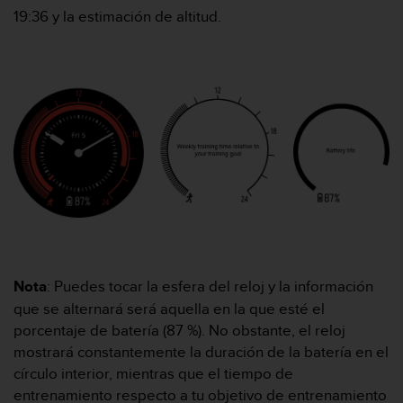
19:36 y la estimación de altitud.
t
a
s
d
e
a
c
c
e
s
i
b
i
l
i
Nota
: Puedes tocar la esfera del reloj y la información
d
a
que se alternará será aquella en la que esté el
d
porcentaje de batería (87 %). No obstante, el reloj
p
mostrará constantemente la duración de la batería en el
a
círculo interior, mientras que el tiempo de
r
entrenamiento respecto a tu objetivo de entrenamiento
a