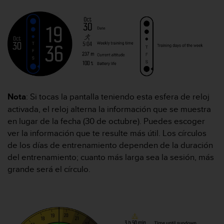
c
o
n
f
o
r
m
i
d
Nota
: Si tocas la pantalla teniendo esta esfera de reloj
a
d
activada, el reloj alterna la información que se muestra
A
en lugar de la fecha (30 de octubre). Puedes escoger
A
ver la información que te resulte más útil. Los círculos
e
de los días de entrenamiento dependen de la duración
n
del entrenamiento; cuanto más larga sea la sesión, más
e
s
grande será el círculo.
t
e
s
i
t