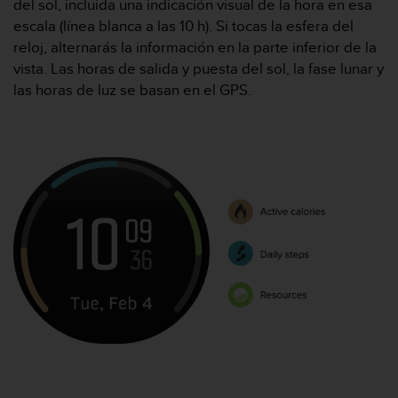
t
del sol, incluida una indicación visual de la hora en esa
A
escala (línea blanca a las 10 h). Si tocas la esfera del
c
reloj, alternarás la información en la parte inferior de la
c
vista. Las horas de salida y puesta del sol, la fase lunar y
e
las horas de luz se basan en el GPS.
s
s
i
b
i
l
i
t
y
G
u
i
d
e
l
i
n
e