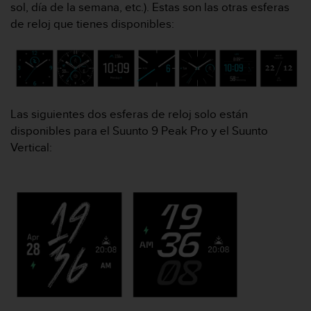
sol, día de la semana, etc.). Estas son las otras esferas
n
t
de reloj que tienes disponibles:
o
d
e
S
e
r
Las siguientes dos esferas de reloj solo están
v
disponibles para el Suunto 9 Peak Pro y el Suunto
i
c
Vertical:
i
o
a
l
C
l
i
e
n
t
e