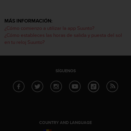
e
n
E
E
MÁS INFORMACIÓN:
.
¿Cómo comienzo a utilizar la app Suunto?
¿Cómo estableces las horas de salida y puesta del sol
U
U
en tu reloj Suunto?
.
e
n
e
l
SÍGUENOS
+
1
8
5
5
2
5
8
COUNTRY AND LANGUAGE
0
9