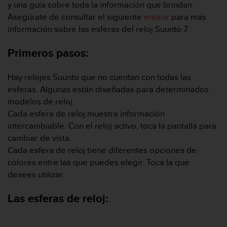
m
y una guía sobre toda la información que brindan.
i
Asegúrate de consultar el siguiente
enlace
para más
s
información sobre las esferas del reloj Suunto 7.
o
d
Primeros pasos:
e
a
l
Hay relojes Suunto que no cuentan con todas las
c
esferas. Algunas están diseñadas para determinados
a
modelos de reloj.
n
z
Cada esfera de reloj muestra información
a
intercambiable. Con el reloj activo, toca la pantalla para
r
cambiar de vista.
e
Cada esfera de reloj tiene diferentes opciones de
l
colores entre las que puedes elegir. Toca la que
n
i
desees utilizar.
v
e
Las esferas de reloj:
l
d
e