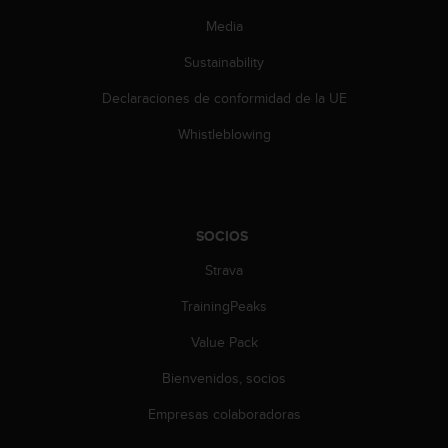
c
Media
c
e
Sustainability
d
e
Declaraciones de conformidad de la UE
r
Whistleblowing
a
l
a
i
n
SOCIOS
f
o
Strava
r
m
TrainingPeaks
a
c
Value Pack
i
ó
Bienvenidos, socios
n
Empresas colaboradoras
c
o