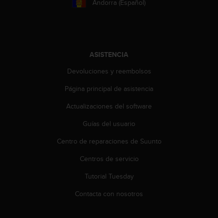
Andorra (Español)
0
0
(
l
l
ASISTENCIA
a
m
Devoluciones y reembolsos
a
d
Página principal de asistencia
a
g
Actualizaciones del software
r
a
Guías del usuario
t
Centro de reparaciones de Suunto
u
i
Centros de servicio
t
a
Tutorial Tuesday
)
s
Contacta con nosotros
i
t