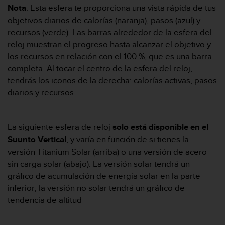
Nota
: Esta esfera te proporciona una vista rápida de tus
s
,
objetivos diarios de calorías (naranja), pasos (azul) y
W
recursos (verde). Las barras alrededor de la esfera del
C
reloj muestran el progreso hasta alcanzar el objetivo y
A
los recursos en relación con el 100 %, que es una barra
G
)
completa. Al tocar el centro de la esfera del reloj,
2
tendrás los iconos de la derecha: calorías activas, pasos
.
diarios y recursos.
0
y
o
La siguiente esfera de reloj
solo está disponible en el
t
r
Suunto Vertical
, y varía en función de si tienes la
a
versión Titanium Solar (arriba) o una versión de acero
s
sin carga solar (abajo). La versión solar tendrá un
n
gráfico de acumulación de energía solar en la parte
o
inferior; la versión no solar tendrá un gráfico de
r
m
tendencia de altitud
a
s