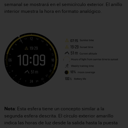
c
semanal se mostrará en el semicírculo exterior. El anillo
o
interior muestra la hora en formato analógico.
n
t
e
n
i
d
o
w
e
b
(
W
e
b
C
o
n
Nota
: Esta esfera tiene un concepto similar a la
t
segunda esfera descrita. El círculo exterior amarillo
e
indica las horas de luz desde la salida hasta la puesta
n