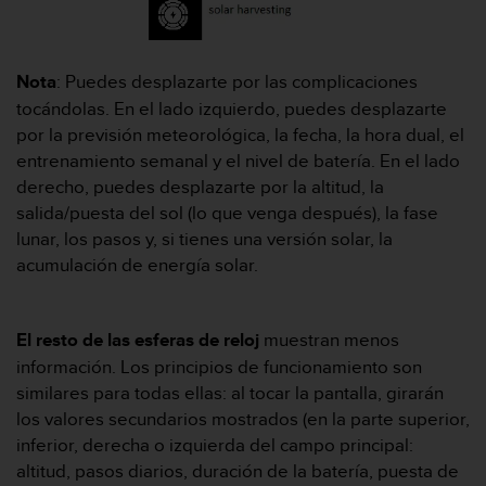
c
o
n
Nota
: Puedes desplazarte por las complicaciones
t
a
tocándolas. En el lado izquierdo, puedes desplazarte
c
por la previsión meteorológica, la fecha, la hora dual, el
t
entrenamiento semanal y el nivel de batería. En el lado
o
derecho, puedes desplazarte por la altitud, la
c
salida/puesta del sol (lo que venga después), la fase
o
n
lunar, los pasos y, si tienes una versión solar, la
e
acumulación de energía solar.
l
d
e
El resto de las esferas de reloj
muestran menos
p
información. Los principios de funcionamiento son
a
r
similares para todas ellas: al tocar la pantalla, girarán
t
los valores secundarios mostrados (en la parte superior,
a
inferior, derecha o izquierda del campo principal:
m
altitud, pasos diarios, duración de la batería, puesta de
e