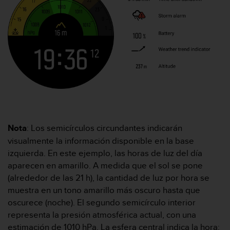
i
o
w
e
b
d
e
a
c
u
e
r
d
Nota
: Los semicírculos circundantes indicarán
o
visualmente la información disponible en la base
c
izquierda. En este ejemplo, las horas de luz del día
o
aparecen en amarillo. A medida que el sol se pone
n
(alrededor de las 21 h), la cantidad de luz por hora se
l
a
muestra en un tono amarillo más oscuro hasta que
s
oscurece (noche). El segundo semicírculo interior
P
representa la presión atmosférica actual, con una
a
estimación de 1010 hPa. La esfera central indica la hora:
u