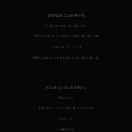
i
e
n
DÓNDE COMPRAR
e
s
Tienda web de Suunto
a
FAQs sobre la tienda web de Suunto
l
g
Suunto Pro Club
ú
n
Descuento de estudiante de Suunto
p
r
o
b
l
ACERCA DE SUUNTO
e
m
Noticias
a
p
Información sobre la empresa
a
Careers
r
a
Herencia
a