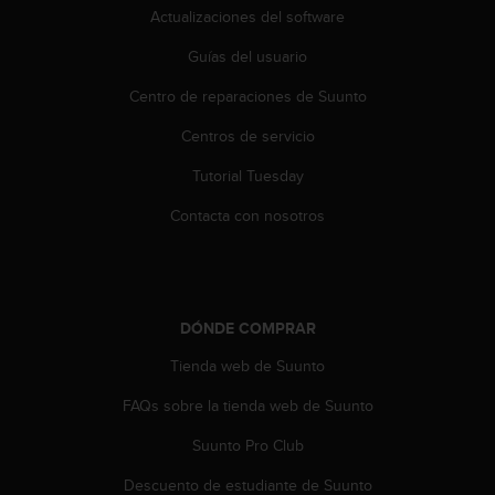
i
Actualizaciones del software
o
w
Guías del usuario
e
b
Centro de reparaciones de Suunto
d
Centros de servicio
e
a
Tutorial Tuesday
c
u
Contacta con nosotros
e
r
d
o
c
DÓNDE COMPRAR
o
n
Tienda web de Suunto
l
a
FAQs sobre la tienda web de Suunto
s
Suunto Pro Club
P
a
Descuento de estudiante de Suunto
u