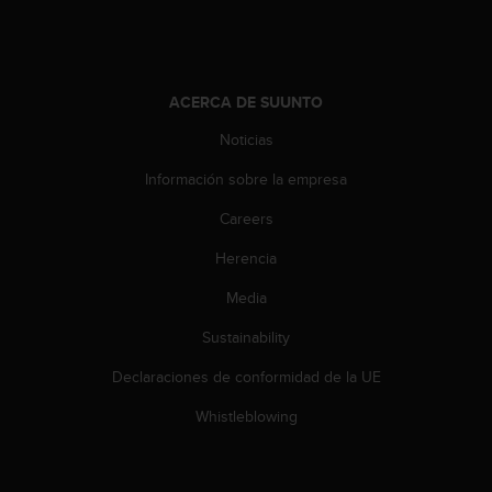
t
a
s
d
ACERCA DE SUUNTO
e
a
Noticias
c
c
Información sobre la empresa
e
s
Careers
i
Herencia
b
i
Media
l
i
Sustainability
d
a
Declaraciones de conformidad de la UE
d
p
Whistleblowing
a
r
a