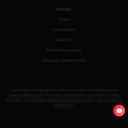
c
o
SOCIOS
n
Strava
t
e
TrainingPeaks
n
i
Value Pack
d
o
Bienvenidos, socios
w
e
Empresas colaboradoras
b
(
W
e
b
.
COPYRIGHT © 2026 SUUNTO.
TODOS LOS DERECHOS RESERVADOS.
C
CONDICIONES DE USO
|
POLÍTICA DE PRIVACIDAD
|
COOKIES
|
COOKIES
o
SETTINGS
|
CONDICIONES GENERALES DE #YESSUUNTO
|
AVISO SOBRE EL
EU DATA ACT
n
t
e
n