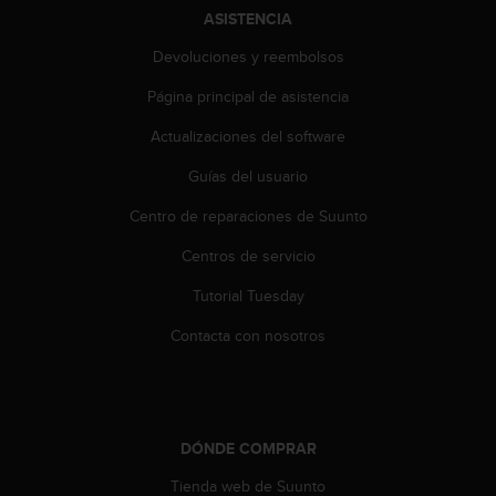
d
ASISTENCIA
e
a
Devoluciones y reembolsos
c
c
Página principal de asistencia
e
Actualizaciones del software
s
i
Guías del usuario
b
i
Centro de reparaciones de Suunto
l
i
Centros de servicio
d
a
Tutorial Tuesday
d
Contacta con nosotros
.
P
o
n
t
DÓNDE COMPRAR
e
e
Tienda web de Suunto
n