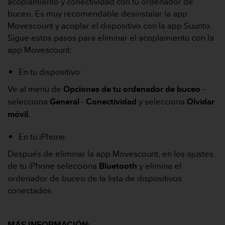
t
acoplamiento y conectividad con tu ordenador de
A
buceo. Es muy recomendable desinstalar la app
c
Movescount y acoplar el dispositivo con la app Suunto.
c
Sigue estos pasos para eliminar el acoplamiento con la
e
app Movescount:
s
s
i
En tu dispositivo:
b
Ve al menú de
Opciones
de tu ordenador de buceo
-
i
selecciona
General
-
Conectividad
y selecciona
Olvidar
l
i
móvil.
t
y
En tu iPhone:
G
u
Después de eliminar la app Movescount, en los ajustes
i
de tu iPhone selecciona
Bluetooth
y elimina el
d
ordenador de buceo de la lista de dispositivos
e
conectados.
l
i
n
e
MÁS INFORMACIÓN: