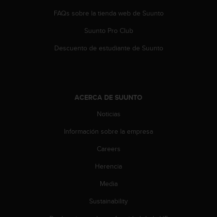
c
FAQs sobre la tienda web de Suunto
o
n
Suunto Pro Club
t
a
Descuento de estudiante de Suunto
c
t
o
c
o
ACERCA DE SUUNTO
n
Noticias
e
l
Información sobre la empresa
d
e
Careers
p
a
Herencia
r
t
Media
a
Sustainability
m
e