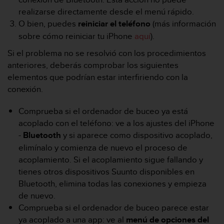
i
realizarse directamente desde el menú rápido.
o
w
O bien, puedes
reiniciar
el
teléfono
(más información
e
sobre cómo reiniciar tu iPhone
aquí
).
b
Si el problema no se resolvió con los procedimientos
d
e
anteriores, deberás comprobar los siguientes
a
elementos que podrían estar interfiriendo con la
c
conexión.
u
e
Comprueba si el ordenador de buceo ya está
r
acoplado con el teléfono: ve a los ajustes del iPhone
d
o
-
Bluetooth
y si aparece como dispositivo acoplado,
c
elimínalo y comienza de nuevo el proceso de
o
acoplamiento. Si el acoplamiento sigue fallando y
n
tienes otros dispositivos Suunto disponibles en
l
a
Bluetooth, elimina todas las conexiones y empieza
s
de nuevo.
P
Comprueba si el ordenador de buceo parece estar
a
ya acoplado a una app: ve al
menú de opciones del
u