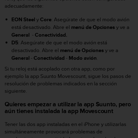
c
adecuadamente:
o
n
EON Steel
y
Core
: Asegúrate de que el modo avión
t
está desactivado. Abre el
menú de Opciones
y ve a
e
n
General
-
Conectividad.
i
D5
: Asegúrate de que el modo avión está
d
desactivado. Abre el
menú de Opciones
y ve a
o
General
-
Conectividad
-
Modo avión
.
w
e
Si tu reloj está acoplado con otra app, como por
b
ejemplo la app Suunto Movescount, sigue los pasos de
(
W
resolución de problemas indicados en la sección
e
siguiente.
b
C
Quieres empezar a utilizar la app Suunto, pero
o
aún tienes instalada la app Movescount
n
t
Tener las dos app instaladas en el iPhone y utilizarlas
e
simultáneamente provocará problemas de
n