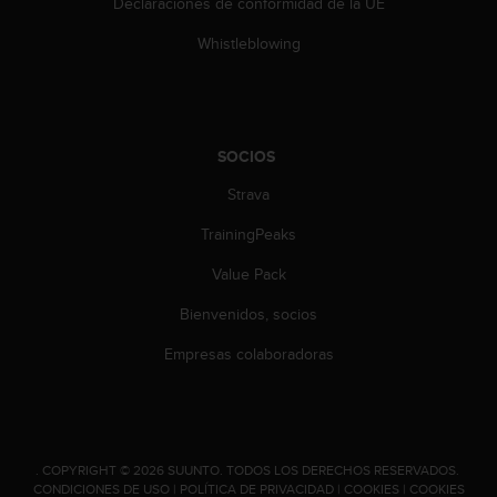
Declaraciones de conformidad de la UE
n
t
Whistleblowing
o
d
e
S
e
SOCIOS
r
v
Strava
i
c
TrainingPeaks
i
Value Pack
o
a
Bienvenidos, socios
l
C
Empresas colaboradoras
l
i
e
n
t
.
COPYRIGHT © 2026 SUUNTO.
TODOS LOS DERECHOS RESERVADOS.
e
CONDICIONES DE USO
|
POLÍTICA DE PRIVACIDAD
|
COOKIES
|
COOKIES