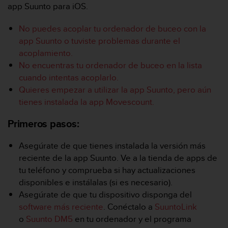
m
app Suunto para iOS.
i
s
No puedes acoplar tu ordenador de buceo con la
o
app Suunto o tuviste problemas durante el
d
e
acoplamiento.
a
No encuentras tu ordenador de buceo en la lista
l
cuando intentas acoplarlo.
c
Quieres empezar a utilizar la app Suunto, pero aún
a
tienes instalada la app Movescount.
n
z
Primeros pasos:
a
r
e
Asegúrate de que tienes instalada la versión más
l
reciente de la app Suunto. Ve a la tienda de apps de
n
tu teléfono y comprueba si hay actualizaciones
i
disponibles e instálalas (si es necesario).
v
Asegúrate de que tu dispositivo disponga del
e
l
software más reciente
. Conéctalo a
SuuntoLink
d
o
Suunto DM5
en tu ordenador y el programa
e