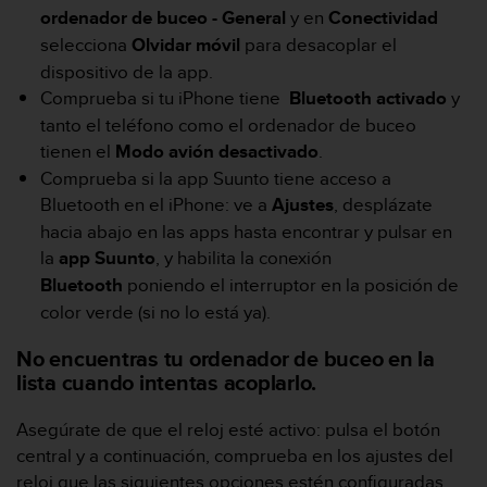
ordenador de buceo - General
y en
Conectividad
t
a
selecciona
Olvidar móvil
para desacoplar el
s
dispositivo de la app.
d
Comprueba si tu iPhone tiene
Bluetooth
activado
y
e
tanto el teléfono como el ordenador de buceo
a
c
tienen el
Modo avión
desactivado
.
c
Comprueba si la app Suunto tiene acceso a
e
Bluetooth en el iPhone: ve a
Ajustes
, desplázate
s
hacia abajo en las apps hasta encontrar y pulsar en
i
la
app Suunto
, y habilita la conexión
b
i
Bluetooth
poniendo el interruptor en la posición de
l
color verde (si no lo está ya).
i
d
No encuentras tu ordenador de buceo en la
a
lista cuando intentas acoplarlo.
d
p
Asegúrate de que el reloj esté activo: pulsa el botón
a
r
central y a continuación, comprueba en los ajustes del
a
reloj que las siguientes opciones estén configuradas