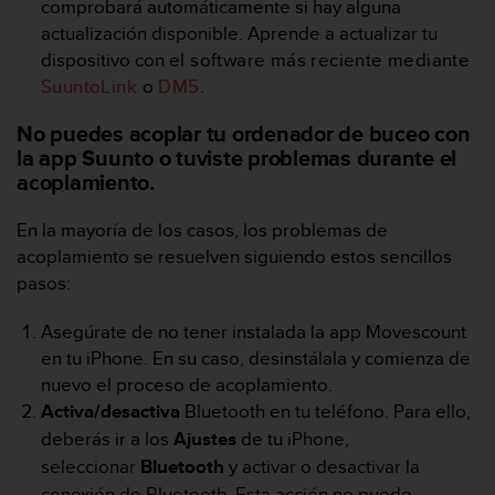
comprobará automáticamente si hay alguna
c
actualización disponible. Aprende a actualizar tu
o
dispositivo con
el software más reciente mediante
n
f
SuuntoLink
o
DM5
.
o
r
No puedes acoplar tu ordenador de buceo con
m
la app Suunto o tuviste problemas durante el
i
acoplamiento.
d
a
En la mayoría de los casos, los problemas de
d
acoplamiento se resuelven siguiendo estos sencillos
A
A
pasos:
e
n
Asegúrate de no tener instalada la app Movescount
e
en tu iPhone. En su caso, desinstálala y comienza de
s
nuevo el proceso de acoplamiento.
t
Activa/desactiva
Bluetooth en tu teléfono. Para ello,
e
s
deberás ir a los
Ajustes
de tu iPhone,
i
seleccionar
Bluetooth
y activar o desactivar la
t
conexión de Bluetooth.
Esta acción no puede