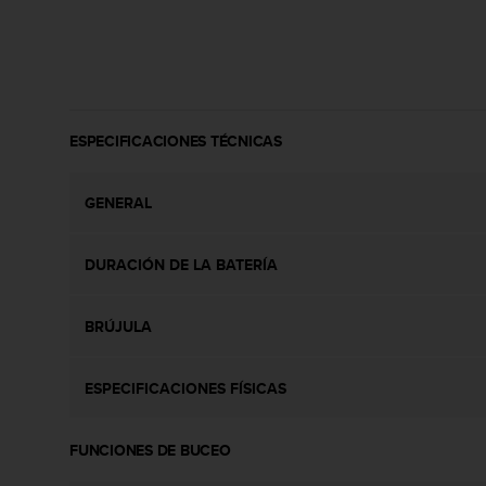
c
o
n
t
e
n
i
ESPECIFICACIONES TÉCNICAS
d
o
GENERAL
w
e
b
DURACIÓN DE LA BATERÍA
(
W
e
BRÚJULA
b
C
o
ESPECIFICACIONES FÍSICAS
n
t
e
FUNCIONES DE BUCEO
n