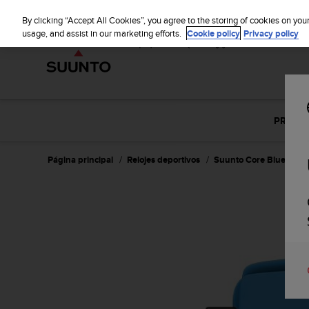
S
u
By clicking “Accept All Cookies”, you agree to the storing of cookies on you
u
usage, and assist in our marketing efforts.
Cookie policy
Privacy policy
n
t
o
m
a
n
PRINCI
t
i
e
Página principal
Relojes deportivos
Suunto Core Blue Crus
n
e
s
u
c
o
m
p
r
o