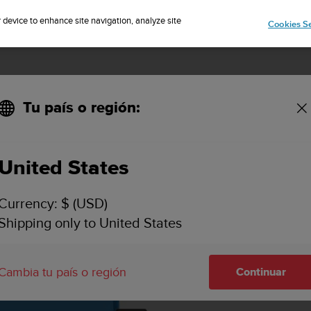
Suscríbete al boletín y obtén un 5% de descuento
| Fácil devolución
r device to enhance site navigation, analyze site
Cookies Se
Tu país o región:
PALES CARACTERÍSTICAS & ESPECIFICACIONES
VÍDEOS
ASI
h
United States
Currency: $ (USD)
Shipping only to United States
Cambia tu país o región
Continuar