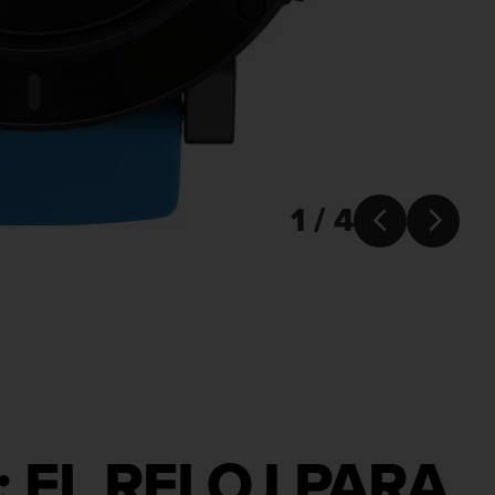
1 / 4


 EL RELOJ PARA