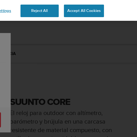
ttings
Reject All
Accept All Cookies
STENCIA
SUUNTO CORE
El reloj para outdoor con altímetro,
barómetro y brújula en una carcasa
resistente de material compuesto, con