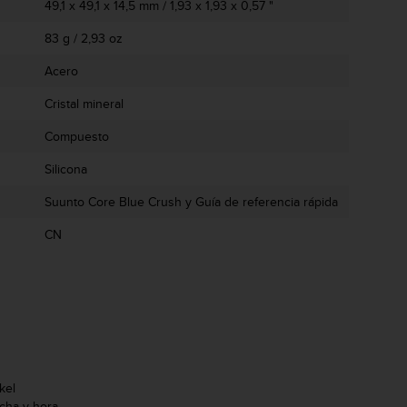
49,1 x 49,1 x 14,5 mm / 1,93 x 1,93 x 0,57 "
83 g / 2,93 oz
Acero
Cristal mineral
Compuesto
Silicona
Suunto Core Blue Crush y Guía de referencia rápida
CN
kel
echa y hora