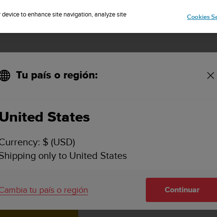
Suscríbete al boletín y obtén un 5% de descuento
| Fácil devolución
r device to enhance site navigation, analyze site
Cookies Se
Tu país o región:
ALES CARACTERÍSTICAS
ESPECIFICACIONES
VIDEOS
AS
United States
Currency: $ (USD)
Shipping only to United States
Cambia tu país o región
Continuar