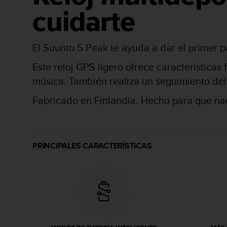
i
cuidarte
o
w
e
b
El Suunto 5 Peak te ayuda a dar el primer 
d
e
Este reloj GPS ligero ofrece características
a
música. También realiza un seguimiento del 
c
u
Fabricado en Finlandia. Hecho para que na
e
r
d
o
c
PRINCIPALES CARACTERÍSTICAS
o
n
l
a
s
P
a
u