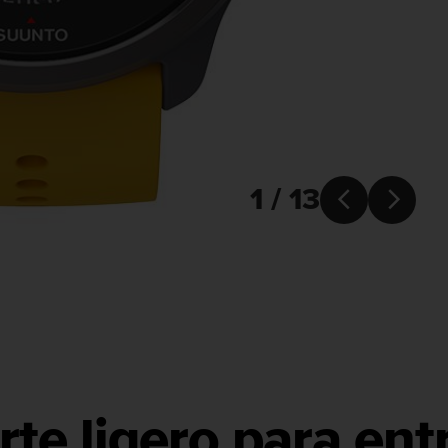
1 / 13


te ligero para entr