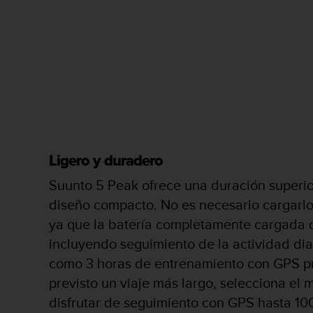
s
,
W
C
A
G
)
2
.
0
y
Ligero y duradero
o
t
Suunto 5 Peak ofrece una duración superior
r
diseño compacto. No es necesario cargarlo
a
s
ya que la batería completamente cargada d
n
incluyendo seguimiento de la actividad diar
o
como 3 horas de entrenamiento con GPS pre
r
m
previsto un viaje más largo, selecciona el
a
disfrutar de seguimiento con GPS hasta 10
s