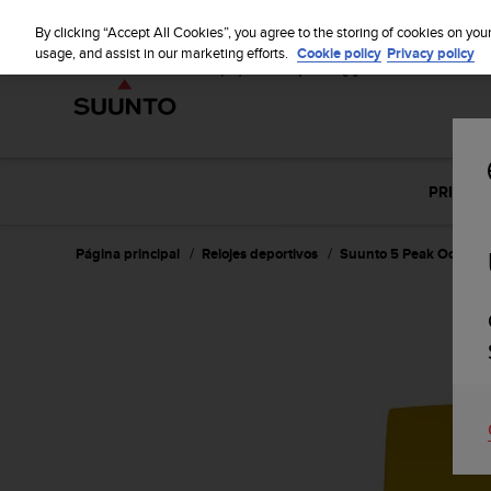
S
u
By clicking “Accept All Cookies”, you agree to the storing of cookies on you
u
usage, and assist in our marketing efforts.
Cookie policy
Privacy policy
n
t
o
m
a
n
PRINCIP
t
i
e
Página principal
Relojes deportivos
Suunto 5 Peak Ochre
n
e
s
u
c
o
m
p
r
o