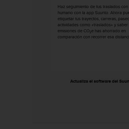
t
A
Haz seguimiento de tus traslados con
c
humano con la app Suunto. Ahora pu
c
etiquetar tus trayectos, carreras, pase
e
actividades como «traslados» y saber
s
emisiones de CO
e has ahorrado en
2
s
comparación con recorrer esa distanc
i
b
i
l
i
t
y
Actualiza el software del Suun
G
u
i
d
e
l
i
n
e