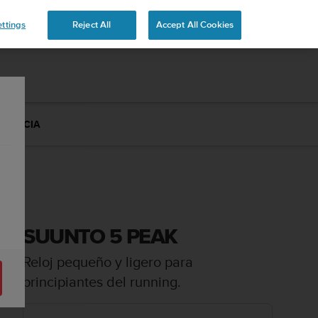
ttings
Reject All
Accept All Cookies
ISTENCIA
SUUNTO 5 PEAK
Reloj pequeño y ligero para
principiantes del running.