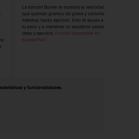
La función Burner te muestra la velocidad con la
s
que quemas gramos de grasa y carbohidratos
mientras haces ejercicio. Esto te ayuda a controlar
tu peso y a mantener un equilibrio saludable de
dieta y ejercicio.
Función disponible en
ra
SuuntoPlus™.
s
acterísticas y funcionalidades.