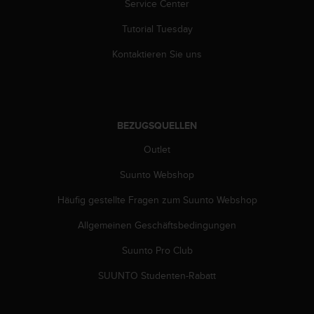
Service Center
b
l
Tutorial Tuesday
e
m
Kontaktieren Sie uns
e
m
i
t
d
BEZUGSQUELLEN
e
Outlet
m
Z
Suunto Webshop
u
g
Häufig gestellte Fragen zum Suunto Webshop
r
i
Allgemeinen Geschäftsbedingungen
f
f
Suunto Pro Club
a
SUUNTO Studenten-Rabatt
u
f
I