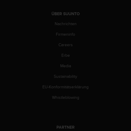
n
f
o
ÜBER SUUNTO
r
Nachrichten
m
a
Firmeninfo
t
i
Careers
o
n
Erbe
e
Media
n
a
Sustainability
u
f
EU-Konformitätserklärung
d
i
Whistleblowing
e
s
e
r
W
PARTNER
e