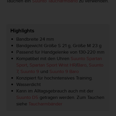
Tauchen ein
Suunto Taucharmband
zu verwenden.
t
e
m
i
t
d
Highlights
e
Bandbreite 24 mm
n
W
Bandgewicht Größe S 21 g, Größe M 23 g
e
Passend für Handgelenke von 130-220 mm
b
Kompatibel mit den Uhren
Suunto Spartan
C
Sport
,
Spartan Sport Wrist HR
/
Baro
,
Suunto
o
n
7
,
Suunto 9
und
Suunto 9 Baro
t
Konzipiert für hochintensives Training.
e
Wasserdicht
n
Kann im Alltagsgebrauch auch mit der
t
A
Suunto D5
getragen werden. Zum Tauchen
c
siehe
Taucharmbänder
c
e