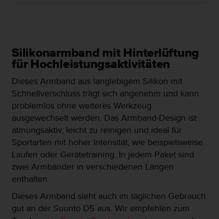
i
t
ä
t
s
s
Silikonarmband mit Hinterlüftung
t
für Hochleistungsaktivitäten
u
f
Dieses Armband aus langlebigem Silikon mit
e
Schnellverschluss trägt sich angenehm und kann
A
problemlos ohne weiteres Werkzeug
A
ausgewechselt werden. Das Armband-Design ist
d
i
atmungsaktiv, leicht zu reinigen und ideal für
e
Sportarten mit hoher Intensität, wie beispielsweise
s
Laufen oder Gerätetraining. In jedem Paket sind
e
zwei Armbänder in verschiedenen Längen
r
W
enthalten.
e
Dieses Armband sieht auch im täglichen Gebrauch
b
s
gut an der Suunto D5 aus. Wir empfehlen zum
i