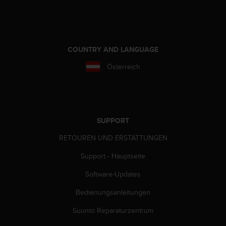
s
n
o
r
m
COUNTRY AND LANGUAGE
e
n
Österreich
a
n
.
S
o
SUPPORT
l
l
RETOUREN UND ERSTATTUNGEN
t
e
Support - Hauptseite
s
t
Software-Updates
d
Bedienungsanleitungen
u
P
Suunto Reparaturzentrum
r
o