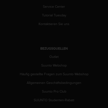
b
Service Center
i
t
Tutorial Tuesday
t
e
Kontaktieren Sie uns
d
e
n
K
u
BEZUGSQUELLEN
n
d
Outlet
e
n
Suunto Webshop
d
Häufig gestellte Fragen zum Suunto Webshop
i
e
Allgemeinen Geschäftsbedingungen
n
s
Suunto Pro Club
t
i
SUUNTO Studenten-Rabatt
n