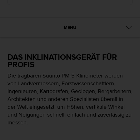
t
e
m
i
MENU
t
d
e
n
W
DAS INKLINATIONSGERÄT FÜR
e
PROFIS
b
C
Die tragbaren Suunto PM-5 Klinometer werden
o
von Landvermessern, Forstwissenschaftlern,
n
Ingenieuren, Kartografen, Geologen, Bergarbeitern,
t
e
Architekten und anderen Spezialisten überall in
n
der Welt eingesetzt, um Höhen, vertikale Winkel
t
und Neigungen schnell, einfach und zuverlässig zu
A
messen.
c
c
e