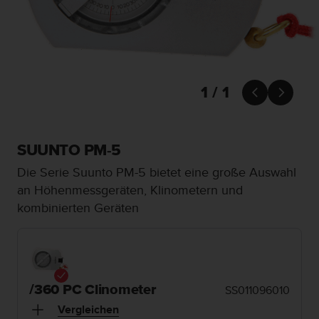
i
t
ä
t
s
s
t
1 / 1


u
f
e
A
SUUNTO PM-5
A
Die Serie Suunto PM-5 bietet eine große Auswahl
d
i
an Höhenmessgeräten, Klinometern und
e
kombinierten Geräten
s
e
r
W
e
b
/360 PC Clinometer
SS011096010
s
Vergleichen
i