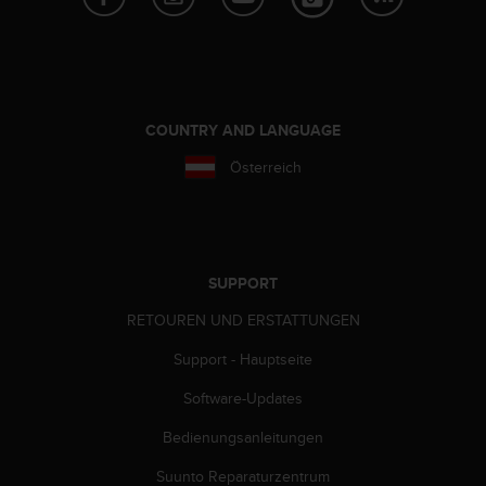
b
s
i
t
e
h
COUNTRY AND LANGUAGE
a
Österreich
b
e
n
,
k
o
SUPPORT
n
RETOUREN UND ERSTATTUNGEN
t
a
Support - Hauptseite
k
t
Software-Updates
i
e
Bedienungsanleitungen
r
e
Suunto Reparaturzentrum