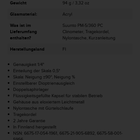
Gewicht
94 g / 3,32 oz
G
)
Glasmaterial:
Acryl
2
.
Was ist im
Suunto PM-5/360 PC
0
Lieferumfang
Clinometer, Tragekordel,
s
enthalten?
Nylontasche, Kurzanleitung
o
w
Herstellungsland
FI
i
e
Genauigkeit 1/4°
d
Einteilung der Skala 0,5°
e
Skala: Neigung ±90°, Neigung %
r
Einstellbarer Dioptrienausgleich
E
Doppelsaphirlager
r
Flüssigkeitsgefüllte Kapsel für stabilen Betrieb
f
Gehäuse aus eloxiertem Leichtmetall
ü
Nylontasche mit Gürtelschlaufe
l
Tragekordel
l
2 Jahre Garantie
u
In Finnland hergestellt
n
NSN: 6675-17-054-1961, 6675-21-905-6892, 6675-58-001-
g
5956