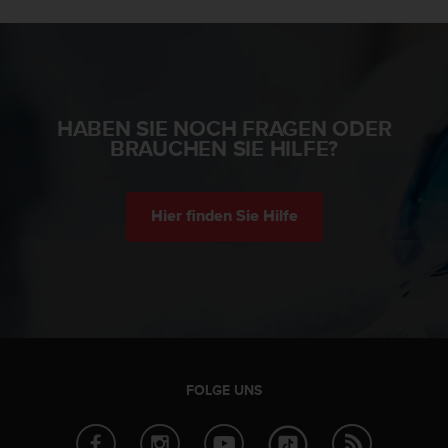
n
f
o
r
m
a
HABEN SIE NOCH FRAGEN ODER
t
BRAUCHEN SIE HILFE?
i
o
n
e
Hier finden Sie Hilfe
n
a
u
f
d
i
e
s
e
FOLGE UNS
r
W
e