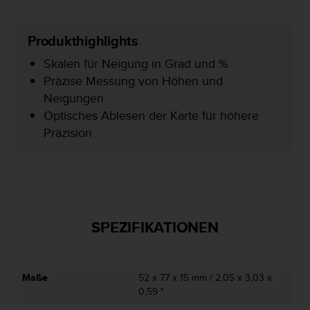
s
s
i
Produkthighlights
b
i
Skalen für Neigung in Grad und %
l
Präzise Messung von Höhen und
i
Neigungen
t
Optisches Ablesen der Karte für höhere
y
G
Präzision
u
i
d
e
l
i
SPEZIFIKATIONEN
n
e
s
(
Maße
52 x 77 x 15 mm / 2,05 x 3,03 x
W
0,59 "
C
A