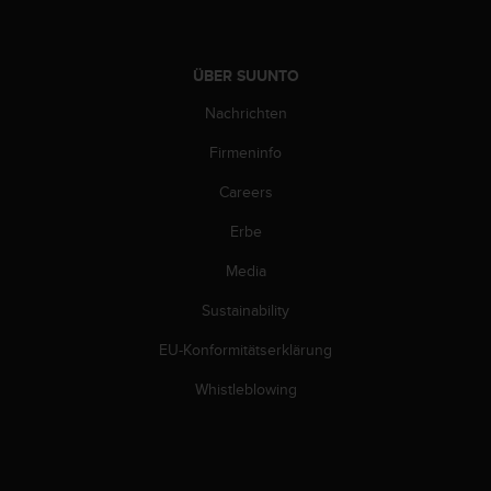
d
e
n
U
ÜBER SUUNTO
S
A
Nachrichten
u
Firmeninfo
n
t
Careers
e
r
Erbe
+
1
Media
8
5
Sustainability
5
EU-Konformitätserklärung
2
5
Whistleblowing
8
0
9
0
0