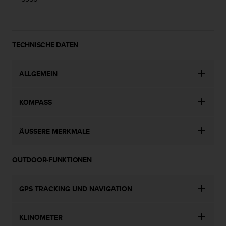
w
e
i
t
e
TECHNISCHE DATEN
r
e
ALLGEMEIN
r
Z
u
KOMPASS
g
ä
n
ÄUSSERE MERKMALE
g
l
i
OUTDOOR-FUNKTIONEN
c
h
k
GPS TRACKING UND NAVIGATION
e
i
t
KLINOMETER