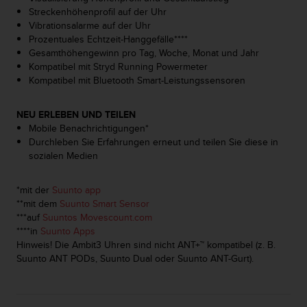
s
Streckenhöhenprofil auf der Uhr
n
Vibrationsalarme auf der Uhr
o
Prozentuales Echtzeit-Hanggefälle****
r
Gesamthöhengewinn pro Tag, Woche, Monat und Jahr
m
Kompatibel mit Stryd Running Powermeter
e
Kompatibel mit Bluetooth Smart-Leistungssensoren
n
a
n
NEU ERLEBEN UND TEILEN
.
Mobile Benachrichtigungen*
S
Durchleben Sie Erfahrungen erneut und teilen Sie diese in
o
sozialen Medien
l
l
*mit der
Suunto app
t
**mit dem
Suunto Smart Sensor
e
***auf
Suuntos Movescount.com
s
****in
Suunto Apps
t
Hinweis! Die Ambit3 Uhren sind nicht ANT+™ kompatibel (z. B.
d
Suunto ANT PODs, Suunto Dual oder Suunto ANT-Gurt).
u
P
r
o