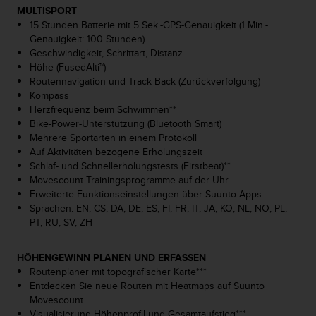
w
MULTISPORT
e
15 Stunden Batterie mit 5 Sek.-GPS-Genauigkeit (1 Min.-
i
Genauigkeit: 100 Stunden)
t
Geschwindigkeit, Schrittart, Distanz
e
Höhe (FusedAlti™)
r
Routennavigation und Track Back (Zurückverfolgung)
e
Kompass
r
Herzfrequenz beim Schwimmen**
Z
Bike-Power-Unterstützung (Bluetooth Smart)
u
Mehrere Sportarten in einem Protokoll
g
Auf Aktivitäten bezogene Erholungszeit
ä
Schlaf- und Schnellerholungstests (Firstbeat)**
n
Movescount-Trainingsprogramme auf der Uhr
g
Erweiterte Funktionseinstellungen über Suunto Apps
l
Sprachen: EN, CS, DA, DE, ES, FI, FR, IT, JA, KO, NL, NO, PL,
i
PT, RU, SV, ZH
c
h
HÖHENGEWINN PLANEN UND ERFASSEN
k
Routenplaner mit topografischer Karte***
e
Entdecken Sie neue Routen mit Heatmaps auf Suunto
i
Movescount
t
Visualisierung Höhenprofil und Gesamtaufstieg***