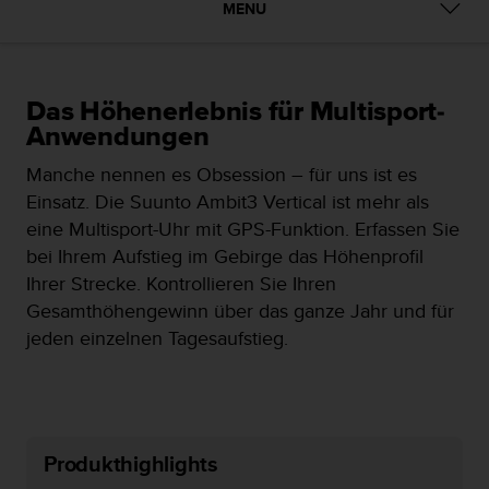
i
MENU
t
ä
t
s
Das Höhenerlebnis für Multisport-
s
Anwendungen
t
u
Manche nennen es Obsession – für uns ist es
f
e
Einsatz. Die Suunto Ambit3 Vertical ist mehr als
A
eine Multisport-Uhr mit GPS-Funktion. Erfassen Sie
A
bei Ihrem Aufstieg im Gebirge das Höhenprofil
d
Ihrer Strecke. Kontrollieren Sie Ihren
i
e
Gesamthöhengewinn über das ganze Jahr und für
s
jeden einzelnen Tagesaufstieg.
e
r
W
e
b
Produkthighlights
s
i