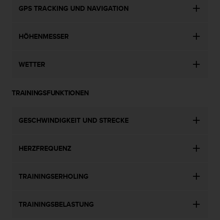
n
GPS TRACKING UND NAVIGATION
f
o
r
HÖHENMESSER
m
a
t
WETTER
i
o
n
TRAININGSFUNKTIONEN
e
n
a
GESCHWINDIGKEIT UND STRECKE
u
f
HERZFREQUENZ
d
i
e
TRAININGSERHOLING
s
e
r
TRAININGSBELASTUNG
W
e