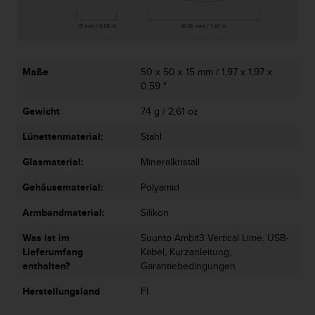
G
)
2
.
0
Maße
50 x 50 x 15 mm / 1,97 x 1,97 x
s
0,59 "
o
w
Gewicht
74 g / 2,61 oz
i
Lünettenmaterial:
Stahl
e
d
Glasmaterial:
Mineralkristall
e
r
Gehäusematerial:
Polyamid
E
r
Armbandmaterial:
Silikon
f
ü
Was ist im
Suunto Ambit3 Vertical Lime, USB-
l
Lieferumfang
Kabel, Kurzanleitung,
l
enthalten?
Garantiebedingungen
u
Herstellungsland
FI
n
g