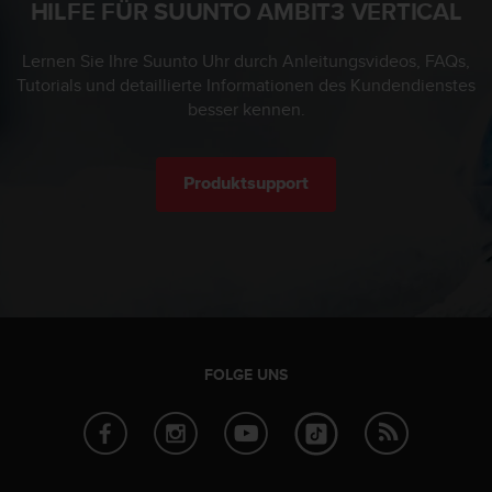
HILFE FÜR SUUNTO AMBIT3 VERTICAL
(
g
e
Lernen Sie Ihre Suunto Uhr durch Anleitungsvideos, FAQs,
b
Tutorials und detaillierte Informationen des Kundendienstes
ü
besser kennen.
h
r
e
Produktsupport
n
f
r
e
i
)
.
FOLGE UNS