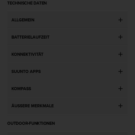
TECHNISCHE DATEN
b
l
e
ALLGEMEIN
m
e
m
BATTERIELAUFZEIT
i
t
d
KONNEKTIVITÄT
e
m
Z
SUUNTO APPS
u
g
r
KOMPASS
i
f
ÄUSSERE MERKMALE
f
a
u
OUTDOOR-FUNKTIONEN
f
I