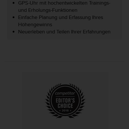
GPS-Uhr mit hochentwickelten Trainings-
t
und Erholungs-Funktionen
e
m
Einfache Planung und Erfassung Ihres
i
Höhengewinns
t
Neuerleben und Teilen Ihrer Erfahrungen
d
e
n
W
e
b
C
o
n
t
e
n
t
A
c
c
e