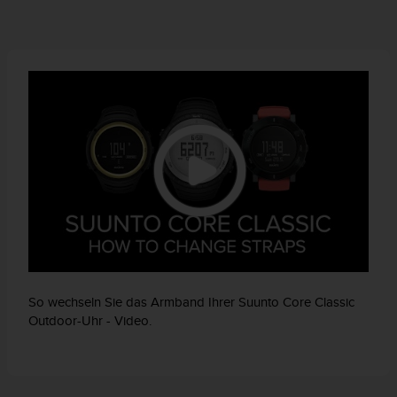
n
f
o
r
m
a
t
i
o
n
e
n
a
u
f
d
i
So wechseln Sie das Armband Ihrer Suunto Core Classic
e
Outdoor-Uhr - Video.
s
e
r
W
e