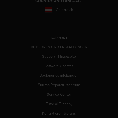
d
COUNTRY AND LANGUAGE
e
Österreich
n
U
S
A
u
n
SUPPORT
t
RETOUREN UND ERSTATTUNGEN
e
r
Support - Hauptseite
+
1
Software-Updates
8
5
Bedienungsanleitungen
5
2
Suunto Reparaturzentrum
5
Service Center
8
0
Tutorial Tuesday
9
0
Kontaktieren Sie uns
0