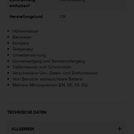
G
enthalten?
)
Herstellungsland
CN
2
.
0
Höhenmesser
s
Barometer
o
Kompass
w
Temperatur
i
Unwetterwarnung
e
Sonnenaufgang und Sonnenuntergang
d
Tiefenmesser zum Schnorcheln
e
Verschiedene Uhr-, Daten- und Zeitfunktionen
r
Vom Benutzer austauschbare Batterie
E
Mehrere Menüsprachen (EN, DE, FR, ES)
r
f
ü
l
TECHNISCHE DATEN
l
u
n
ALLGEMEIN
g