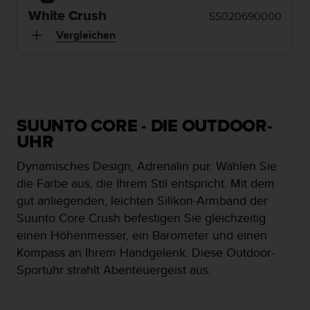
i
t
White Crush
SS020690000
ä
Vergleichen
t
s
s
t
u
f
SUUNTO CORE - DIE OUTDOOR-
e
UHR
A
A
Dynamisches Design, Adrenalin pur. Wählen Sie
d
i
die Farbe aus, die Ihrem Stil entspricht. Mit dem
e
gut anliegenden, leichten Silikon-Armband der
s
Suunto Core Crush befestigen Sie gleichzeitig
e
einen Höhenmesser, ein Barometer und einen
r
W
Kompass an Ihrem Handgelenk. Diese Outdoor-
e
Sportuhr strahlt Abenteuergeist aus.
b
s
i