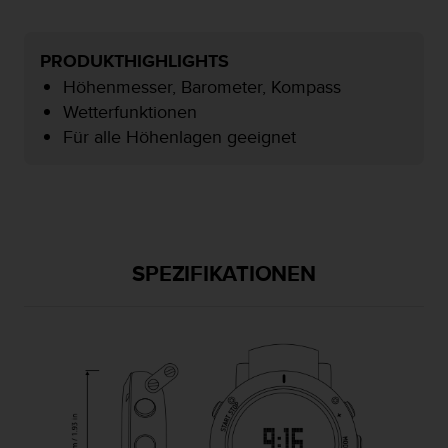
t
e
m
PRODUKTHIGHLIGHTS
i
Höhenmesser, Barometer, Kompass
t
Wetterfunktionen
d
e
Für alle Höhenlagen geeignet
n
W
e
b
C
o
SPEZIFIKATIONEN
n
t
e
n
t
A
c
c
e