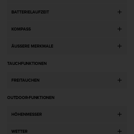
w
e
BATTERIELAUFZEIT
i
t
e
KOMPASS
r
e
r
ÄUSSERE MERKMALE
Z
u
g
TAUCHFUNKTIONEN
ä
n
FREITAUCHEN
g
l
i
OUTDOOR-FUNKTIONEN
c
h
k
HÖHENMESSER
e
i
t
WETTER