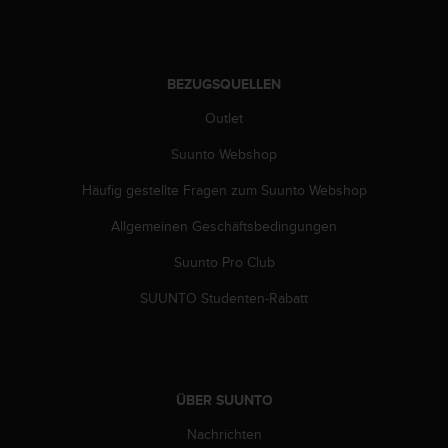
(
g
e
b
BEZUGSQUELLEN
ü
h
Outlet
r
e
Suunto Webshop
n
Häufig gestellte Fragen zum Suunto Webshop
f
r
Allgemeinen Geschäftsbedingungen
e
i
Suunto Pro Club
)
.
SUUNTO Studenten-Rabatt
ÜBER SUUNTO
Nachrichten