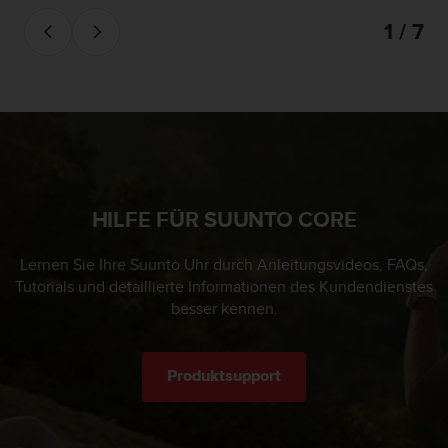
b
1 / 7
s
i
t
e
h
a
b
e
n
HILFE FÜR SUUNTO CORE
,
k
o
Lernen Sie Ihre Suunto Uhr durch Anleitungsvideos, FAQs,
n
Tutorials und detaillierte Informationen des Kundendienstes
t
besser kennen.
a
k
t
Produktsupport
i
e
r
e