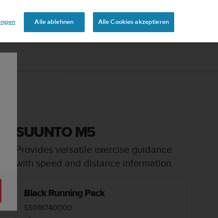
touren
lungen
Alle ablehnen
Alle Cookies akzeptieren
SUUNTO M5
Provides versatile exercise guidance
with speed and distance information
Black Running Pack
SS018740000