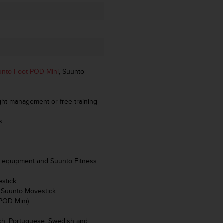
unto Foot POD Mini
, Suunto
ght management or free training
s
o equipment and Suunto Fitness
stick
 Suunto Movestick
 POD Mini)
tch, Portuguese, Swedish and