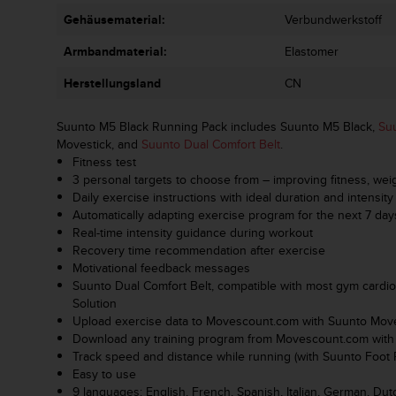
G
Gehäusematerial:
Verbundwerkstoff
)
2
Armbandmaterial:
Elastomer
.
Herstellungsland
CN
0
s
o
Suunto M5 Black Running Pack includes Suunto M5 Black,
Su
w
Movestick, and
Suunto Dual Comfort Belt
.
i
Fitness test
e
3 personal targets to choose from – improving fitness, wei
d
Daily exercise instructions with ideal duration and intensity
e
Automatically adapting exercise program for the next 7 day
r
Real-time intensity guidance during workout
E
Recovery time recommendation after exercise
r
Motivational feedback messages
f
Suunto Dual Comfort Belt, compatible with most gym cardi
ü
Solution
l
Upload exercise data to Movescount.com with Suunto Move
l
Download any training program from Movescount.com with
u
Track speed and distance while running (with Suunto Foot
n
Easy to use
g
9 languages: English, French, Spanish, Italian, German, Du