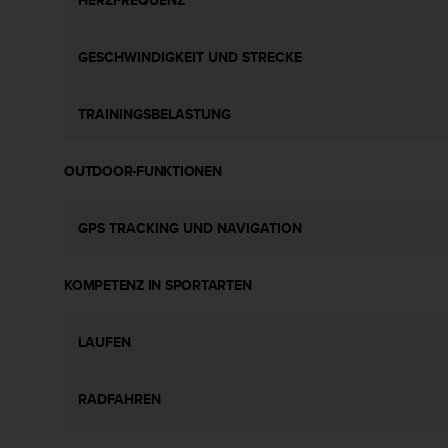
s
n
o
GESCHWINDIGKEIT UND STRECKE
r
m
e
TRAININGSBELASTUNG
n
a
n
OUTDOOR-FUNKTIONEN
.
S
o
GPS TRACKING UND NAVIGATION
l
l
t
KOMPETENZ IN SPORTARTEN
e
s
t
LAUFEN
d
u
RADFAHREN
P
r
o