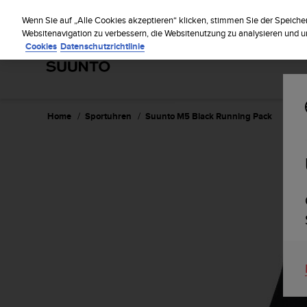
S
Regist
u
Wenn Sie auf „Alle Cookies akzeptieren“ klicken, stimmen Sie der Speiche
u
Websitenavigation zu verbessern, die Websitenutzung zu analysieren und
Cookies
Datenschutzrichtlinie
n
t
o
s
t
r
Home
Sportuhren
Suunto M5 Black Running Pack
e
b
t
d
i
e
K
o
n
f
o
r
m