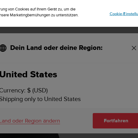
riere dich für den Newsletter und erhalte 5% Rabatt
| Kostenlose Re
rung von Cookies auf Ihrem Gerät zu, um die
Cookie-Einstel
 unsere Marketingbemühungen zu unterstützen.
Dein Land oder deine Region:
United States
Currency: $ (USD)
Shipping only to United States
Land oder Region ändern
Fortfahren