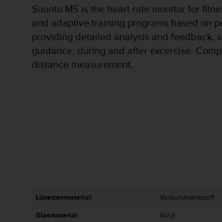
s
Suunto M5 is the heart rate monitor for fitn
s
and adaptive training programs based on pe
i
b
providing detailed analysis and feedback, s
i
guidance, during and after excercise. Com
l
i
distance measurement.
t
y
G
u
i
d
e
l
i
n
e
s
(
Lünettenmaterial:
Verbundwerkstoff
W
C
Glasmaterial:
Acryl
A