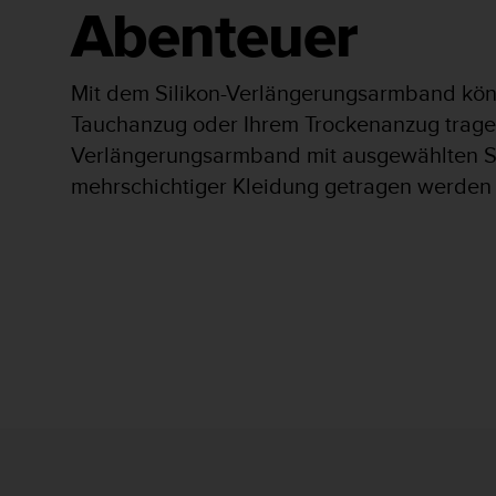
s
Abenteuer
s
i
b
Mit dem Silikon-Verlängerungsarmband kön
i
l
Tauchanzug oder Ihrem Trockenanzug trage
i
Verlängerungsarmband mit ausgewählten Sp
t
mehrschichtiger Kleidung getragen werden
y
G
u
i
d
e
l
i
n
e
s
(
W
C
A