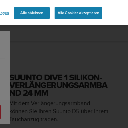
touren
lungen
Alle ablehnen
Alle Cookies akzeptieren
SUUNTO DIVE 1 SILIKON-
VERLÄNGERUNGSARMBA
ND 24 MM
Mit dem Verlängerungsarmband
können Sie Ihren Suunto D5 über Ihrem
Tauchanzug tragen.