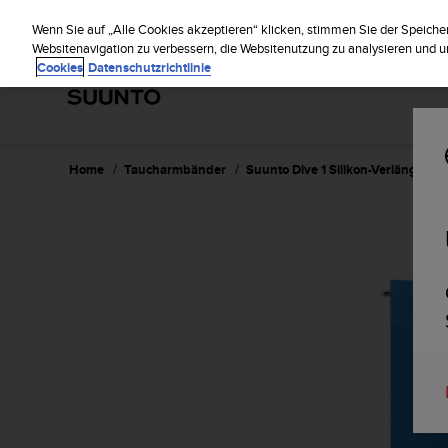
S
Regist
u
Wenn Sie auf „Alle Cookies akzeptieren“ klicken, stimmen Sie der Speiche
u
Websitenavigation zu verbessern, die Websitenutzung zu analysieren und
Cookies
Datenschutzrichtlinie
n
t
o
s
t
r
Home
Taucharmbänder
Suunto Dive 1 Silikon-Verlänger
e
b
t
d
i
e
K
o
n
f
o
r
m