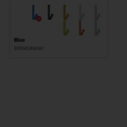
Blue
SS050245000