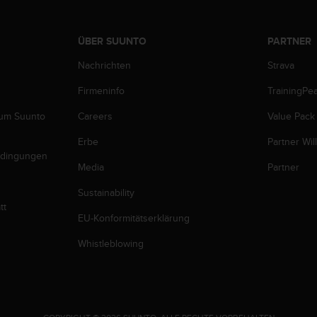
ÜBER SUUNTO
PARTNER
Nachrichten
Strava
Firmeninfo
TrainingPe
zum Suunto
Careers
Value Pack
Erbe
Partner Wi
edingungen
Media
Partner
Sustainability
tt
EU-Konformitätserklärung
Whistleblowing