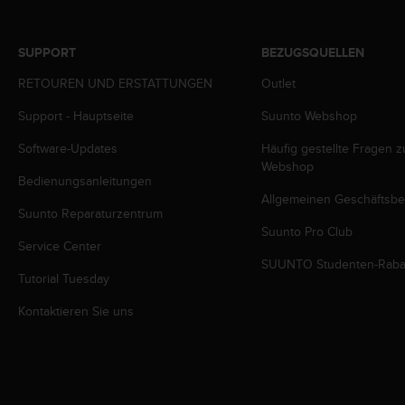
b
l
e
SUPPORT
BEZUGSQUELLEN
m
RETOUREN UND ERSTATTUNGEN
Outlet
e
m
Support - Hauptseite
Suunto Webshop
i
t
Software-Updates
Häufig gestellte Fragen 
d
Webshop
e
Bedienungsanleitungen
m
Allgemeinen Geschäftsb
Z
Suunto Reparaturzentrum
u
Suunto Pro Club
Service Center
g
SUUNTO Studenten-Raba
r
Tutorial Tuesday
i
f
Kontaktieren Sie uns
f
a
u
f
I