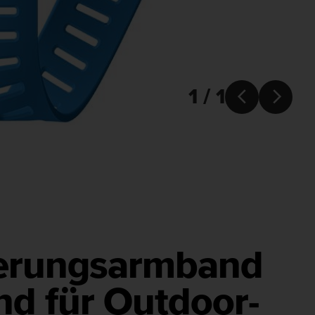
1 / 1


gerungsarmband
d für Outdoor-