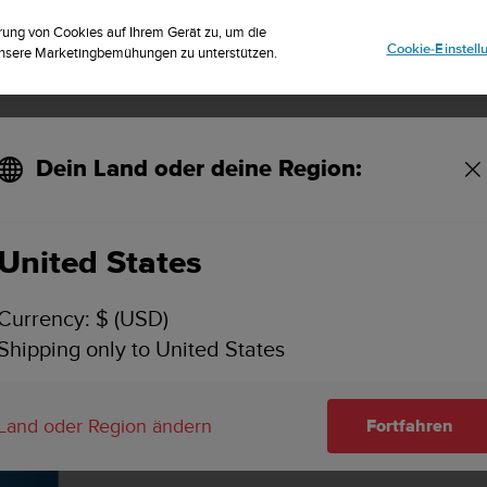
riere dich für den Newsletter und erhalte 5% Rabatt
| Kostenlose Re
rung von Cookies auf Ihrem Gerät zu, um die
Cookie-Einstel
 unsere Marketingbemühungen zu unterstützen.
Dein Land oder deine Region:
ungsarmband 24 mm, blau
United States
Currency: $ (USD)
Shipping only to United States
Land oder Region ändern
Fortfahren