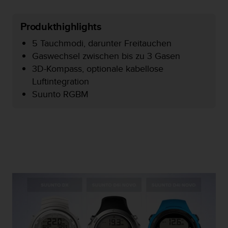
t
e
Produkthighlights
m
i
5 Tauchmodi, darunter Freitauchen
t
Gaswechsel zwischen bis zu 3 Gasen
d
3D-Kompass, optionale kabellose
e
n
Luftintegration
W
Suunto RGBM
e
b
C
o
n
t
e
n
t
A
c
c
e