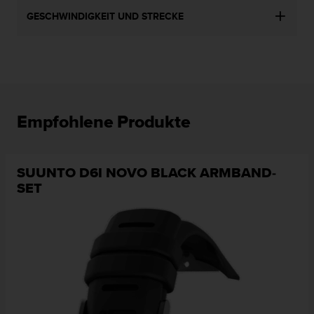
b
GESCHWINDIGKEIT UND STRECKE
i
t
t
e
d
e
n
Empfohlene Produkte
K
u
n
d
SUUNTO D6I NOVO BLACK ARMBAND-
e
SET
n
d
i
e
n
s
t
i
n