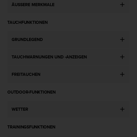
ÄUSSERE MERKMALE
b
s
i
TAUCHFUNKTIONEN
t
e
h
GRUNDLEGEND
a
b
e
TAUCHWARNUNGEN UND -ANZEIGEN
n
,
k
FREITAUCHEN
o
n
t
OUTDOOR-FUNKTIONEN
a
k
t
WETTER
i
e
TRAININGSFUNKTIONEN
r
e