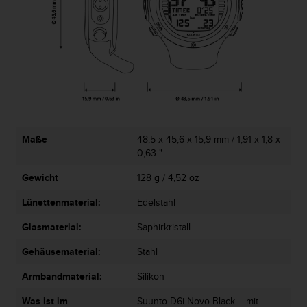
s
n
o
r
m
e
n
a
n
.
S
Maße
48,5 x 45,6 x 15,9 mm / 1,91 x 1,8 x
o
0,63 "
l
Gewicht
128 g / 4,52 oz
l
t
Lünettenmaterial:
Edelstahl
e
s
Glasmaterial:
Saphirkristall
t
d
Gehäusematerial:
Stahl
u
P
Armbandmaterial:
Silikon
r
Was ist im
Suunto D6i Novo Black – mit
o