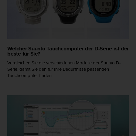
s
s
i
b
i
l
i
t
Welcher Suunto Tauchcomputer der D-Serie ist der
y
beste für Sie?
G
u
Vergleichen Sie die verschiedenen Modelle der Suunto D-
i
Serie, damit Sie den für Ihre Bedürfnisse passenden
d
Tauchcomputer finden.
e
l
i
n
e
s
(
W
C
A