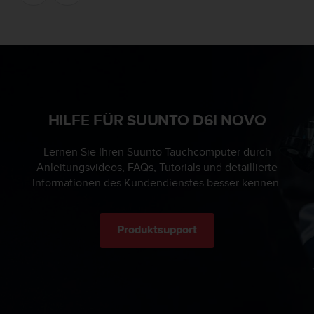
(
g
e
b
ü
h
r
e
HILFE FÜR SUUNTO D6I NOVO
n
f
r
Lernen Sie Ihren Suunto Tauchcomputer durch
e
Anleitungsvideos, FAQs, Tutorials und detaillierte
i
Informationen des Kundendienstes besser kennen.
)
.
Produktsupport