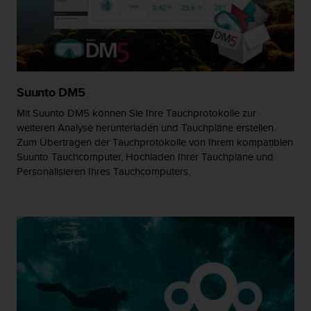
G
)
2
.
0
s
Suunto DM5
o
w
Mit Suunto DM5 können Sie Ihre Tauchprotokolle zur
i
weiteren Analyse herunterladen und Tauchpläne erstellen.
e
Zum Übertragen der Tauchprotokolle von Ihrem kompatiblen
d
Suunto Tauchcomputer, Hochladen Ihrer Tauchpläne und
e
Personalisieren Ihres Tauchcomputers.
r
E
r
f
ü
l
l
u
n
g