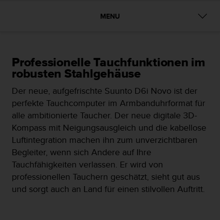
i
t
MENU
ä
t
s
s
t
Professionelle Tauchfunktionen im
u
robusten Stahlgehäuse
f
e
Der neue, aufgefrischte Suunto D6i Novo ist der
A
perfekte Tauchcomputer im Armbanduhrformat für
A
alle ambitionierte Taucher. Der neue digitale 3D-
d
Kompass mit Neigungsausgleich und die kabellose
i
e
Luftintegration machen ihn zum unverzichtbaren
s
Begleiter, wenn sich Andere auf Ihre
e
Tauchfähigkeiten verlassen. Er wird von
r
professionellen Tauchern geschätzt, sieht gut aus
W
e
und sorgt auch an Land für einen stilvollen Auftritt.
b
s
i