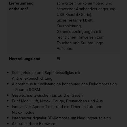
Lieferumfang
schwarzem Silikonarmband und
b
enthalten?
schwarzer Armbandverlängerung,
l
USB-Kabel (D-Serie),
e
Sicherheitsmerkblatt,
m
Kurzanleitung,
e
Garantiebedingungen mit
m
rechtlichen Hinweisen zum
i
Tauchen und Suunto Logo-
t
Aufkleber.
d
e
Herstellungsland
FI
m
Z
u
Stahlgehäuse und Saphirkristallglas mit
g
Antireflexbeschichtung
r
Algorithmus für vollständige kontinuierliche Dekompression
i
– Suunto RGBM
f
Gaswechsel zwischen bis zu drei Gasen
f
Fünf Modi: Luft, Nitrox, Gauge, Freitauchen und Aus
a
Innovativer Apnoe-Timer und ein Timer im Luft- und
u
Nitroxmodus
f
Integrierter digitaler 3D-Kompass mit Neigungsausgleich
I
Aktualisierbare Firmware