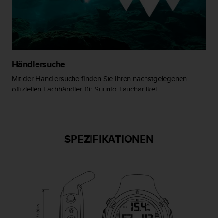
w
e
i
t
e
r
e
Händlersuche
r
Mit der Händlersuche finden Sie Ihren nächstgelegenen
Z
offiziellen Fachhändler für Suunto Tauchartikel.
u
g
ä
n
g
SPEZIFIKATIONEN
l
i
c
h
k
e
i
t