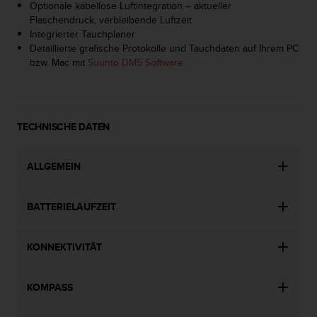
n
Optionale kabellose Luftintegration – aktueller
f
Flaschendruck, verbleibende Luftzeit
o
Integrierter Tauchplaner
r
Detaillierte grafische Protokolle und Tauchdaten auf Ihrem PC
m
bzw. Mac mit
Suunto DM5 Software
a
t
i
o
TECHNISCHE DATEN
n
e
n
ALLGEMEIN
a
u
f
BATTERIELAUFZEIT
d
i
e
KONNEKTIVITÄT
s
e
r
KOMPASS
W
e