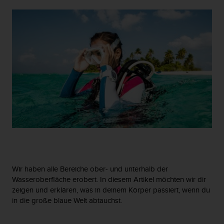
s
s
i
b
i
l
i
t
y
G
u
i
d
e
Wie sich Druck auf Taucher auswirkt – eine
l
Einführung in das Tauchen
i
n
Wir haben alle Bereiche ober- und unterhalb der
e
Wasseroberfläche erobert. In diesem Artikel möchten wir dir
s
zeigen und erklären, was in deinem Körper passiert, wenn du
(
in die große blaue Welt abtauchst.
W
C
A