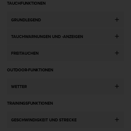
n
TAUCHFUNKTIONEN
f
o
r
GRUNDLEGEND
m
a
TAUCHWARNUNGEN UND -ANZEIGEN
t
i
o
FREITAUCHEN
n
e
n
OUTDOOR-FUNKTIONEN
a
u
f
WETTER
d
i
e
TRAININGSFUNKTIONEN
s
e
r
GESCHWINDIGKEIT UND STRECKE
W
e