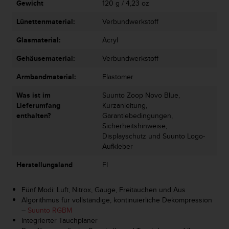
s
Gewicht
120 g / 4,23 oz
n
o
Lünettenmaterial:
Verbundwerkstoff
r
Glasmaterial:
Acryl
m
e
Gehäusematerial:
Verbundwerkstoff
n
a
Armbandmaterial:
Elastomer
n
.
Was ist im
Suunto Zoop Novo Blue,
S
Lieferumfang
Kurzanleitung,
o
enthalten?
Garantiebedingungen,
l
Sicherheitshinweise,
l
Displayschutz und Suunto Logo-
t
Aufkleber
e
s
Herstellungsland
FI
t
d
Fünf Modi: Luft, Nitrox, Gauge, Freitauchen und Aus
u
Algorithmus für vollständige, kontinuierliche Dekompression
P
–
Suunto RGBM
r
Integrierter Tauchplaner
o