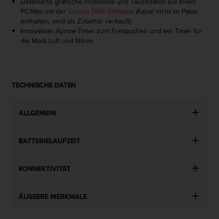
Detaillierte grafische Protokolle und Tauchdaten auf Ihrem
b
PC/Mac mit der
Suunto DM5 Software
(Kabel nicht im Paket
l
enthalten, wird als Zubehör verkauft)
e
Innovativer Apnoe-Timer zum Freitauchen und ein Timer für
m
die Modi Luft und Nitrox
e
m
i
t
d
TECHNISCHE DATEN
e
m
ALLGEMEIN
Z
u
g
BATTERIELAUFZEIT
r
i
f
KONNEKTIVITÄT
f
a
u
ÄUSSERE MERKMALE
f
I