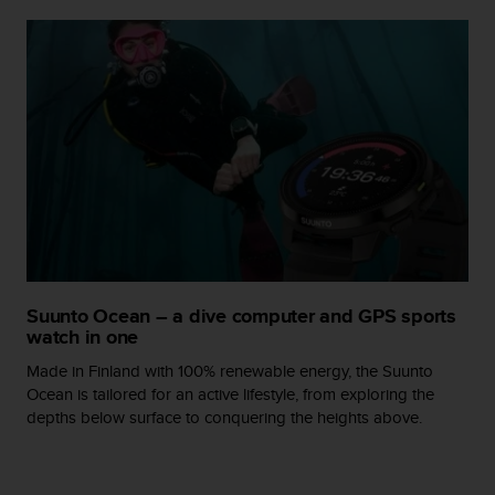
G
)
2
.
0
s
o
w
i
e
d
e
r
E
Suunto Ocean – a dive computer and GPS sports
r
watch in one
f
Made in Finland with 100% renewable energy, the Suunto
ü
Ocean is tailored for an active lifestyle, from exploring the
l
l
depths below surface to conquering the heights above.
u
n
g