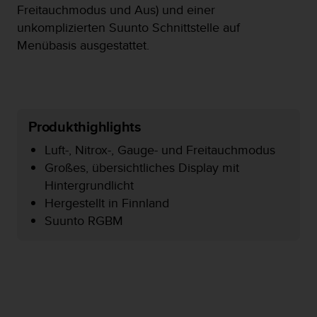
Freitauchmodus und Aus) und einer
t
e
unkomplizierten Suunto Schnittstelle auf
m
Menübasis ausgestattet.
i
t
d
e
n
W
Produkthighlights
e
Luft-, Nitrox-, Gauge- und Freitauchmodus
b
C
Großes, übersichtliches Display mit
o
Hintergrundlicht
n
Hergestellt in Finnland
t
Suunto RGBM
e
n
t
A
c
c
e