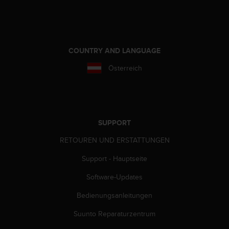
(
g
e
b
ü
COUNTRY AND LANGUAGE
h
Österreich
r
e
n
f
r
e
SUPPORT
i
)
RETOUREN UND ERSTATTUNGEN
.
Support - Hauptseite
Software-Updates
Bedienungsanleitungen
Suunto Reparaturzentrum