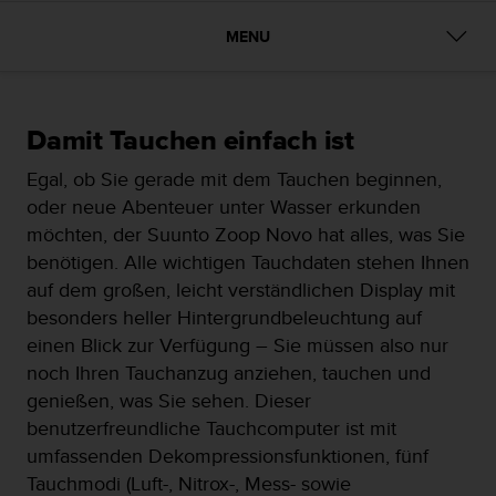
i
t
MENU
ä
t
s
s
t
Damit Tauchen einfach ist
u
Egal, ob Sie gerade mit dem Tauchen beginnen,
f
e
oder neue Abenteuer unter Wasser erkunden
A
möchten, der Suunto Zoop Novo hat alles, was Sie
A
benötigen. Alle wichtigen Tauchdaten stehen Ihnen
d
auf dem großen, leicht verständlichen Display mit
i
e
besonders heller Hintergrundbeleuchtung auf
s
einen Blick zur Verfügung – Sie müssen also nur
e
noch Ihren Tauchanzug anziehen, tauchen und
r
genießen, was Sie sehen. Dieser
W
e
benutzerfreundliche Tauchcomputer ist mit
b
umfassenden Dekompressionsfunktionen, fünf
s
Tauchmodi (Luft-, Nitrox-, Mess- sowie
i