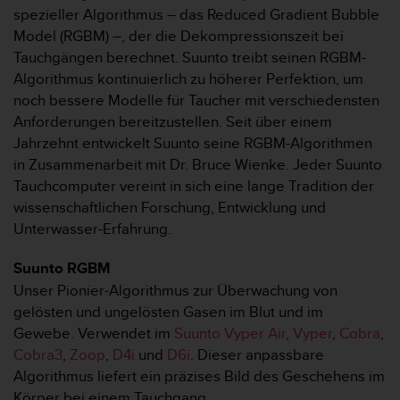
i
spezieller Algorithmus – das Reduced Gradient Bubble
t
Model (RGBM) –, der die Dekompressionszeit bei
ä
t
Tauchgängen berechnet. Suunto treibt seinen RGBM-
s
Algorithmus kontinuierlich zu höherer Perfektion, um
s
noch bessere Modelle für Taucher mit verschiedensten
t
Anforderungen bereitzustellen. Seit über einem
u
Jahrzehnt entwickelt Suunto seine RGBM-Algorithmen
f
e
in Zusammenarbeit mit Dr. Bruce Wienke. Jeder Suunto
A
Tauchcomputer vereint in sich eine lange Tradition der
A
wissenschaftlichen Forschung, Entwicklung und
d
Unterwasser-Erfahrung.
i
e
Suunto RGBM
s
e
Unser Pionier-Algorithmus zur Überwachung von
r
gelösten und ungelösten Gasen im Blut und im
W
Gewebe. Verwendet im
Suunto Vyper Air
,
Vyper
,
Cobra
,
e
Cobra3
,
Zoop
,
D4i
und
D6i
. Dieser anpassbare
b
Algorithmus liefert ein präzises Bild des Geschehens im
s
i
Körper bei einem Tauchgang.