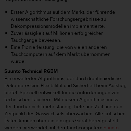
t
e
Erster Algorithmus auf dem Markt, der führende
m
wissenschaftliche Forschungsergebnisse zu
i
Dekompressionsmodellen implementierte.
t
Zuverlässigkeit auf Millionen erfolgreicher
d
e
Tauchgänge bewiesen.
n
Eine Pionierleistung, die von vielen anderen
W
Tauchcomputern auf dem Markt übernommen
e
wurde.
b
C
Suunto Technical RGBM
o
Ein erweiterter Algorithmus, der durch kontinuierliche
n
Dekompression Flexibilität und Sicherheit beim Aufstieg
t
e
bietet. Speziell entwickelt für die Anforderungen von
n
technischen Tauchern: Mit diesem Algorithmus muss
t
der Taucher nicht mehr ständig Tiefe und Zeit und den
A
Zeitpunkt des Gaswechsels überwachen. Alle kritischen
c
Daten können über ein einziges Gerät bereitgestellt
c
e
werden. Verwendet auf den Tauchcomputern
Suunto