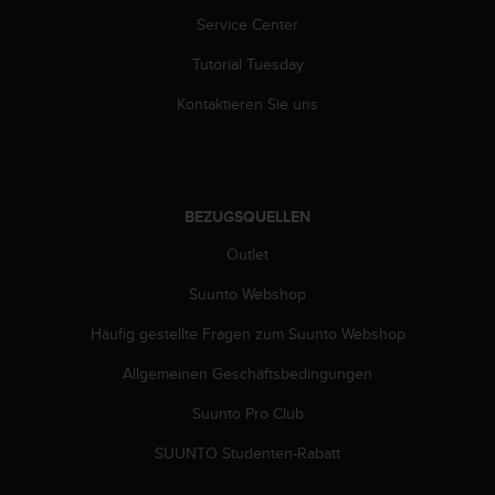
b
Service Center
l
e
Tutorial Tuesday
m
e
Kontaktieren Sie uns
m
i
t
d
e
BEZUGSQUELLEN
m
Outlet
Z
u
Suunto Webshop
g
r
Häufig gestellte Fragen zum Suunto Webshop
i
f
Allgemeinen Geschäftsbedingungen
f
a
Suunto Pro Club
u
SUUNTO Studenten-Rabatt
f
I