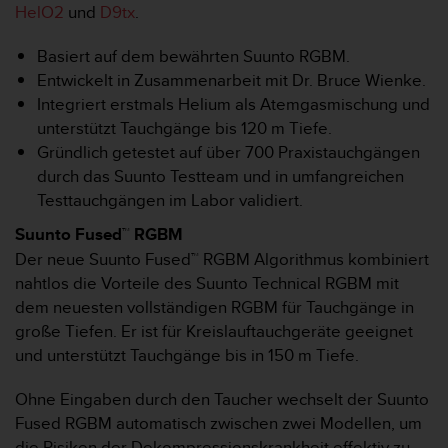
s
HelO2
und
D9tx
.
s
i
Basiert auf dem bewährten Suunto RGBM.
b
Entwickelt in Zusammenarbeit mit Dr. Bruce Wienke.
i
Integriert erstmals Helium als Atemgasmischung und
l
i
unterstützt Tauchgänge bis 120 m Tiefe.
t
Gründlich getestet auf über 700 Praxistauchgängen
y
durch das Suunto Testteam und in umfangreichen
G
Testtauchgängen im Labor validiert.
u
i
Suunto Fused™ RGBM
d
Der neue Suunto Fused™ RGBM Algorithmus kombiniert
e
nahtlos die Vorteile des Suunto Technical RGBM mit
l
i
dem neuesten vollständigen RGBM für Tauchgänge in
n
große Tiefen. Er ist für Kreislauftauchgeräte geeignet
e
und unterstützt Tauchgänge bis in 150 m Tiefe.
s
(
Ohne Eingaben durch den Taucher wechselt der Suunto
W
Fused RGBM automatisch zwischen zwei Modellen, um
C
A
die Risiken der Dekompressionskrankheit effektiv zu