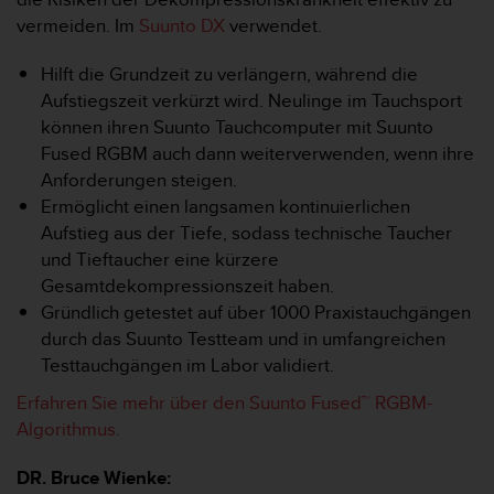
G
vermeiden. Im
Suunto DX
verwendet.
)
2
Hilft die Grundzeit zu verlängern, während die
.
Aufstiegszeit verkürzt wird. Neulinge im Tauchsport
0
können ihren Suunto Tauchcomputer mit Suunto
s
o
Fused RGBM auch dann weiterverwenden, wenn ihre
w
Anforderungen steigen.
i
Ermöglicht einen langsamen kontinuierlichen
e
Aufstieg aus der Tiefe, sodass technische Taucher
d
und Tieftaucher eine kürzere
e
r
Gesamtdekompressionszeit haben.
E
Gründlich getestet auf über 1000 Praxistauchgängen
r
durch das Suunto Testteam und in umfangreichen
f
Testtauchgängen im Labor validiert.
ü
l
Erfahren Sie mehr über den Suunto Fused™ RGBM-
l
Algorithmus.
u
n
DR. Bruce Wienke:
g