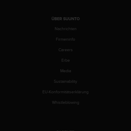
n
f
o
ÜBER SUUNTO
r
m
Nachrichten
a
t
Firmeninfo
i
o
Careers
n
e
Erbe
n
Media
a
u
Sustainability
f
d
EU-Konformitätserklärung
i
e
Whistleblowing
s
e
r
W
e