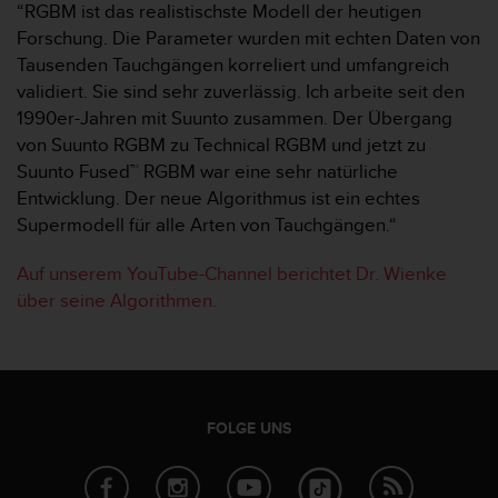
“RGBM ist das realistischste Modell der heutigen
w
e
Forschung. Die Parameter wurden mit echten Daten von
i
Tausenden Tauchgängen korreliert und umfangreich
t
validiert. Sie sind sehr zuverlässig. Ich arbeite seit den
e
1990er-Jahren mit Suunto zusammen. Der Übergang
r
von Suunto RGBM zu Technical RGBM und jetzt zu
e
r
Suunto Fused™ RGBM war eine sehr natürliche
Z
Entwicklung. Der neue Algorithmus ist ein echtes
u
Supermodell für alle Arten von Tauchgängen.“
g
ä
Auf unserem YouTube-Channel berichtet Dr. Wienke
n
über seine Algorithmen.
g
l
i
c
h
k
FOLGE UNS
e
i
t