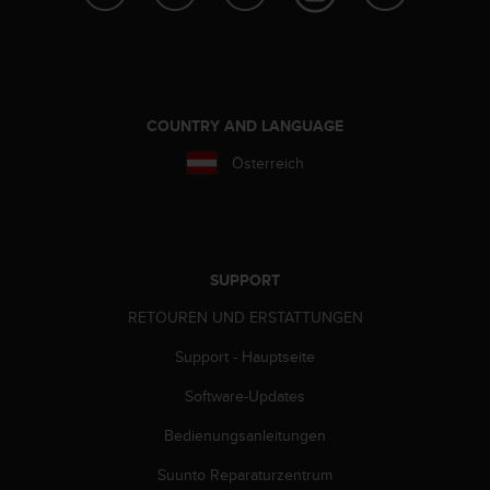
s
n
o
r
m
e
COUNTRY AND LANGUAGE
n
a
Österreich
n
.
S
o
l
SUPPORT
l
t
RETOUREN UND ERSTATTUNGEN
e
s
Support - Hauptseite
t
d
Software-Updates
u
Bedienungsanleitungen
P
r
Suunto Reparaturzentrum
o