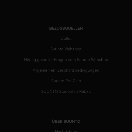
s
n
o
r
m
BEZUGSQUELLEN
e
n
Outlet
a
n
Suunto Webshop
.
S
Häufig gestellte Fragen zum Suunto Webshop
o
Allgemeinen Geschäftsbedingungen
l
l
Suunto Pro Club
t
e
SUUNTO Studenten-Rabatt
s
t
d
u
P
ÜBER SUUNTO
r
o
Nachrichten