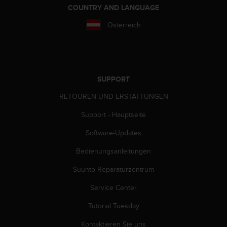
w
COUNTRY AND LANGUAGE
e
Österreich
i
t
e
r
e
r
SUPPORT
Z
u
RETOUREN UND ERSTATTUNGEN
g
Support - Hauptseite
ä
n
Software-Updates
g
l
Bedienungsanleitungen
i
c
Suunto Reparaturzentrum
h
k
Service Center
e
Tutorial Tuesday
i
t
Kontaktieren Sie uns