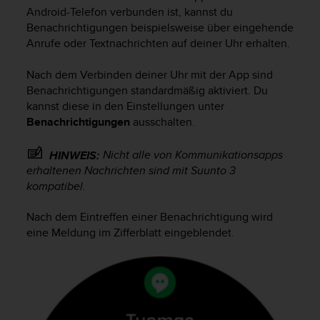
i
Android-Telefon verbunden ist, kannst du
t
Benachrichtigungen beispielsweise über eingehende
ä
Anrufe oder Textnachrichten auf deiner Uhr erhalten.
t
s
s
Nach dem Verbinden deiner Uhr mit der App sind
t
Benachrichtigungen standardmäßig aktiviert. Du
u
kannst diese in den Einstellungen unter
f
Benachrichtigungen
ausschalten.
e
A
Nicht alle von Kommunikationsapps
HINWEIS:
A
erhaltenen Nachrichten sind mit
Suunto 3
d
kompatibel.
i
e
s
Nach dem Eintreffen einer Benachrichtigung wird
e
eine Meldung im Zifferblatt eingeblendet.
r
W
e
b
s
i