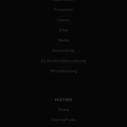
b
l
Firmeninfo
e
Careers
m
e
Erbe
m
i
Media
t
d
Sustainability
e
m
EU-Konformitätserklärung
Z
Whistleblowing
u
g
r
i
f
PARTNER
f
a
Strava
u
f
TrainingPeaks
I