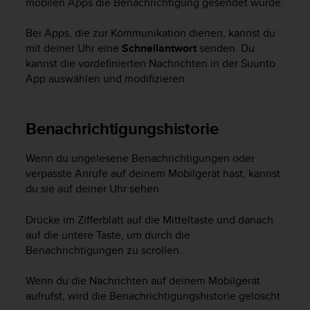
mobilen Apps die Benachrichtigung gesendet wurde.
s
s
i
Bei Apps, die zur Kommunikation dienen, kannst du
b
mit deiner Uhr eine
Schnellantwort
senden. Du
i
kannst die vordefinierten Nachrichten in der Suunto
l
App auswählen und modifizieren.
i
t
y
Benachrichtigungshistorie
G
u
i
Wenn du ungelesene Benachrichtigungen oder
d
verpasste Anrufe auf deinem Mobilgerät hast, kannst
e
du sie auf deiner Uhr sehen.
l
i
Drücke im Zifferblatt auf die Mitteltaste und danach
n
auf die untere Taste, um durch die
e
Benachrichtigungen zu scrollen.
s
(
Wenn du die Nachrichten auf deinem Mobilgerät
W
C
aufrufst, wird die Benachrichtigungshistorie gelöscht.
A