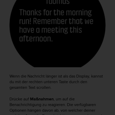
t
e
m
i
t
d
e
n
W
e
b
C
o
n
t
Wenn die Nachricht länger ist als das Display, kannst
e
du mit der rechten unteren Taste durch den
n
gesamten Text scrollen.
t
A
Drücke auf
Maßnahmen
, um auf die
c
Benachrichtigung zu reagieren. Die verfügbaren
c
Optionen hängen davon ab, von welcher deiner
e