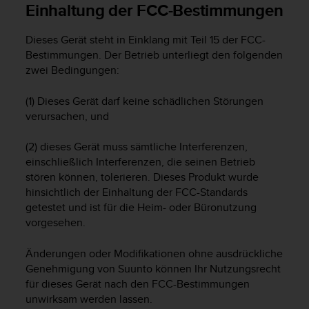
Einhaltung der FCC-Bestimmungen
t
e
m
Dieses Gerät steht in Einklang mit Teil 15 der FCC-
i
Bestimmungen. Der Betrieb unterliegt den folgenden
t
zwei Bedingungen:
d
e
(1) Dieses Gerät darf keine schädlichen Störungen
n
verursachen, und
W
e
(2) dieses Gerät muss sämtliche Interferenzen,
b
C
einschließlich Interferenzen, die seinen Betrieb
o
stören können, tolerieren. Dieses Produkt wurde
n
hinsichtlich der Einhaltung der FCC-Standards
t
getestet und ist für die Heim- oder Büronutzung
e
vorgesehen.
n
t
Änderungen oder Modifikationen ohne ausdrückliche
A
Genehmigung von Suunto können Ihr Nutzungsrecht
c
für dieses Gerät nach den FCC-Bestimmungen
c
unwirksam werden lassen.
e