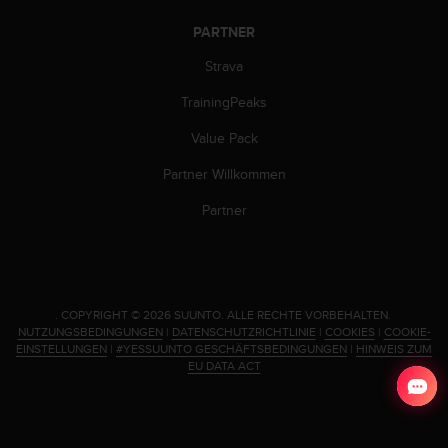
b
PARTNER
s
i
Strava
t
e
TrainingPeaks
h
a
Value Pack
b
Partner Willkommen
e
n
Partner
,
k
o
n
t
.
COPYRIGHT © 2026 SUUNTO.
ALLE RECHTE VORBEHALTEN.
a
NUTZUNGSBEDINGUNGEN
|
DATENSCHUTZRICHTLINIE
|
COOKIES
|
COOKIE-
k
EINSTELLUNGEN
|
#YESSUUNTO GESCHÄFTSBEDINGUNGEN
|
HINWEIS ZUM
t
EU DATA ACT
i
e
r
e