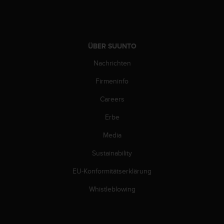
n
f
o
r
m
ÜBER SUUNTO
a
t
Nachrichten
i
Firmeninfo
o
n
Careers
e
n
Erbe
a
u
Media
f
d
Sustainability
i
EU-Konformitätserklärung
e
s
Whistleblowing
e
r
W
e