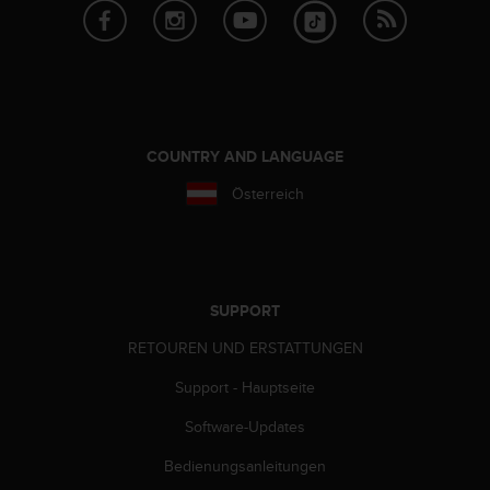
s
n
o
r
m
e
n
a
COUNTRY AND LANGUAGE
n
Österreich
.
S
o
l
l
t
SUPPORT
e
RETOUREN UND ERSTATTUNGEN
s
t
Support - Hauptseite
d
u
Software-Updates
P
r
Bedienungsanleitungen
o