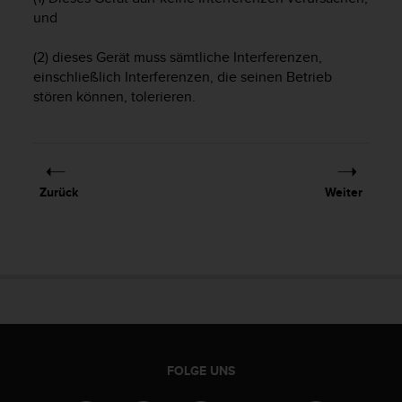
w
und
e
i
(2) dieses Gerät muss sämtliche Interferenzen,
t
einschließlich Interferenzen, die seinen Betrieb
e
stören können, tolerieren.
r
e
r
Z
u
g
Zurück
Weiter
ä
n
g
l
i
c
h
k
e
i
FOLGE UNS
t