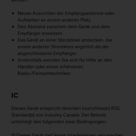
G
)
Neues Ausrichten der Empfangsantenne oder
2
Aufstellen an einem anderen Platz.
.
Den Abstand zwischen dem Gerät und dem
0
Empfänger erweitern.
s
Das Gerät an einer Steckdose anstecken, die
o
einem anderen Stromkreis angehört als der
w
angeschlossene Empfänger.
i
Andernfalls wenden Sie sich für Hilfe an den
e
d
Händler oder einen erfahrenen
e
Radio-/Fernsehtechniker.
r
E
r
IC
f
ü
Dieses Gerät entspricht dem/den lizenzfreie(n) RSS-
l
l
Standard(s) von Industry Canada. Der Betrieb
u
unterliegt den folgenden zwei Bedingungen:
n
g
(1) Dieses Gerät darf keine Interferenzen verursachen,