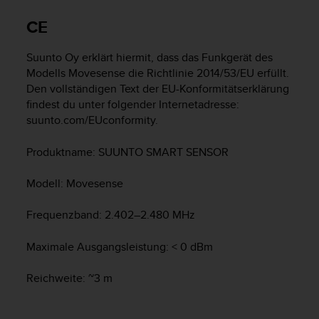
i
t
CE
ä
t
Suunto Oy erklärt hiermit, dass das Funkgerät des
s
s
Modells Movesense die Richtlinie 2014/53/EU erfüllt.
t
Den vollständigen Text der EU-Konformitätserklärung
u
findest du unter folgender Internetadresse:
f
suunto.com/EUconformity.
e
A
Produktname: SUUNTO SMART SENSOR
A
d
Modell: Movesense
i
e
Frequenzband: 2.402–2.480 MHz
s
e
r
Maximale Ausgangsleistung: < 0 dBm
W
e
Reichweite: ~3 m
b
s
i