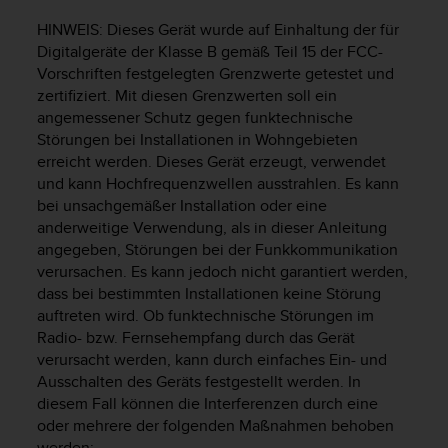
s
s
HINWEIS: Dieses Gerät wurde auf Einhaltung der für
i
Digitalgeräte der Klasse B gemäß Teil 15 der FCC-
b
Vorschriften festgelegten Grenzwerte getestet und
i
zertifiziert. Mit diesen Grenzwerten soll ein
l
angemessener Schutz gegen funktechnische
i
Störungen bei Installationen in Wohngebieten
t
erreicht werden. Dieses Gerät erzeugt, verwendet
y
und kann Hochfrequenzwellen ausstrahlen. Es kann
G
bei unsachgemäßer Installation oder eine
u
i
anderweitige Verwendung, als in dieser Anleitung
d
angegeben, Störungen bei der Funkkommunikation
e
verursachen. Es kann jedoch nicht garantiert werden,
l
dass bei bestimmten Installationen keine Störung
i
auftreten wird. Ob funktechnische Störungen im
n
Radio- bzw. Fernsehempfang durch das Gerät
e
verursacht werden, kann durch einfaches Ein- und
s
Ausschalten des Geräts festgestellt werden. In
(
diesem Fall können die Interferenzen durch eine
W
oder mehrere der folgenden Maßnahmen behoben
C
A
werden: