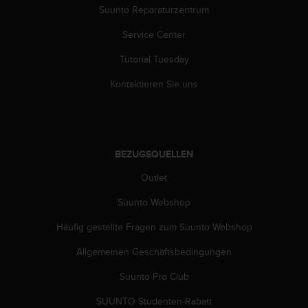
b
Suunto Reparaturzentrum
l
Service Center
e
m
Tutorial Tuesday
e
m
Kontaktieren Sie uns
i
t
d
e
m
BEZUGSQUELLEN
Z
u
Outlet
g
r
Suunto Webshop
i
Häufig gestellte Fragen zum Suunto Webshop
f
f
Allgemeinen Geschäftsbedingungen
a
u
Suunto Pro Club
f
I
SUUNTO Studenten-Rabatt