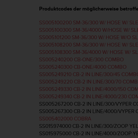
G
Produktcodes der möglicherweise betrof
)
2
SS005100200 SM-36/300 W/ HOSE W/ SL
.
SS005100300 SM-36/4000 W/HOSE W/ S
0
s
SS005101200 SM-36/300 W/ HOSE W/O S
o
SS005108200 SM-36/300 W/ HOSE W/ SL
w
SS005108300 SM-36/4000 W/ HOSE W/ S
i
SS005240200 CB-ONE/300 COMBO
e
SS005240300 CB-ONE/4000 COMBO
d
e
SS005249210 CB-2 IN LINE/300/45 COMB
r
SS005249220 CB-2 IN LINE/300/70 COM
E
SS005249330 CB-2 IN LINE/4000/150 C
r
SS005249340 CB-2 IN LINE/4000/230 C
f
SS005267200 CB-2 IN LINE/300/VYPER 
ü
l
SS005267300 CB-2 IN LINE/4000/VYPER
l
SS005402000 COBRA
u
SS015974000 CB-2 IN LINE/300/ZOOP 
n
SS015975000 CB-2 IN LINE/4000/ZOOP
g