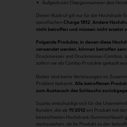
Aufgedruckt Chargennummer des Herst
t
e
Dieser Rückruf gilt nur für die Hochdruck
m
i
spezifischen
Charge 1812
.
Andere Hochdr
t
nicht betroffen und müssen nicht ersetzt 
d
e
Folgende Produkte, in denen diese Hoch
n
verwendet werden, können betroffen sein
W
e
Druckmesser und Druckmesser-Combos, s
b
sofern sie als Combo-Produkte gekauft wu
C
o
Bisher sind keine Verletzungen im Zusam
n
Problem bekannt.
Alle betroffenen Produk
t
e
zum Austausch des Schlauchs zurückgeg
n
t
Suunto entschuldigt sich für die Unannehml
A
Kunden, die ab
11/2012
ein Produkt mit de
c
bezeichneten Hochdruck-Gummischlauch ge
c
e
nachzusehen, ob ihr Produkt zu der betro