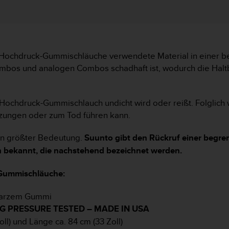
ie Hochdruck-Gummischläuche verwendete Material in einer be
os und analogen Combos schadhaft ist, wodurch die Haltba
Hochdruck-Gummischlauch undicht wird oder reißt. Folglich
tzungen oder zum Tod führen kann.
von größter Bedeutung.
Suunto gibt den Rückruf einer begr
 bekannt, die nachstehend bezeichnet werden.
-Gummischläuche:
warzem Gummi
IG PRESSURE TESTED – MADE IN USA
ll) und Länge ca. 84 cm (33 Zoll)