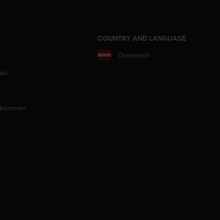
COUNTRY AND LANGUAGE
Österreich
aks
llkommen