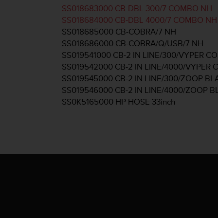
s
SS018683000 CB-DBL 300/7 COMBO NH
n
SS018684000 CB-DBL 4000/7 COMBO NH
o
r
SS018685000 CB-COBRA/7 NH
m
SS018686000 CB-COBRA/Q/USB/7 NH
e
SS019541000 CB-2 IN LINE/300/VYPER C
n
SS019542000 CB-2 IN LINE/4000/VYPER
a
SS019545000 CB-2 IN LINE/300/ZOOP B
n
.
SS019546000 CB-2 IN LINE/4000/ZOOP 
S
SS0K5165000 HP HOSE 33inch
o
l
l
t
e
s
t
d
u
P
r
o