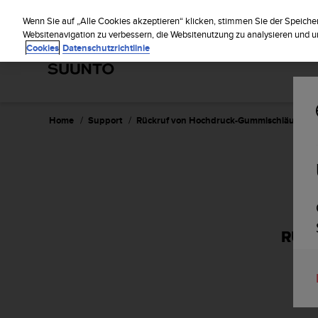
S
Regist
u
Wenn Sie auf „Alle Cookies akzeptieren“ klicken, stimmen Sie der Speiche
u
Websitenavigation zu verbessern, die Websitenutzung zu analysieren und
Cookies
Datenschutzrichtlinie
n
t
o
s
t
r
Home
Support
Rückruf von Hochdruck-Gummischläuchen
e
b
t
d
i
e
K
o
RÜCK
n
f
o
r
m