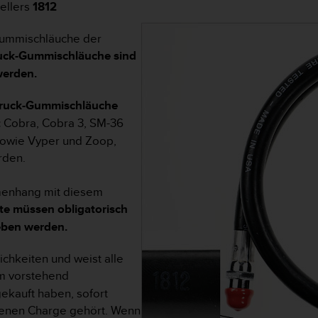
ellers
1812
-Gummischläuche der
uck-Gummischläuche sind
werden.
druck-Gummischläuche
:
Cobra, Cobra 3, SM-36
owie Vyper und Zoop,
rden.
menhang mit diesem
te müssen obligatorisch
eben werden.
ichkeiten und weist alle
m vorstehend
kauft haben, sofort
ffenen Charge gehört. Wenn