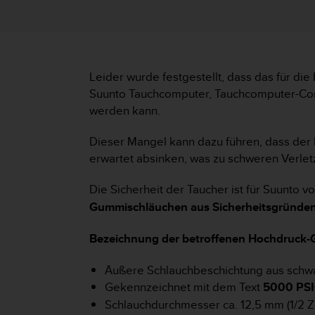
i
t
ä
t
s
s
Leider wurde festgestellt, dass das für d
t
Suunto Tauchcomputer, Tauchcomputer-Comb
u
werden kann.
f
e
Dieser Mangel kann dazu führen, dass der 
A
A
erwartet absinken, was zu schweren Verle
d
i
Die Sicherheit der Taucher ist für Suunto 
e
Gummischläuchen aus Sicherheitsgründen
s
e
Bezeichnung der betroffenen Hochdruck
r
W
e
Äußere Schlauchbeschichtung aus sch
b
Gekennzeichnet mit dem Text
5000 PS
s
Schlauchdurchmesser ca. 12,5 mm (1/2 Zo
i