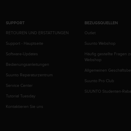
b
l
e
m
SUPPORT
BEZUGSQUELLEN
e
RETOUREN UND ERSTATTUNGEN
Outlet
m
i
Support - Hauptseite
Suunto Webshop
t
d
Software-Updates
Häufig gestellte Fragen 
e
Webshop
m
Bedienungsanleitungen
Z
Allgemeinen Geschäftsb
u
Suunto Reparaturzentrum
g
Suunto Pro Club
Service Center
r
SUUNTO Studenten-Raba
i
Tutorial Tuesday
f
f
Kontaktieren Sie uns
a
u
f
I