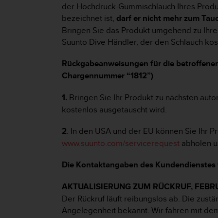
s
der Hochdruck-Gummischlauch Ihres Produ
s
bezeichnet ist,
darf er nicht mehr zum Ta
i
Bringen Sie das Produkt umgehend zu Ihre
b
Suunto Dive Händler, der den Schlauch kos
i
l
i
Rückgabeanweisungen für die betroffenen
t
Chargennummer “1812”)
y
G
1.
Bringen Sie Ihr Produkt zu nächsten auto
u
kostenlos ausgetauscht wird.
i
d
e
2
. In den USA und der EU können Sie Ihr 
l
www.suunto.com/servicerequest
abholen u
i
n
Die Kontaktangaben des Kundendienstes f
e
s
AKTUALISIERUNG ZUM RÜCKRUF, FEBR
(
W
Der Rückruf läuft reibungslos ab. Die zus
C
Angelegenheit bekannt. Wir fahren mit dem
A