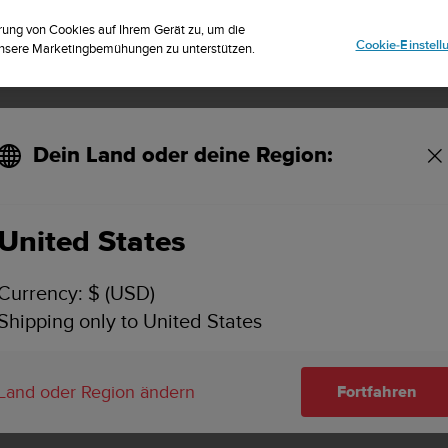
riere dich für den Newsletter und erhalte 5% Rabatt
| Kostenlose Re
rung von Cookies auf Ihrem Gerät zu, um die
Cookie-Einstel
 unsere Marketingbemühungen zu unterstützen.
Dein Land oder deine Region:
United States
Currency: $ (USD)
Shipping only to United States
RUF EINER BEGRENZTEN ANZAHL VON HOCHD
GUMMISCHLÄUCHEN AUS SICHERHEITSGRÜNDE
Land oder Region ändern
Fortfahren